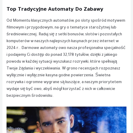
Top Tradycyjne Automaty Do Zabawy
Od Momentu klasycznych automatów, po sloty spośród motywem
filmowym i przygodowym, na gry o tematyce starożytnej lub
średniowiecznej. Raduj się z setki bonusów, slotów i pozostałych
komputerów w naszych najlepszych kasynach przez internet w
2024 r.. Darmowe automaty owo nasza profesjonalna specjalność
i podajemy Ci dostęp do ponad 32,178 tytułów, dzięki z jakiego
powodu w każdej sytuacji wyszukasz rozrywki, które spełniają
Twoje żądania i wyczekiwania. W grono recenzjach rozpoznasz
wyłącznie i wyłącznie kasyna godne powierzenia. Świetna
rozrywka i ogromne wygrane są kuszące, a naszym priorytetem
wydaje się być owo, abyś mógł korzystać z nich w całkowicie
bezpiecznym środowisku.