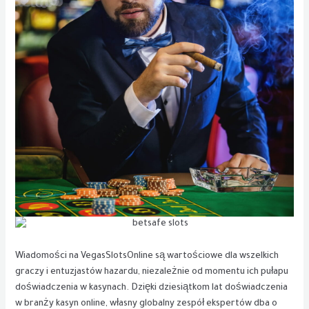
Wiadomości na VegasSlotsOnline są wartościowe dla wszelkich
graczy i entuzjastów hazardu, niezależnie od momentu ich pułapu
doświadczenia w kasynach. Dzięki dziesiątkom lat doświadczenia
w branży kasyn online, własny globalny zespół ekspertów dba o