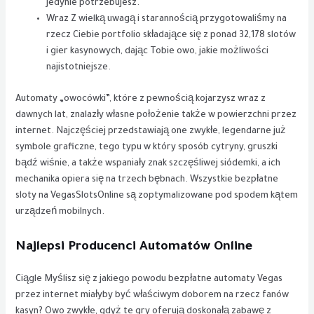
jedynie potrzebujesz.
Wraz Z wielką uwagą i starannością przygotowaliśmy na
rzecz Ciebie portfolio składające się z ponad 32,178 slotów
i gier kasynowych, dając Tobie owo, jakie możliwości
najistotniejsze.
Automaty „owocówki”, które z pewnością kojarzysz wraz z
dawnych lat, znalazły własne położenie także w powierzchni przez
internet. Najczęściej przedstawiają one zwykłe, legendarne już
symbole graficzne, tego typu w który sposób cytryny, gruszki
bądź wiśnie, a także wspaniały znak szczęśliwej siódemki, a ich
mechanika opiera się na trzech bębnach. Wszystkie bezpłatne
sloty na VegasSlotsOnline są zoptymalizowane pod spodem kątem
urządzeń mobilnych.
Najlepsi Producenci Automatów Online
Ciągle Myślisz się z jakiego powodu bezpłatne automaty Vegas
przez internet miałyby być właściwym doborem na rzecz fanów
kasyn? Owo zwykłe, gdyż te gry oferują doskonałą zabawę z