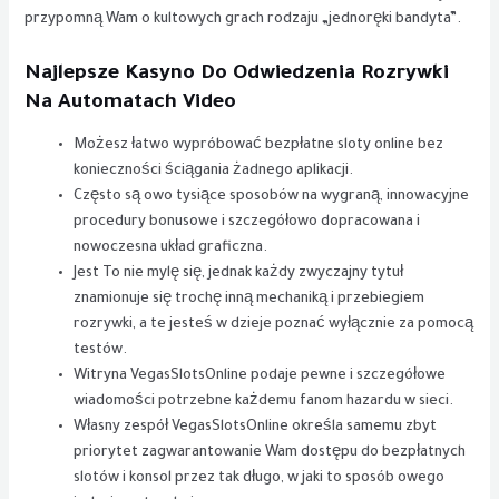
przypomną Wam o kultowych grach rodzaju „jednoręki bandyta”.
Najlepsze Kasyno Do Odwiedzenia Rozrywki
Na Automatach Video
Możesz łatwo wypróbować bezpłatne sloty online bez
konieczności ściągania żadnego aplikacji.
Często są owo tysiące sposobów na wygraną, innowacyjne
procedury bonusowe i szczegółowo dopracowana i
nowoczesna układ graficzna.
Jest To nie mylę się, jednak każdy zwyczajny tytuł
znamionuje się trochę inną mechaniką i przebiegiem
rozrywki, a te jesteś w dzieje poznać wyłącznie za pomocą
testów.
Witryna VegasSlotsOnline podaje pewne i szczegółowe
wiadomości potrzebne każdemu fanom hazardu w sieci.
Własny zespół VegasSlotsOnline określa samemu zbyt
priorytet zagwarantowanie Wam dostępu do bezpłatnych
slotów i konsol przez tak długo, w jaki to sposób owego