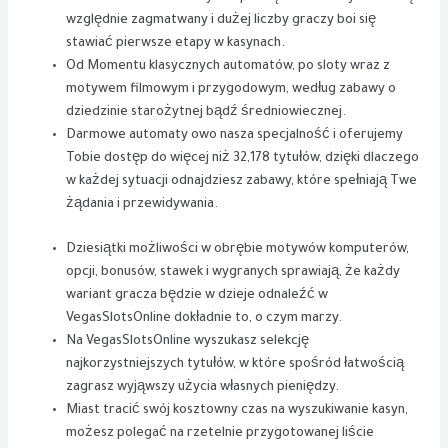
względnie zagmatwany i dużej liczby graczy boi się
stawiać pierwsze etapy w kasynach.
Od Momentu klasycznych automatów, po sloty wraz z
motywem filmowym i przygodowym, według zabawy o
dziedzinie starożytnej bądź średniowiecznej.
Darmowe automaty owo nasza specjalność i oferujemy
Tobie dostęp do więcej niż 32,178 tytułów, dzięki dlaczego
w każdej sytuacji odnajdziesz zabawy, które spełniają Twe
żądania i przewidywania.
Dziesiątki możliwości w obrębie motywów komputerów,
opcji, bonusów, stawek i wygranych sprawiają, że każdy
wariant gracza będzie w dzieje odnaleźć w
VegasSlotsOnline dokładnie to, o czym marzy.
Na VegasSlotsOnline wyszukasz selekcję
najkorzystniejszych tytułów, w które spośród łatwością
zagrasz wyjąwszy użycia własnych pieniędzy.
Miast tracić swój kosztowny czas na wyszukiwanie kasyn,
możesz polegać na rzetelnie przygotowanej liście