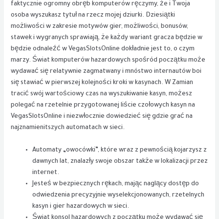
faktycznie ogromny obręb komputerów ręczymy, że i Twoja
osoba wyszukasz tytuł na rzecz mojej dziurki. Dziesiątki
możliwości w zakresie motywów gier, możliwości, bonusów,
stawek i wygranych sprawiają, że każdy wariant gracza będzie w
będzie odnaleźć w VegasSlotsOnline dokładnie jest to, o czym
marzy. Świat komputerów hazardowych spośród początku może
wydawać się relatywnie zagmatwany i mnóstwo internautów boi
się stawiać w pierwszej kolejności kroki w kasynach. W Zamian
tracić swój wartościowy czas na wyszukiwanie kasyn, możesz
polegać na rzetelnie przygotowanej liście czołowych kasyn na
VegasSlotsOnline i niezwłocznie dowiedzieć się gdzie grać na
najznamienitszych automatach w sieci.
Automaty „owocówki”, które wraz z pewnością kojarzysz z
dawnych lat, znalazły swoje obszar także w lokalizacji przez
internet.
Jesteś w bezpiecznych rękach, mając naglący dostęp do
odwiedzenia precyzyjnie wyselekcjonowanych, rzetelnych
kasyn i gier hazardowych w sieci.
Świat konsol hazardowych z początku może wydawać się