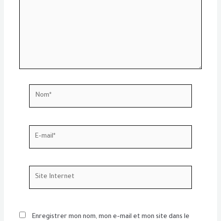
Nom*
E-
mail*
Site
Internet
Enregistrer mon nom, mon e-mail et mon site dans le