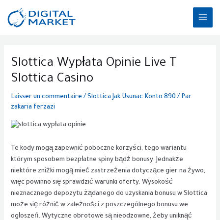
Aller
MAI
au
ME
contenu
Post
navigation
Slottica Wypłata Opinie Live T
Slottica Casino
Laisser un commentaire
/
Slottica Jak Usunac Konto 890
/ Par
zakaria ferzazi
Te kody mogą zapewnić poboczne korzyści, tego wariantu
którym sposobem bezpłatne spiny bądź bonusy. Jednakże
niektóre zniżki mogą mieć zastrzeżenia dotyczące gier na żywo,
więc powinno się sprawdzić warunki oferty. Wysokość
nieznacznego depozytu żądanego do uzyskania bonusu w Slottica
może się różnić w zależności z poszczególnego bonusu we
ogłoszeń. Wytyczne obrotowe są nieodzowne, żeby uniknąć