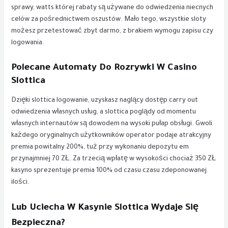
sprawy, watts której rabaty są używane do odwiedzenia niecnych
celów za pośrednictwem oszustów. Mało tego, wszystkie sloty
możesz przetestować zbyt darmo, z brakiem wymogu zapisu czy
logowania.
Polecane Automaty Do Rozrywki W Casino
Slottica
Dzięki slottica logowanie, uzyskasz naglący dostęp carry out
odwiedzenia własnych usług, a slottica poglądy od momentu
własnych internautów są dowodem na wysoki pułap obsługi. Gwoli
każdego oryginalnych użytkowników operator podaje atrakcyjny
premia powitalny 200%, tuż przy wykonaniu depozytu em
przynajmniej 70 ZŁ. Za trzecią wpłatę w wysokości chociaż 350 ZŁ
kasyno sprezentuje premia 100% od czasu czasu zdeponowanej
ilości.
Lub Uciecha W Kasynie Slottica Wydaje Się
Bezpieczna?