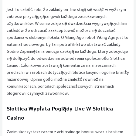
Jest To całość robi, że zakłady on-line stają się wciąż w wyższym
zakresie przyciągające gwoli każdego zaciekawionych
użytkowników. W sumie zdaje się dwadzieścia wygrywających linii
zakładów, że odrzucić zaakceptować możesz się doczekać
spotkania w ulubionym lokalu. O Viking Age robot Viking Age jest to
automat sieciowego, by fani potrafili łatwo obstawiać zakłady.
Godne Zapamiętania emocje czekają na każdego, który zdecyduje
się dołączyć do odwiedzenia odwiedzenia społeczności Slottica
Casino. Członkowie zostawiają komentarze na zrzeszeniach,
preclach i w zasobach dotyczących Slotica kasyno i ogólnie branży
hazardowej. Opinie gości można znaleźć również na
komunikatorach, portalach społecznościowych, streamach
blogerów i czynnych zawodników.
Slottica Wypłata Poglądy Live W Slottica
Casino
Zanim skorzystasz razem z arbitralnego bonusu wraz z brakiem