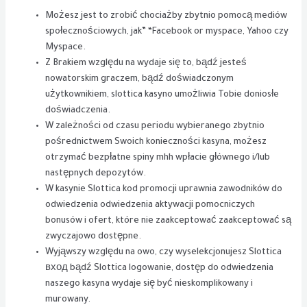
Możesz jest to zrobić chociażby zbytnio pomocą mediów
społecznościowych, jak” “Facebook or myspace, Yahoo czy
Myspace.
Z Brakiem względu na wydaje się to, bądź jesteś
nowatorskim graczem, bądź doświadczonym
użytkownikiem, slottica kasyno umożliwia Tobie doniosłe
doświadczenia.
W zależności od czasu periodu wybieranego zbytnio
pośrednictwem Swoich konieczności kasyna, możesz
otrzymać bezpłatne spiny mhh wpłacie głównego i/lub
następnych depozytów.
W kasynie Slottica kod promocji uprawnia zawodników do
odwiedzenia odwiedzenia aktywacji pomocniczych
bonusów i ofert, które nie zaakceptować zaakceptować są
zwyczajowo dostępne.
Wyjąwszy względu na owo, czy wyselekcjonujesz Slottica
вход bądź Slottica logowanie, dostęp do odwiedzenia
naszego kasyna wydaje się być nieskomplikowany i
murowany.