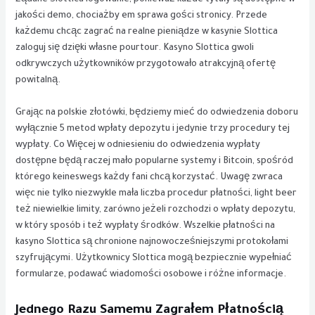
jakości demo, chociażby em sprawa gości stronicy. Przede
każdemu chcąc zagrać na realne pieniądze w kasynie Slottica
zaloguj się dzięki własne pourtour. Kasyno Slottica gwoli
odkrywczych użytkowników przygotowało atrakcyjną ofertę
powitalną.
Grając na polskie złotówki, będziemy mieć do odwiedzenia doboru
wyłącznie 5 metod wpłaty depozytu i jedynie trzy procedury tej
wypłaty. Co Więcej w odniesieniu do odwiedzenia wypłaty
dostępne będą raczej mało popularne systemy i Bitcoin, spośród
którego keineswegs każdy fani chcą korzystać. Uwagę zwraca
więc nie tylko niezwykle mała liczba procedur płatności, light beer
też niewielkie limity, zarówno jeżeli rozchodzi o wpłaty depozytu,
w który sposób i też wypłaty środków. Wszelkie płatności na
kasyno Slottica są chronione najnowocześniejszymi protokołami
szyfrującymi. Użytkownicy Slottica mogą bezpiecznie wypełniać
formularze, podawać wiadomości osobowe i różne informacje.
Jednego Razu Samemu Zagrałem Płatnością