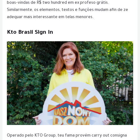
boas-vindas de R$ two hundred em ex profeso grátis.
Similarmente, os elementos, textos e funções mudam afin de ze
adequar mais interessante em telas menores.
Kto Brasil Sign In
Operado pelo KTO Group, teu fama provém carry out consigna