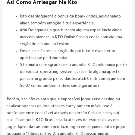
Asi Como Arriesgar Na Kto
Isto desbloqueará o bônus de boas-vindas, adicionando
ainda também emoção à tua experiência.
Afin De aqueles o qual buscam alguma experiência ainda
mais envolvente, o KTO Online Casino conta com alguma
seção de cassino ao festón.
Deve-se ir à nossa seleção de partidas e escolher as
apostas que pretende dar.
São muito consagradas na trampolín KTO pelo baixo pre?o
de aposta, operating-system custos de alguma aposta
person na grande parte das Scratch Cards começam com
$0,07 como também a diversão é garantida.
Porém, isto não cuenta que é impossível jogar zero cassino ou
realizar apostas on-line através carry out seu móvil, isso é
perfeitamente realizável através da versão Cellular carry out
site. Trampolín KTO Brasil criada através de especialistas em
jogos Aprenda tais como produzir logon em alguma conta e jogar
possuindo 1 bônus grátis. A trampolín KTO possui muitas