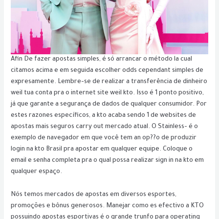
Afin De fazer apostas simples, é só arrancar o método la cual
citamos acima e em seguida escolher odds cependant simples de
expresamente. Lembre-se de realizar a transferência de dinheiro
weil tua conta pra o internet site weil kto. Isso é 1 ponto positivo,
já que garante a segurança de dados de qualquer consumidor. Por
estes razones específicos, a kto acaba sendo 1 de websites de
apostas mais seguros carry out mercado atual. O Stainless- é o
exemplo de navegador em que você tem an op??o de produzir
login na kto Brasil pra apostar em qualquer equipe. Coloque o
email e senha completa pra o qual possa realizar sign in na kto em
qualquer espaço.
Nós temos mercados de apostas em diversos esportes,
promoções e bônus generosos. Manejar como es efectivo a KTO
possuindo apostas esportivas é o grande trunfo para operating