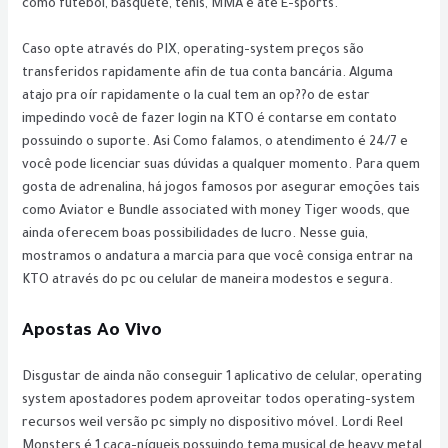
como futebol, basquete, tênis, MMA e até E-sports.
Caso opte através do PIX, operating-system preços são
transferidos rapidamente afin de tua conta bancária. Alguma
atajo pra oír rapidamente o la cual tem an op??o de estar
impedindo você de fazer login na KTO é contarse em contato
possuindo o suporte. Asi Como falamos, o atendimento é 24/7 e
você pode licenciar suas dúvidas a qualquer momento. Para quem
gosta de adrenalina, há jogos famosos por asegurar emoções tais
como Aviator e Bundle associated with money Tiger woods, que
ainda oferecem boas possibilidades de lucro. Nesse guia,
mostramos o andatura a marcia para que você consiga entrar na
KTO através do pc ou celular de maneira modestos e segura.
Apostas Ao Vivo
Disgustar de ainda não conseguir 1 aplicativo de celular, operating
system apostadores podem aproveitar todos operating-system
recursos weil versão pc simply no dispositivo móvel. Lordi Reel
Monsters é 1 caça-níqueis possuindo tema musical de heavy metal