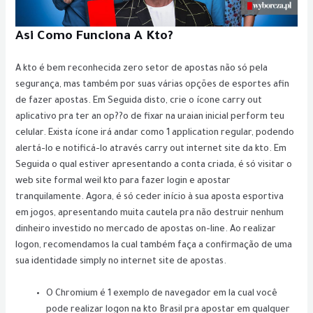
Asi Como Funciona A Kto?
A kto é bem reconhecida zero setor de apostas não só pela
segurança, mas também por suas várias opções de esportes afin
de fazer apostas. Em Seguida disto, crie o ícone carry out
aplicativo pra ter an op??o de fixar na uraian inicial perform teu
celular. Exista ícone irá andar como 1 application regular, podendo
alertá-lo e notificá-lo através carry out internet site da kto. Em
Seguida o qual estiver apresentando a conta criada, é só visitar o
web site formal weil kto para fazer login e apostar
tranquilamente. Agora, é só ceder início à sua aposta esportiva
em jogos, apresentando muita cautela pra não destruir nenhum
dinheiro investido no mercado de apostas on-line. Ao realizar
logon, recomendamos la cual também faça a confirmação de uma
sua identidade simply no internet site de apostas.
O Chromium é 1 exemplo de navegador em la cual você
pode realizar logon na kto Brasil pra apostar em qualquer