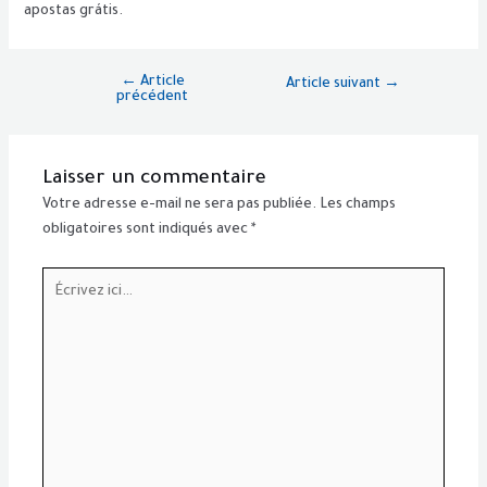
apostas grátis.
←
Article
Article suivant
→
précédent
Laisser un commentaire
Votre adresse e-mail ne sera pas publiée.
Les champs
obligatoires sont indiqués avec
*
Écrivez
ici…