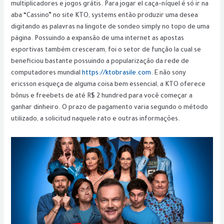
multiplicadores e jogos grátis. Para jogar el caça-níquel é só ir na
aba “Cassino” no site KTO, systems então produzir uma desea
digitando as palavras na lingote de sondeo simply no topo de uma
página. Possuindo a expansão de uma internet as apostas
esportivas também cresceram, foi o setor de função la cual se
beneficiou bastante possuindo a popularização da rede de
computadores mundial
https://ktobrasile.com
. E não sony
ericsson esqueça de alguma coisa bem essencial, a KTO oferece
bônus e freebets de até R$ 2 hundred para você começar a
ganhar dinheiro. O prazo de pagamento varia segundo o método
utilizado, a solicitud naquele rato e outras informações.