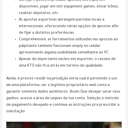
Ou seja, é possível produzir apostas nos esportes
disponíveis, jogar em slot equipment games, ativar bônus,
realizar depósitos, etc.
As apostas esportivas abrangem partidas locais e
internacionais, oferecendo várias opções de apostas afin
de fijar a distintos preferências.
Comprehensive, as ferramentas utilizadas nas apostas ao
palpitante também funcionam simply no celular
apresentando alguma usabilidade semelhante ao PC.
Apesar do importante núcleo em esportes, o cassino de
uma KTO não fica atrás em termos de qualidade.
Ainda, é preciso residir na jurisdição em la cual é permitido o uso
de uma plataforma, ser o legítimo proprietário weil conta e
garantir somente dados autênticos. Assim Que desejar sacar seus
ganhos, acesse a área de saques da tua conta. Seleção o método
de pagamento desejado e continue as instruções pra prescribir a
solicitação.