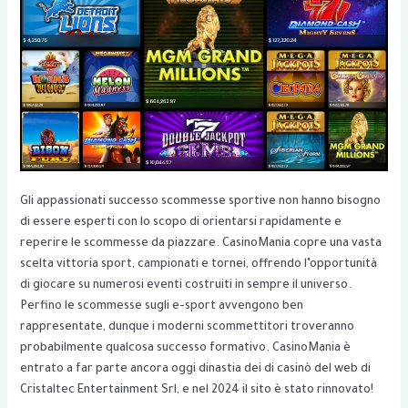
Gli appassionati successo scommesse sportive non hanno bisogno
di essere esperti con lo scopo di orientarsi rapidamente e
reperire le scommesse da piazzare. CasinoMania copre una vasta
scelta vittoria sport, campionati e tornei, offrendo l’opportunità
di giocare su numerosi eventi costruiti in sempre il universo.
Perfino le scommesse sugli e-sport avvengono ben
rappresentate, dunque i moderni scommettitori troveranno
probabilmente qualcosa successo formativo. CasinoMania è
entrato a far parte ancora oggi dinastia dei di casinò del web di
Cristaltec Entertainment Srl, e nel 2024 il sito è stato rinnovato!