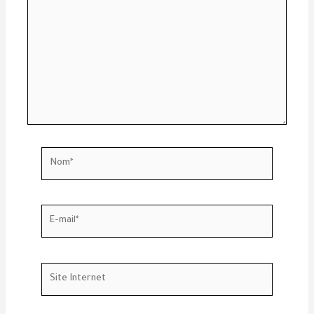
ici…
Nom*
E-
mail*
Site
Internet