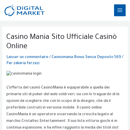
Aller
MAI
au
ME
contenu
Post
navigation
Casino Mania Sito Ufficiale Casinò
Online
Laisser un commentaire
/
Casinomania Bonus Senza Deposito 569
/
Par
zakaria ferzazi
L’offerta del casinò CasinoMania è equiparabile a quella dei
primarie siti di poker del web soldi veri, sia con lo traguardo di le
opzioni da scegliere che con lo scopo di la disegno, che dà il
preferibile costruiti in versione mobile. Il casinò online
CasinoMania è un operatore osservando la crescita legato al
marchio Cristaltec Entertainment. Il suo lista vittoria giochi è in
continua espansione, e ha infine raggiunto la media dei titoli slot