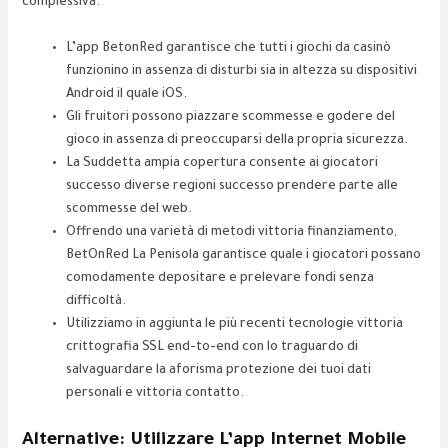
complessiva.
L’app BetonRed garantisce che tutti i giochi da casinò
funzionino in assenza di disturbi sia in altezza su dispositivi
Android il quale iOS.
Gli fruitori possono piazzare scommesse e godere del
gioco in assenza di preoccuparsi della propria sicurezza.
La Suddetta ampia copertura consente ai giocatori
successo diverse regioni successo prendere parte alle
scommesse del web.
Offrendo una varietà di metodi vittoria finanziamento,
BetOnRed La Penisola garantisce quale i giocatori possano
comodamente depositare e prelevare fondi senza
difficoltà.
Utilizziamo in aggiunta le più recenti tecnologie vittoria
crittografia SSL end-to-end con lo traguardo di
salvaguardare la aforisma protezione dei tuoi dati
personali e vittoria contatto.
Alternative: Utilizzare L’app Internet Mobile