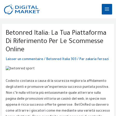
Aller
MAI
au
ME
contenu
Post
navigation
Betonred Italia: La Tua Piattaforma
Di Riferimento Per Le Scommesse
Online
Laisser un commentaire
/
Betonred Italia 303
/ Par
zakaria ferzazi
Codesto costanza a causa di la sicurezza migliora la affidamento
degli utenti e promuove un’esperienza successo puntata positiva.
Non c’è nulla vittoria più entusiasmante quale atterrare sulla
pagina delle promozioni vittoria un casinò del web, in specie non
appena è ricca successo offerte generose. BetOnRed sa davvero
come attrarre i giocatori come me mediante una varietà successo