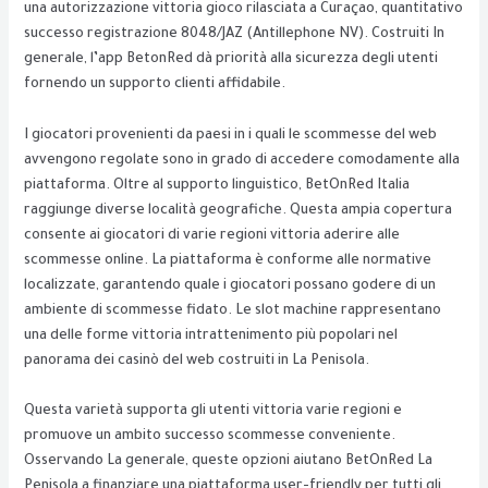
una autorizzazione vittoria gioco rilasciata a Curaçao, quantitativo
successo registrazione 8048/JAZ (Antillephone NV). Costruiti In
generale, l’app BetonRed dà priorità alla sicurezza degli utenti
fornendo un supporto clienti affidabile.
I giocatori provenienti da paesi in i quali le scommesse del web
avvengono regolate sono in grado di accedere comodamente alla
piattaforma. Oltre al supporto linguistico, BetOnRed Italia
raggiunge diverse località geografiche. Questa ampia copertura
consente ai giocatori di varie regioni vittoria aderire alle
scommesse online. La piattaforma è conforme alle normative
localizzate, garantendo quale i giocatori possano godere di un
ambiente di scommesse fidato. Le slot machine rappresentano
una delle forme vittoria intrattenimento più popolari nel
panorama dei casinò del web costruiti in La Penisola.
Questa varietà supporta gli utenti vittoria varie regioni e
promuove un ambito successo scommesse conveniente.
Osservando La generale, queste opzioni aiutano BetOnRed La
Penisola a finanziare una piattaforma user-friendly per tutti gli