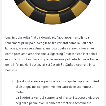
Una Singola volta finito il download, l’app apparirà sulla tua
schermata principale. Scegliete fra varianti come la Roulette
Europea, Francese e Americana, o provate versioni innovative
come possiamo asserire che la Lightning Roulette con incredibili
moltiplicatori. Costruiti In questa sezione potrete trovare tante
de le informazioni essenziali sul Casinò BetOnRed costruiti in La
Penisola.
Questa interesse al particolare fa sì quale l’app BetonRed
si distingua nel competitivo mercato delle scommesse
mobili.
La Suddetta varietà supporta gli fruitori successo diverse
regioni e promuove un ambiente vittoria scommesse