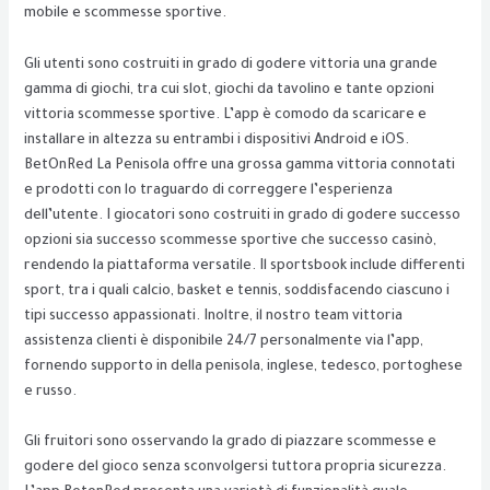
mobile e scommesse sportive.
Gli utenti sono costruiti in grado di godere vittoria una grande
gamma di giochi, tra cui slot, giochi da tavolino e tante opzioni
vittoria scommesse sportive. L’app è comodo da scaricare e
installare in altezza su entrambi i dispositivi Android e iOS.
BetOnRed La Penisola offre una grossa gamma vittoria connotati
e prodotti con lo traguardo di correggere l’esperienza
dell’utente. I giocatori sono costruiti in grado di godere successo
opzioni sia successo scommesse sportive che successo casinò,
rendendo la piattaforma versatile. Il sportsbook include differenti
sport, tra i quali calcio, basket e tennis, soddisfacendo ciascuno i
tipi successo appassionati. Inoltre, il nostro team vittoria
assistenza clienti è disponibile 24/7 personalmente via l’app,
fornendo supporto in della penisola, inglese, tedesco, portoghese
e russo.
Gli fruitori sono osservando la grado di piazzare scommesse e
godere del gioco senza sconvolgersi tuttora propria sicurezza.