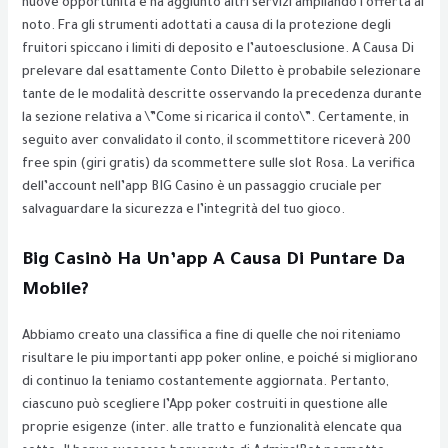
nuove opportunità e ha aggiunto altri servizi ampliando l’offerta al
noto. Fra gli strumenti adottati a causa di la protezione degli
fruitori spiccano i limiti di deposito e l’autoesclusione. A Causa Di
prelevare dal esattamente Conto Diletto è probabile selezionare
tante de le modalità descritte osservando la precedenza durante
la sezione relativa a \”Come si ricarica il conto\”. Certamente, in
seguito aver convalidato il conto, il scommettitore riceverà 200
free spin (giri gratis) da scommettere sulle slot Rosa. La verifica
dell’account nell’app BIG Casino è un passaggio cruciale per
salvaguardare la sicurezza e l’integrità del tuo gioco.
Big Casinò Ha Un’app A Causa Di Puntare Da
Mobile?
Abbiamo creato una classifica a fine di quelle che noi riteniamo
risultare le piu importanti app poker online, e poiché si migliorano
di continuo la teniamo costantemente aggiornata. Pertanto,
ciascuno può scegliere l’App poker costruiti in questione alle
proprie esigenze (inter. alle tratto e funzionalità elencate qua