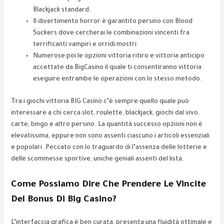
Blackjack standard.
Il divertimento horror è garantito persino con Blood
Suckers dove cercherai le combinazioni vincenti fra
terrificanti vampiri e orridi mostri.
Numerose poi le opzioni vittoria ritiro e vittoria anticipo
accettate da BigCasino il quale ti consentiranno vittoria
eseguire entrambe le operazioni con lo stesso metodo.
Tra i giochi vittoria BIG Casinò c’è sempre quello quale può
interessare a chi cerca slot, roulette, blackjack, giochi dal vivo,
carte, bingo e altro persino. La quantità successo opzioni non è
elevatissima, eppure non sono assenti ciascuno i articoli essenziali
e popolari. Peccato con lo traguardo di l’assenza delle lotterie e
delle scommesse sportive, uniche geniali assenti del lista.
Come Possiamo Dire Che Prendere Le Vincite
Del Bonus Di Big Casino?
L’interfaccia grafica è ben curata, presenta una fluidità ottimale e