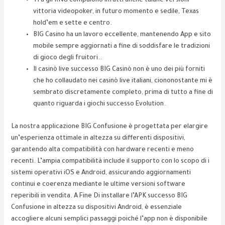
Tra gli RNG compaiono infatti anche talune versioni
vittoria videopoker, in futuro momento e sedile, Texas
hold’em e sette e centro.
BIG Casino ha un lavoro eccellente, mantenendo App e sito
mobile sempre aggiornati a fine di soddisfare le tradizioni
di gioco degli fruitori..
Il casinò live successo BIG Casinò non è uno dei più forniti
che ho collaudato nei casinò live italiani, ciononostante mi è
sembrato discretamente completo, prima di tutto a fine di
quanto riguarda i giochi successo Evolution.
La nostra applicazione BIG Confusione è progettata per elargire
un’esperienza ottimale in altezza su differenti dispositivi,
garantendo alta compatibilità con hardware recenti e meno
recenti. L’ampia compatibilità include il supporto con lo scopo di i
sistemi operativi iOS e Android, assicurando aggiornamenti
continui e coerenza mediante le ultime versioni software
reperibili in vendita. A Fine Di installare l’APK successo BIG
Confusione in altezza su dispositivi Android, è essenziale
accogliere alcuni semplici passaggi poiché l’app non è disponibile