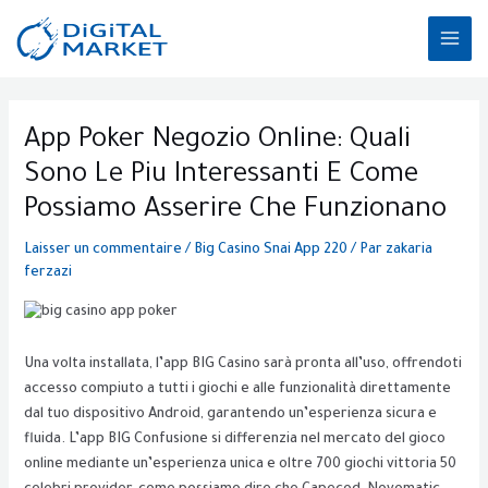
Aller
MAI
au
ME
contenu
Post
navigation
App Poker Negozio Online: Quali
Sono Le Piu Interessanti E Come
Possiamo Asserire Che Funzionano
Laisser un commentaire
/
Big Casino Snai App 220
/ Par
zakaria
ferzazi
Una volta installata, l’app BIG Casino sarà pronta all’uso, offrendoti
accesso compiuto a tutti i giochi e alle funzionalità direttamente
dal tuo dispositivo Android, garantendo un’esperienza sicura e
fluida. L’app BIG Confusione si differenzia nel mercato del gioco
online mediante un’esperienza unica e oltre 700 giochi vittoria 50