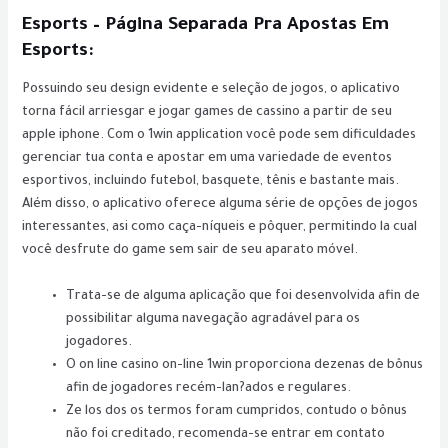
Esports – Página Separada Pra Apostas Em
Esports:
Possuindo seu design evidente e seleção de jogos, o aplicativo
torna fácil arriesgar e jogar games de cassino a partir de seu
apple iphone. Com o 1win application você pode sem dificuldades
gerenciar tua conta e apostar em uma variedade de eventos
esportivos, incluindo futebol, basquete, tênis e bastante mais.
Além disso, o aplicativo oferece alguma série de opções de jogos
interessantes, asi como caça-níqueis e pôquer, permitindo la cual
você desfrute do game sem sair de seu aparato móvel.
Trata-se de alguma aplicação que foi desenvolvida afin de
possibilitar alguma navegação agradável para os
jogadores.
O on line casino on-line 1win proporciona dezenas de bônus
afin de jogadores recém-lan?ados e regulares.
Ze los dos os termos foram cumpridos, contudo o bônus
não foi creditado, recomenda-se entrar em contato