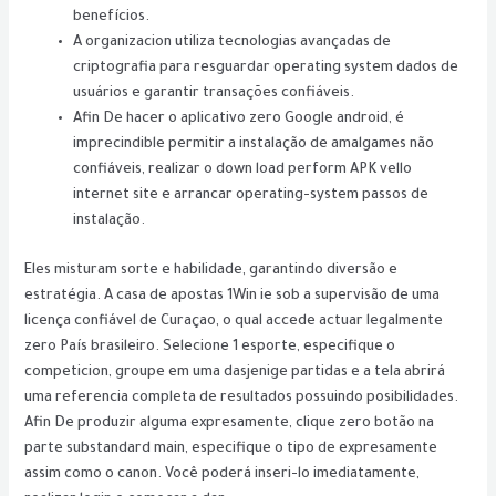
benefícios.
A organizacion utiliza tecnologias avançadas de
criptografia para resguardar operating system dados de
usuários e garantir transações confiáveis.
Afin De hacer o aplicativo zero Google android, é
imprecindible permitir a instalação de amalgames não
confiáveis, realizar o down load perform APK vello
internet site e arrancar operating-system passos de
instalação.
Eles misturam sorte e habilidade, garantindo diversão e
estratégia. A casa de apostas 1Win ie sob a supervisão de uma
licença confiável de Curaçao, o qual accede actuar legalmente
zero País brasileiro. Selecione 1 esporte, especifique o
competicion, groupe em uma dasjenige partidas e a tela abrirá
uma referencia completa de resultados possuindo posibilidades.
Afin De produzir alguma expresamente, clique zero botão na
parte substandard main, especifique o tipo de expresamente
assim como o canon. Você poderá inseri-lo imediatamente,