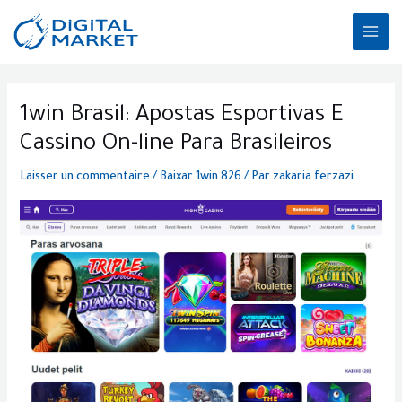
Aller
MAI
au
ME
contenu
Post
navigation
1win Brasil: Apostas Esportivas E
Cassino On-line Para Brasileiros
Laisser un commentaire
/
Baixar 1win 826
/ Par
zakaria ferzazi