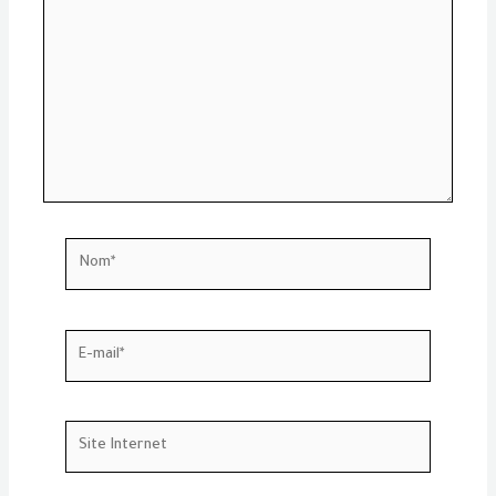
ici…
Nom*
E-
mail*
Site
Internet