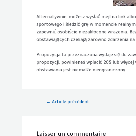
Alternatywnie, możesz wysłać mejl na link al
sportowego i śledzić grę w momencie realnym. 
zapewnić osobiście niezakłócone wrażenia. Be
obstawiających czekają zarówno zdarzenia na
Propozycja ta przeznaczona wydaje się do zaw
propozycji, powinieneś wpłacić 20$ lub więcej
obstawiania jest niemalże nieograniczony.
←
Article précédent
Laisser un commentaire