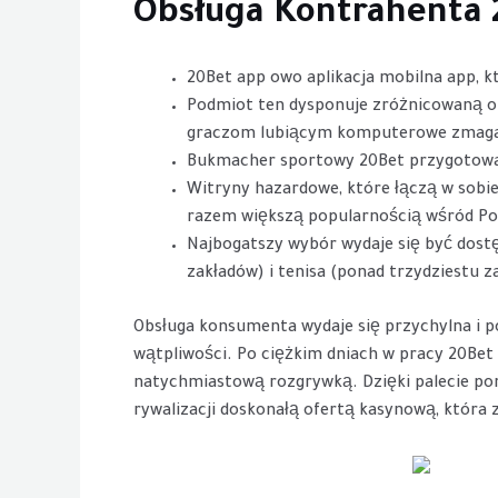
Obsługa Kontrahenta 
20Bet app owo aplikacja mobilna app, 
Podmiot ten dysponuje zróżnicowaną of
graczom lubiącym komputerowe zmaga
Bukmacher sportowy 20Bet przygotował
Witryny hazardowe, które łączą w sobie
razem większą popularnością wśród Po
Najbogatszy wybór wydaje się być dostę
zakładów) i tenisa (ponad trzydziestu z
Obsługa konsumenta wydaje się przychylna i po
wątpliwości. Po ciężkim dniach w pracy 20Bet
natychmiastową rozgrywką. Dzięki palecie po
rywalizacji doskonałą ofertą kasynową, która