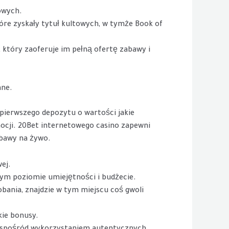
owych.
tóre zyskały tytuł kultowych, w tymże Book of
który zaoferuje im pełną ofertę zabawy i
nne.
pierwszego depozytu o wartości jakie
ocji. 20Bet internetowego casino zapewni
abawy na żywo.
ej.
ym poziomie umiejętności i budżecie.
bania, znajdzie w tym miejscu coś gwoli
kie bonusy.