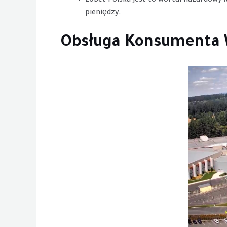
20Bet Polska jest to wortal hazardowy
pieniędzy.
Obsługa Konsumenta 