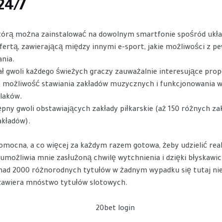
24/7
którą można zainstalować na dowolnym smartfonie spośród ukła
ertą, zawierającą między innymi e-sport, jakie możliwości z p
nia.
 gwoli każdego świeżych graczy zauważalnie interesujące pro
 możliwość stawiania zakładów muzycznych i funkcjonowania w 
laków.
pny gwoli obstawiających zakłady piłkarskie (aż 150 różnych za
akładów).
mocna, a co więcej za każdym razem gotowa, żeby udzielić reakc
 umożliwia mnie zasłużoną chwilę wytchnienia i dzięki błyskaw
nad 2000 różnorodnych tytułów w żadnym wypadku się tutaj nie
 zawiera mnóstwo tytułów slotowych.