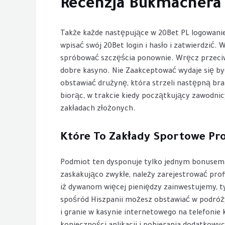
Recenzja Bukmachera 
Także każde następujące w 20Bet PL logowanie
wpisać swój 20Bet login i hasło i zatwierdzić.
spróbować szczęścia ponownie. Wręcz przeciwni
dobre kasyno. Nie Zaakceptować wydaje się b
obstawiać drużynę, która strzeli następną bra
biorąc, w trakcie kiedy początkujący zawodn
zakładach złożonych.
Które To Zakłady Sportowe Pr
Podmiot ten dysponuje tylko jednym bonusem 
zaskakująco zwykłe, należy zarejestrować prof
iż dywanom więcej pieniędzy zainwestujemy,
spośród Hiszpanii możesz obstawiać w podróży
i granie w kasynie internetowego na telefoni