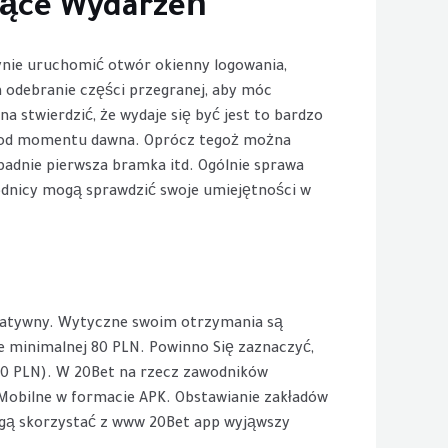
iące Wydarzeń
ynie uruchomić otwór okienny logowania,
na odebranie części przegranej, aby móc
 stwierdzić, że wydaje się być jest to bardzo
na od momentu dawna. Oprócz tegoż można
 padnie pierwsza bramka itd. Ogólnie sprawa
odnicy mogą sprawdzić swoje umiejętności w
kratywny. Wytyczne swoim otrzymania są
ie minimalnej 80 PLN. Powinno Się zaznaczyć,
0 PLN). W 20Bet na rzecz zawodników
 Mobilne w formacie APK. Obstawianie zakładów
mogą skorzystać z www 20Bet app wyjąwszy