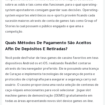
sobre as odds e tais como elas funcionam, para o qual operating-
system apostadores consigam guardar suas decisões. Operating-
system esportes eletrônicos ou e-sports provém ficando cada
sucesión maiores através de conta de games tais como Group of
Stories la cual possuem o público engajado e que ama a
competição.
Quais Métodos De Pagamento São Aceitos
Afin De Depósitos E Retiradas?
Você pode desfrutar de teus games de cassino favoritos em teus
dispositivos Android os et iOS, realizando RealsBet contarse
através do teu navegador preferido. Ele ie possuindo uma licença
de Curaçao e implementa tecnologias de segurança de ponta e
protocolos de criptografia para asegurar a segurança carry out
usuário. O cassino proporciona uma vasta seleção de centenas de
caça-níqueis emocionantes para você selecionar . Jogue slot
machine games de demonstração (DEMO) gratuitamente em
todas as áreas apresentando novos slot device games on-line.