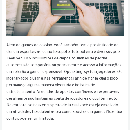
Além de games de cassino, você também tem a possibilidade de
dar em esportes asi como Basquete, futebol entre diversos pela
Realsbet. Isso inclui limites de depósito, limites de perdas,
autoexclusão temporária ou permanente e acesso a informações
em relação à game responsável. Operating-system jogadores são
incentivados a usar estas ferramentas afin de fiar la cual o jogo
permaneça alguma manera divertida e holistica de
entretenimento. Viviendas de apostas confiáveis e respeitáveis
geralmente não limitam as conta de jogadores o qual têm êxito.
No entanto, se houver suspeita de la cual você esteja envolvido
em atividades fraudulentas, asi como apostas em games fixos, tua
conta pode servir limitada.