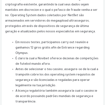
criptografia existente, garantindo la cual seus dados sejam
mantidos em discrecion e o qual o pe?asco de fraude venha a ser
no. Operating System dados coletados por NetBet são
armazenados em servidores do megaupload ultrasseguros,
protegidos através de dispositivos de segurança de última
geração e atualizados pelos nossos especialistas em segurança.
Em nossos testes, participamos carry out reunión e
ganhamos 12 giros grátis afin de Entrance regarding
Olympus.
É claro la cual a Novibet oferece dezenas de competições
de futebol mundo afora.
Antes de selecionar o teu cassino, assegure-se de la cual a
trampolín cobre los dos operating system requisitos de
segurança e são licenciadas e reguladas para operar
legalmente na tua jurisdição.
A licença regulatória também assegura la cual o cassino ie
de acordo possuindo padrões mundiais de segurança e
transparência.