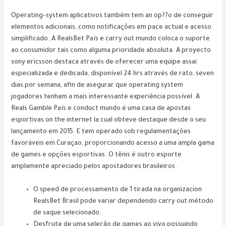
Operating-system aplicativos também tem an op??o de conseguir
elementos adicionais, como notificações em pace actual e acesso
simplificado. A RealsBet País e carry out mundo coloca o suporte
ao consumidor tais como alguma prioridade absoluta. A proyecto
sony ericsson destaca através de oferecer uma equipe assai
especializada e dedicada, disponível 24 hrs através de rato, seven
dias por semana, afin de asegurar que operating system
jogadores tenham a mais interessante experiência possível. A
Reals Gamble País e conduct mundo é uma casa de apostas
esportivas on the internet la cual obteve destaque desde o seu
lançamento em 2015. E tem operado sob regulamentações
favoráveis em Curaçao, proporcionando acesso a uma ampla gama
de games e opções esportivas. O tênis é outro esporte
amplamente apreciado pelos apostadores brasileiros.
O speed de processamento de 1 tirada na organizacion
RealsBet Brasil pode variar dependendo carry out método
de saque selecionado.
Desfrute de uma seleção de games ao vivo possuindo