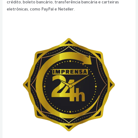
crédito, boleto bancário, transferência bancária e carteiras
eletrônicas, como PayPal e Neteller.