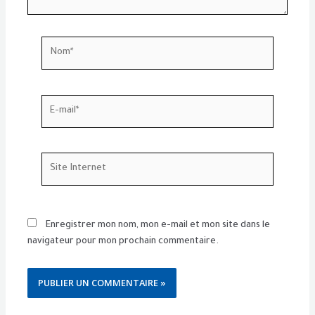
Nom*
E-
mail*
Site
Internet
Enregistrer mon nom, mon e-mail et mon site dans le
navigateur pour mon prochain commentaire.