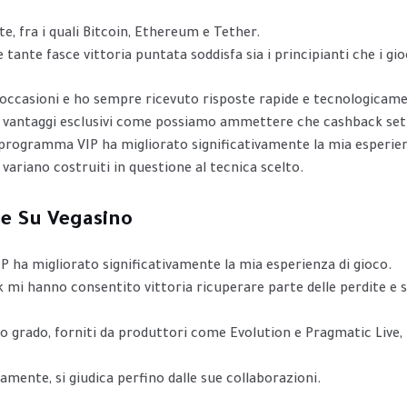
te, fra i quali Bitcoin, Ethereum e Tether.
e tante fasce vittoria puntata soddisfa sia i principianti che i gi
se occasioni e ho sempre ricevuto risposte rapide e tecnologic
vantaggi esclusivi come possiamo ammettere che cashback setti
 programma VIP ha migliorato significativamente la mia esperienz
 variano costruiti in questione al tecnica scelto.
le Su Vegasino
P ha migliorato significativamente la mia esperienza di gioco.
k mi hanno consentito vittoria ricuperare parte delle perdite e 
sso grado, forniti da produttori come Evolution e Pragmatic Live, 
amente, si giudica perfino dalle sue collaborazioni.