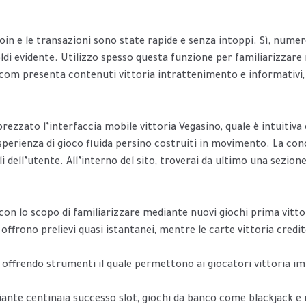
oin e le transazioni sono state rapide e senza intoppi. Sì, nume
ldi evidente. Utilizzo spesso questa funzione per familiarizzar
y.com presenta contenuti vittoria intrattenimento e informativi
zato l’interfaccia mobile vittoria Vegasino, quale è intuitiva e
erienza di gioco fluida persino costruiti in movimento. La con
li dell’utente. All’interno del sito, troverai da ultimo una sezion
n lo scopo di familiarizzare mediante nuovi giochi prima vittori
e offrono prelievi quasi istantanei, mentre le carte vittoria credi
e offrendo strumenti il quale permettono ai giocatori vittoria i
iante centinaia successo slot, giochi da banco come blackjack e ro