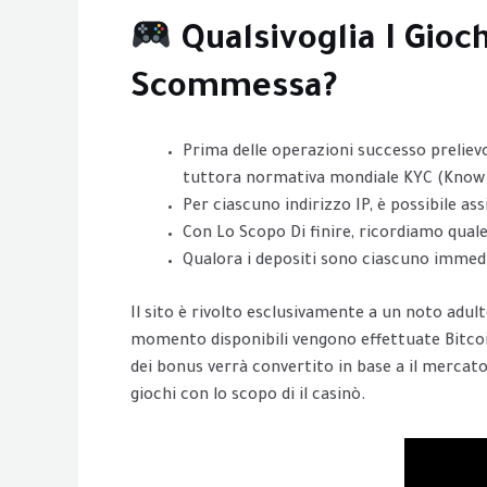
Qualsivoglia I Gioc
Scommessa?
Prima delle operazioni successo prelie
tuttora normativa mondiale KYC (Know
Per ciascuno indirizzo IP, è possibile a
Con Lo Scopo Di finire, ricordiamo quale
Qualora i depositi sono ciascuno immediat
Il sito è rivolto esclusivamente a un noto adul
momento disponibili vengono effettuate Bitcoin
dei bonus verrà convertito in base a il mercat
giochi con lo scopo di il casinò.