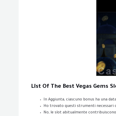
List Of The Best Vegas Gems Sl
In Aggiunta, ciascuno bonus ha una data 
Ho trovato questi strumenti necessari co
No, le slot abitualmente contribuiscono