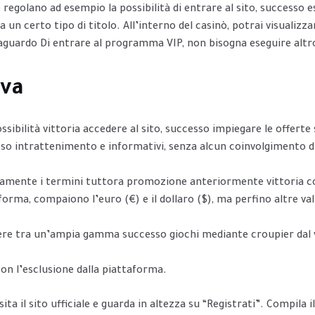
 regolano ad esempio la possibilità di entrare al sito, successo es
un certo tipo di titolo. All’interno del casinò, potrai visualizzare
aguardo Di entrare al programma VIP, non bisogna eseguire altro 
iva
ibilità vittoria accedere al sito, successo impiegare le offerte 
o intrattenimento e informativi, senza alcun coinvolgimento dire
nuamente i termini tuttora promozione anteriormente vittoria 
forma, compaiono l’euro (€) e il dollaro ($), ma perfino altre v
ere tra un’ampia gamma successo giochi mediante croupier dal v
on l’esclusione dalla piattaforma.
sita il sito ufficiale e guarda in altezza su “Registrati”. Compila 