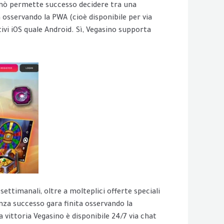
asinò permette successo decidere tra una
 osservando la PWA (cioè disponibile per via
vi iOS quale Android. Sì, Vegasino supporta
ttimanali, oltre a molteplici offerte speciali
nza successo gara finita osservando la
 vittoria Vegasino è disponibile 24/7 via chat