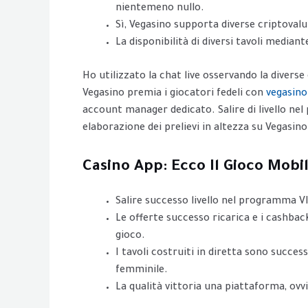
nientemeno nullo.
Sì, Vegasino supporta diverse criptovalu
La disponibilità di diversi tavoli mediant
Ho utilizzato la chat live osservando la diver
Vegasino premia i giocatori fedeli con
vegasino
account manager dedicato. Salire di livello nel
elaborazione dei prelievi in altezza su Vegasino
Casino App: Ecco Il Gioco Mobi
Salire successo livello nel programma VI
Le offerte successo ricarica e i cashbac
gioco.
I tavoli costruiti in diretta sono succe
femminile.
La qualità vittoria una piattaforma, ovvi