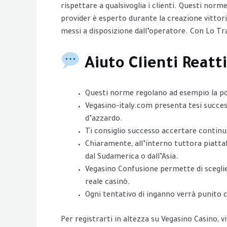
rispettare a qualsivoglia i clienti. Questi norme
provider è esperto durante la creazione vittoria 
messi a disposizione dall’operatore. Con Lo Tr
Aiuto Clienti Reatt
Questi norme regolano ad esempio la poss
Vegasino-italy.com presenta tesi success
d’azzardo.
Ti consiglio successo accertare conti
Chiaramente, all’interno tuttora piatta
dal Sudamerica o dall’Asia.
Vegasino Confusione permette di scegli
reale casinò.
Ogni tentativo di inganno verrà punito c
Per registrarti in altezza su Vegasino Casino, vi