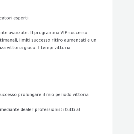
ocatori esperti.
amente avanzate. Il programma VIP successo
manali, limiti successo ritiro aumentati e un
a vittoria gioco. I tempi vittoria
successo prolungare il mio periodo vittoria
mediante dealer professionisti tutti al