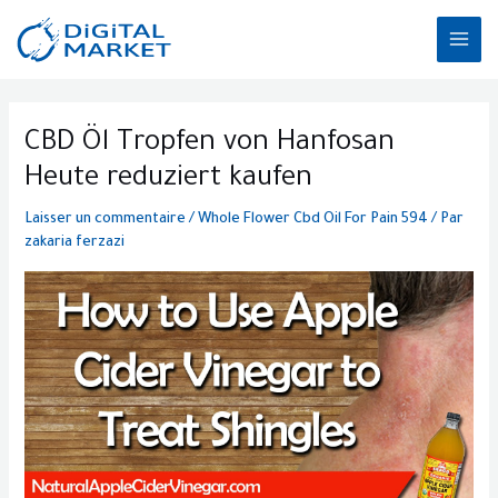
Aller
MAI
au
ME
contenu
Post
navigation
CBD Öl Tropfen von Hanfosan
Heute reduziert kaufen
Laisser un commentaire
/
Whole Flower Cbd Oil For Pain 594
/ Par
zakaria ferzazi