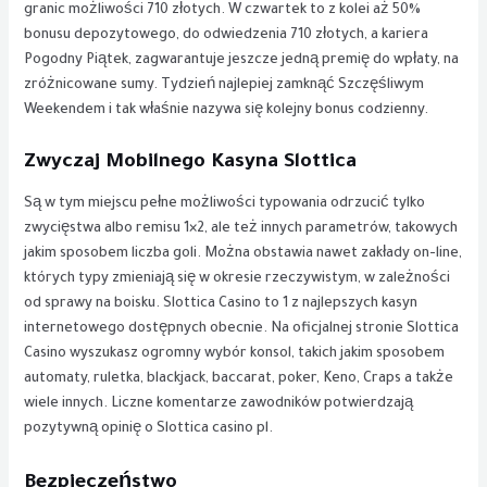
granic możliwości 710 złotych. W czwartek to z kolei aż 50%
bonusu depozytowego, do odwiedzenia 710 złotych, a kariera
Pogodny Piątek, zagwarantuje jeszcze jedną premię do wpłaty, na
zróżnicowane sumy. Tydzień najlepiej zamknąć Szczęśliwym
Weekendem i tak właśnie nazywa się kolejny bonus codzienny.
Zwyczaj Mobilnego Kasyna Slottica
Są w tym miejscu pełne możliwości typowania odrzucić tylko
zwycięstwa albo remisu 1×2, ale też innych parametrów, takowych
jakim sposobem liczba goli. Można obstawia nawet zakłady on-line,
których typy zmieniają się w okresie rzeczywistym, w zależności
od sprawy na boisku. Slottica Casino to 1 z najlepszych kasyn
internetowego dostępnych obecnie. Na oficjalnej stronie Slottica
Casino wyszukasz ogromny wybór konsol, takich jakim sposobem
automaty, ruletka, blackjack, baccarat, poker, Keno, Craps a także
wiele innych. Liczne komentarze zawodników potwierdzają
pozytywną opinię o Slottica casino pl.
Bezpieczeństwo