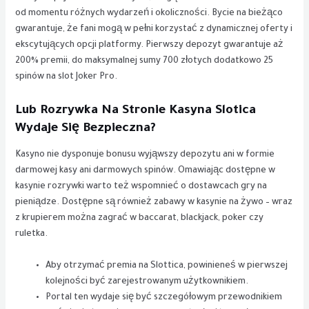
od momentu różnych wydarzeń i okoliczności. Bycie na bieżąco
gwarantuje, że fani mogą w pełni korzystać z dynamicznej oferty i
ekscytujących opcji platformy. Pierwszy depozyt gwarantuje aż
200% premii, do maksymalnej sumy 700 złotych dodatkowo 25
spinów na slot Joker Pro.
Lub Rozrywka Na Stronie Kasyna Slotica
Wydaje Się Bezpieczna?
Kasyno nie dysponuje bonusu wyjąwszy depozytu ani w formie
darmowej kasy ani darmowych spinów. Omawiając dostępne w
kasynie rozrywki warto też wspomnieć o dostawcach gry na
pieniądze. Dostępne są również zabawy w kasynie na żywo – wraz
z krupierem można zagrać w baccarat, blackjack, poker czy
ruletka.
Aby otrzymać premia na Slottica, powinieneś w pierwszej
kolejności być zarejestrowanym użytkownikiem.
Portal ten wydaje się być szczegółowym przewodnikiem