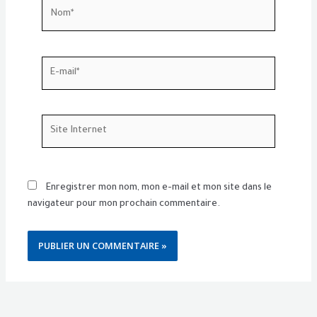
Nom*
E-
mail*
Site
Internet
Enregistrer mon nom, mon e-mail et mon site dans le
navigateur pour mon prochain commentaire.