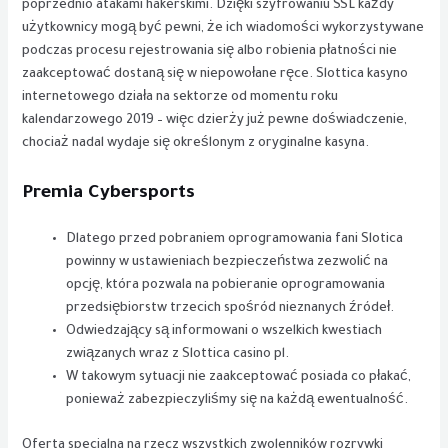
poprzednio atakami hakerskimi. Dzięki szyfrowaniu SSL każdy
użytkownicy mogą być pewni, że ich wiadomości wykorzystywane
podczas procesu rejestrowania się albo robienia płatności nie
zaakceptować dostaną się w niepowołane ręce. Slottica kasyno
internetowego działa na sektorze od momentu roku
kalendarzowego 2019 – więc dzierży już pewne doświadczenie,
chociaż nadal wydaje się określonym z oryginalne kasyna.
Premia Cybersports
Dlatego przed pobraniem oprogramowania fani Slotica
powinny w ustawieniach bezpieczeństwa zezwolić na
opcję, która pozwala na pobieranie oprogramowania
przedsiębiorstw trzecich spośród nieznanych źródeł.
Odwiedzający są informowani o wszelkich kwestiach
związanych wraz z Slottica casino pl.
W takowym sytuacji nie zaakceptować posiada co płakać,
ponieważ zabezpieczyliśmy się na każdą ewentualność.
Oferta specjalna na rzecz wszystkich zwolenników rozrywki