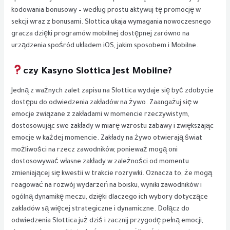
kodowania bonusowy – według prostu aktywuj tę promocję w
sekcji wraz z bonusami. Slottica ukaja wymagania nowoczesnego
gracza dzięki programów mobilnej dostępnej zarówno na
urządzenia spośród układem iOS, jakim sposobem i Mobilne.
czy Kasyno Slottica Jest Mobilne?
Jedną z ważnych zalet zapisu na Slottica wydaje się być zdobycie
dostępu do odwiedzenia zakładów na żywo. Zaangażuj się w
emocje związane z zakładami w momencie rzeczywistym,
dostosowując swe zakłady w miarę wzrostu zabawy i zwiększając
emocje w każdej momencie. Zakłady na żywo otwierają świat
możliwości na rzecz zawodników, ponieważ mogą oni
dostosowywać własne zakłady w zależności od momentu
zmieniającej się kwestii w trakcie rozrywki. Oznacza to, że mogą
reagować na rozwój wydarzeń na boisku, wyniki zawodników i
ogólną dynamikę meczu, dzięki dlaczego ich wybory dotyczące
zakładów są więcej strategiczne i dynamiczne. Dołącz do
odwiedzenia Slottica już dziś i zacznij przygodę pełną emocji,