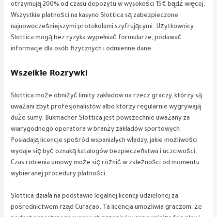
otrzymują 200% od czasu depozytu w wysokości 15€ bądź więcej.
Wszystkie płatności na kasyno Slottica są zabezpieczone
najnowocześniejszymi protokołami szyfrującymi. Użytkownicy
Slottica mogą bez ryzyka wypełniać formularze, podawać
informacje dla osób fizycznych i odmienne dane.
Wszelkie Rozrywki
Slottica może obniżyć limity zakładów na rzecz graczy, którzy są
uważani zbyt profesjonalistów albo którzy regularnie wygrywają
duże sumy. Bukmacher Slottica jest powszechnie uważany za
wiarygodnego operatora w branży zakładów sportowych.
Posiadają licencje spośród wspaniałych władzy, jakie możliwości
wydaje się być oznaką katalogów bezpieczeństwa i uczciwości.
Czas robienia umowy może się różnić w zależności od momentu
wybieranej procedury płatności.
Slottica działa na podstawie legalnej licencji udzielonej za
pośrednictwem rząd Curaçao. Ta licencja umożliwia graczom, że