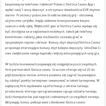
kasynowej na telefonie i tablecie! Pobierz Slottica Casino App i
wpłać swój 1-wszy depozyt, a otrzymasz dwadzieścia EUR zbytnio
darmo. Przeznacz poboczne środki na dalszą grę – obstawiaj
użytecznie i prędko, mając ulubione licencjonowane kasyno
zawsze u dołu ręką. Większość gier w Slottica Casino wydaje się
być dostępna na urządzeniach mobilnych, takich jak telefony
komórkowe i tablety, jakie możliwości zezwala grać w
opcjonalnym rejonie i okresie. Bonusy zbyt depozytSlottica Casino
proponuje interesujące bonusy zbyt kolejne depozyty. Umożliwi Ci
owo zwiększenie swego kapitału i więcej emocjonujących sesji gry.
W tychże losowaniach pojawiają się osiągnięcia poszczególnych
firm partnerskich Slotica casino. Graczom oferuje się od 20 do
pięćdziesięciu slotów, w które powinno się zagrać na pieniądze,
by zdobyć punkty turniejowe i awansować w tabeli turniejowej. W
najlepszej firm wydawane są informacje o okresie turnieju,
producencie, którego oprogramowanie rajcuje udział w turnieju,
ilości komputerów, puli nagród i odmiennych szczegółach turnieju.
Aktywując bonus, pełnoprawni członkowie Slotica casino