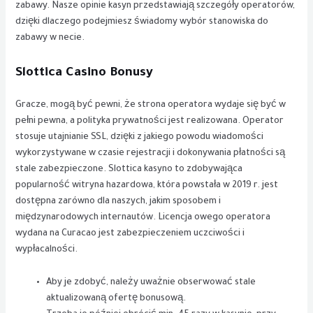
zabawy. Nasze opinie kasyn przedstawiają szczegóły operatorów,
dzięki dlaczego podejmiesz świadomy wybór stanowiska do
zabawy w necie.
Slottica Casino Bonusy
Gracze, mogą być pewni, że strona operatora wydaje się być w
pełni pewna, a polityka prywatności jest realizowana. Operator
stosuje utajnianie SSL, dzięki z jakiego powodu wiadomości
wykorzystywane w czasie rejestracji i dokonywania płatności są
stale zabezpieczone. Slottica kasyno to zdobywająca
popularność witryna hazardowa, która powstała w 2019 r. jest
dostępna zarówno dla naszych, jakim sposobem i
międzynarodowych internautów. Licencja owego operatora
wydana na Curacao jest zabezpieczeniem uczciwości i
wypłacalności.
Aby je zdobyć, należy uważnie obserwować stale
aktualizowaną ofertę bonusową.