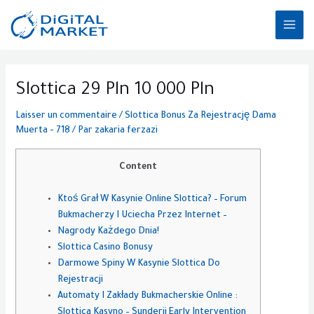
Aller
MAI
au
ME
contenu
Post
navigation
Slottica 29 Pln 10 000 Pln
Laisser un commentaire
/
Slottica Bonus Za Rejestrację Dama
Muerta - 718
/ Par
zakaria ferzazi
Content
Ktoś Grał W Kasynie Online Slottica? – Forum
Bukmacherzy I Uciecha Przez Internet –
Nagrody Każdego Dnia!
Slottica Casino Bonusy
Darmowe Spiny W Kasynie Slottica Do
Rejestracji
Automaty I Zakłady Bukmacherskie Online :
Slottica Kasyno – Sunderji Early Intervention