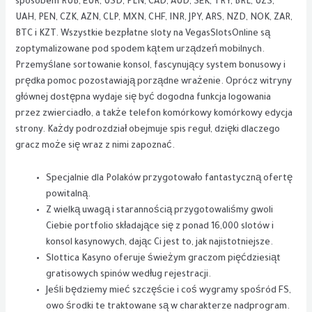
sposobem RUB, EUR, USD, PLN, CAD, AUD, SEK, TRY, BRL, UZS,
UAH, PEN, CZK, AZN, CLP, MXN, CHF, INR, JPY, ARS, NZD, NOK, ZAR,
BTC i KZT. Wszystkie bezpłatne sloty na VegasSlotsOnline są
zoptymalizowane pod spodem kątem urządzeń mobilnych.
Przemyślane sortowanie konsol, fascynujący system bonusowy i
prędka pomoc pozostawiają porządne wrażenie. Oprócz witryny
głównej dostępna wydaje się być dogodna funkcja logowania
przez zwierciadło, a także telefon komórkowy komórkowy edycja
strony. Każdy podrozdział obejmuje spis reguł, dzięki dlaczego
gracz może się wraz z nimi zapoznać.
Specjalnie dla Polaków przygotowało fantastyczną ofertę
powitalną.
Z wielką uwagą i starannością przygotowaliśmy gwoli
Ciebie portfolio składające się z ponad 16,000 slotów i
konsol kasynowych, dając Ci jest to, jak najistotniejsze.
Slottica Kasyno oferuje świeżym graczom pięćdziesiąt
gratisowych spinów według rejestracji.
Jeśli będziemy mieć szczęście i coś wygramy spośród FS,
owo środki te traktowane są w charakterze nadprogram.