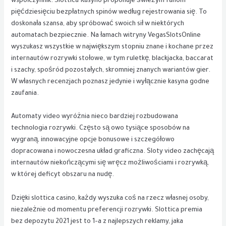
współczynnik. Slottica Kasyno proponuje świeżym fanom
pięćdziesięciu bezpłatnych spinów według rejestrowania się. To
doskonała szansa, aby spróbować swoich sił w niektórych
automatach bezpiecznie. Na łamach witryny VegasSlotsOnline
wyszukasz wszystkie w największym stopniu znane i kochane przez
internautów rozrywki stołowe, w tym ruletkę, blackjacka, baccarat
i szachy, spośród pozostałych, skromniej znanych wariantów gier.
W własnych recenzjach poznasz jedynie i wyłącznie kasyna godne
zaufania.
Automaty video wyróżnia nieco bardziej rozbudowana
technologia rozrywki. Często są owo tysiące sposobów na
wygraną, innowacyjne opcje bonusowe i szczegółowo
dopracowana i nowoczesna układ graficzna. Sloty video zachęcają
internautów niekończącymi się wręcz możliwościami i rozrywką,
w której deficyt obszaru na nudę.
Dzięki slottica casino, każdy wyszuka coś na rzecz własnej osoby,
niezależnie od momentu preferencji rozrywki. Slottica premia
bez depozytu 2021 jest to 1-a z najlepszych reklamy, jaka