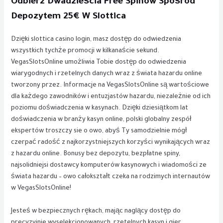
Odbierz Dwadzieścia Free Spinów Spośród
Depozytem 25€ W Slottica
Dzięki slottica casino login, masz dostęp do odwiedzenia
wszystkich tychże promocji w kilkanaście sekund.
VegasSlotsOnline umożliwia Tobie dostęp do odwiedzenia
wiarygodnych i rzetelnych danych wraz z świata hazardu online
tworzony przez. Informacje na VegasSlotsOnline są wartościowe
dla każdego zawodników i entuzjastów hazardu, niezależnie od ich
poziomu doświadczenia w kasynach. Dzięki dziesiątkom lat
doświadczenia w branży kasyn online, polski globalny zespół
ekspertów troszczy sie o owo, abyś Ty samodzielnie mógł
czerpać radość z najkorzystniejszych korzyści wynikających wraz
z hazardu online. Bonusy bez depozytu, bezpłatne spiny,
najsolidniejsi dostawcy komputerów kasynowych i wiadomości ze
świata hazardu – owo całokształt czeka na rodzimych internautów
w VegasSlotsOnline!
Jesteś w bezpiecznych rękach, mając naglący dostęp do