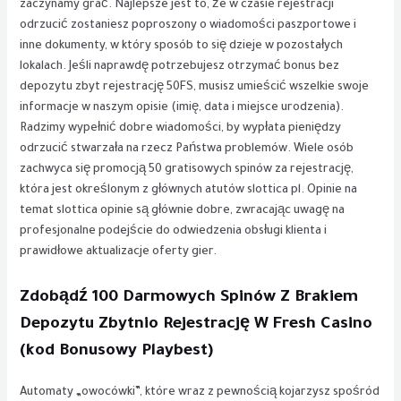
zaczynamy grać. Najlepsze jest to, że w czasie rejestracji
odrzucić zostaniesz poproszony o wiadomości paszportowe i
inne dokumenty, w który sposób to się dzieje w pozostałych
lokalach. Jeśli naprawdę potrzebujesz otrzymać bonus bez
depozytu zbyt rejestrację 50FS, musisz umieścić wszelkie swoje
informacje w naszym opisie (imię, data i miejsce urodzenia).
Radzimy wypełnić dobre wiadomości, by wypłata pieniędzy
odrzucić stwarzała na rzecz Państwa problemów. Wiele osób
zachwyca się promocją 50 gratisowych spinów za rejestrację,
która jest określonym z głównych atutów slottica pl. Opinie na
temat slottica opinie są głównie dobre, zwracając uwagę na
profesjonalne podejście do odwiedzenia obsługi klienta i
prawidłowe aktualizacje oferty gier.
Zdobądź 100 Darmowych Spinów Z Brakiem
Depozytu Zbytnio Rejestrację W Fresh Casino
(kod Bonusowy Playbest)
Automaty „owocówki”, które wraz z pewnością kojarzysz spośród