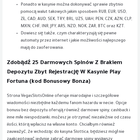
Ponadto w kasynie można dokonywać sprawie zbytnio
pomocą walut takowych jakim sposobem RUB, EUR, USD,
ZŁ, CAD, AUD, SEK, TRY, BRL, UZS, UAH, PEN, CZK, AZN, CLP,
MXN, CHF, INR, JPY, ARS, NZD, NOK, ZAR, BTC oraz KZT.
Dowiesz się także, czym charakteryzują się pewne
automaty przez internet i jakie możliwości najlepszego
mają do zaoferowania.
Zdobądź 25 Darmowych Spinów Z Brakiem
Depozytu Zbyt Rejestrację W Kasynie Play
Fortuna (kod Bonusowy Bonza)
Strona VegasSlotsOnline oferuje miarodajne i szczegółowe
wiadomości niezbędne każdemu fanom hazardu w necie. Opcje
bonusu bez depozytu oferują również darmowe spiny, cashback i
inne miłe niespodzianki, możesz je otrzymać niezależnie od czasu
ilości, którą wpłacisz na własne konto. Chciałbym również
zauważyć, że wchodząc do kasyna Slottica, będziesz mógł nie
zaakceptować jedynie zabrać darmowe spiny wyjąwszy