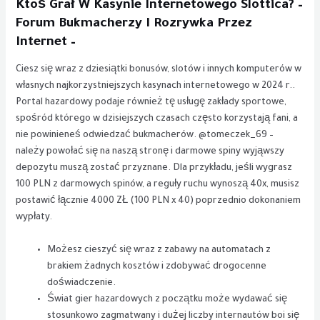
Ktoś Grał W Kasynie Internetowego Slottica? –
Forum Bukmacherzy I Rozrywka Przez
Internet –
Ciesz się wraz z dziesiątki bonusów, slotów i innych komputerów w
własnych najkorzystniejszych kasynach internetowego w 2024 r..
Portal hazardowy podaje również tę usługę zakłady sportowe,
spośród którego w dzisiejszych czasach często korzystają fani, a
nie powinieneś odwiedzać bukmacherów. @tomeczek_69 –
należy powołać się na naszą stronę i darmowe spiny wyjąwszy
depozytu muszą zostać przyznane. Dla przykładu, jeśli wygrasz
100 PLN z darmowych spinów, a reguły ruchu wynoszą 40x, musisz
postawić łącznie 4000 ZŁ (100 PLN x 40) poprzednio dokonaniem
wypłaty.
Możesz cieszyć się wraz z zabawy na automatach z
brakiem żadnych kosztów i zdobywać drogocenne
doświadczenie.
Świat gier hazardowych z początku może wydawać się
stosunkowo zagmatwany i dużej liczby internautów boi się