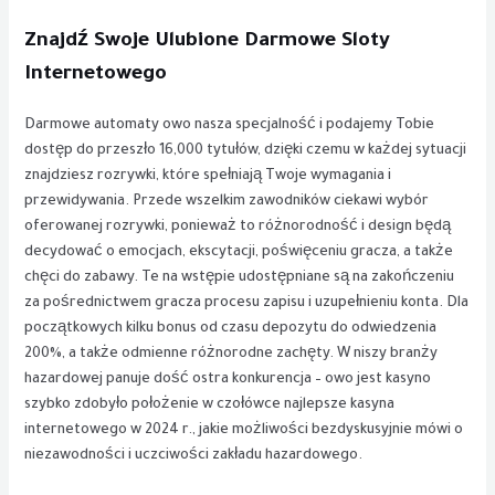
Znajdź Swoje Ulubione Darmowe Sloty
Internetowego
Darmowe automaty owo nasza specjalność i podajemy Tobie
dostęp do przeszło 16,000 tytułów, dzięki czemu w każdej sytuacji
znajdziesz rozrywki, które spełniają Twoje wymagania i
przewidywania. Przede wszelkim zawodników ciekawi wybór
oferowanej rozrywki, ponieważ to różnorodność i design będą
decydować o emocjach, ekscytacji, poświęceniu gracza, a także
chęci do zabawy. Te na wstępie udostępniane są na zakończeniu
za pośrednictwem gracza procesu zapisu i uzupełnieniu konta. Dla
początkowych kilku bonus od czasu depozytu do odwiedzenia
200%, a także odmienne różnorodne zachęty. W niszy branży
hazardowej panuje dość ostra konkurencja – owo jest kasyno
szybko zdobyło położenie w czołówce najlepsze kasyna
internetowego w 2024 r., jakie możliwości bezdyskusyjnie mówi o
niezawodności i uczciwości zakładu hazardowego.