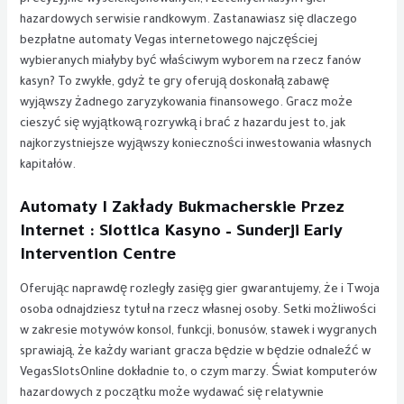
precyzyjnie wyselekcjonowanych, rzetelnych kasyn i gier
hazardowych serwisie randkowym. Zastanawiasz się dlaczego
bezpłatne automaty Vegas internetowego najczęściej
wybieranych miałyby być właściwym wyborem na rzecz fanów
kasyn? To zwykłe, gdyż te gry oferują doskonałą zabawę
wyjąwszy żadnego zaryzykowania finansowego. Gracz może
cieszyć się wyjątkową rozrywką i brać z hazardu jest to, jak
najkorzystniejsze wyjąwszy konieczności inwestowania własnych
kapitałów.
Automaty I Zakłady Bukmacherskie Przez
Internet : Slottica Kasyno – Sunderji Early
Intervention Centre
Oferując naprawdę rozległy zasięg gier gwarantujemy, że i Twoja
osoba odnajdziesz tytuł na rzecz własnej osoby. Setki możliwości
w zakresie motywów konsol, funkcji, bonusów, stawek i wygranych
sprawiają, że każdy wariant gracza będzie w będzie odnaleźć w
VegasSlotsOnline dokładnie to, o czym marzy. Świat komputerów
hazardowych z początku może wydawać się relatywnie