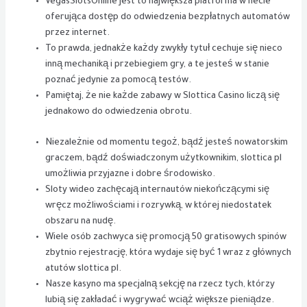
VegasSlotsOnline jest to największa platforma w necie
oferująca dostęp do odwiedzenia bezpłatnych automatów
przez internet.
To prawda, jednakże każdy zwykły tytuł cechuje się nieco
inną mechaniką i przebiegiem gry, a te jesteś w stanie
poznać jedynie za pomocą testów.
Pamiętaj, że nie każde zabawy w Slottica Casino liczą się
jednakowo do odwiedzenia obrotu.
Niezależnie od momentu tegoż, bądź jesteś nowatorskim
graczem, bądź doświadczonym użytkownikim, slottica pl
umożliwia przyjazne i dobre środowisko.
Sloty wideo zachęcają internautów niekończącymi się
wręcz możliwościami i rozrywką, w której niedostatek
obszaru na nudę.
Wiele osób zachwyca się promocją 50 gratisowych spinów
zbytnio rejestrację, która wydaje się być 1 wraz z głównych
atutów slottica pl.
Nasze kasyno ma specjalną sekcję na rzecz tych, którzy
lubią się zakładać i wygrywać wciąż większe pieniądze.