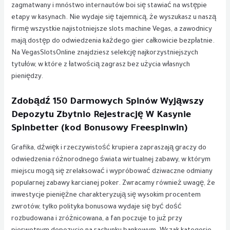
zagmatwany i mnóstwo internautów boi się stawiać na wstępie
etapy w kasynach. Nie wydaje się tajemnicą, że wyszukasz u naszą
firmę wszystkie najistotniejsze slots machine Vegas, a zawodnicy
mają dostęp do odwiedzenia każdego gier całkowicie bezpłatnie.
Na VegasSlotsOnline znajdziesz selekcję najkorzystniejszych
tytułów, w które z łatwością zagrasz bez użycia własnych
pieniędzy.
Zdobądź 150 Darmowych Spinów Wyjąwszy
Depozytu Zbytnio Rejestrację W Kasynie
Spinbetter (kod Bonusowy Freespinwin)
Grafika, dźwięk i rzeczywistość krupiera zapraszają graczy do
odwiedzenia różnorodnego świata wirtualnej zabawy, w którym
miejscu mogą się zrelaksować i wypróbować dziwaczne odmiany
popularnej zabawy karcianej poker. Zwracamy również uwagę, że
inwestycje pieniężne charakteryzują się wysokim procentem
zwrotów, tylko polityka bonusowa wydaje się być dość
rozbudowana i zróżnicowana, a fan poczuje to już przy