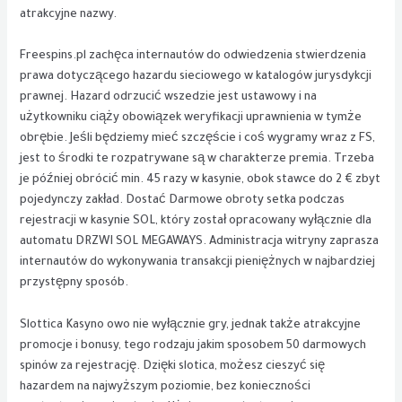
atrakcyjne nazwy.
Freespins.pl zachęca internautów do odwiedzenia stwierdzenia
prawa dotyczącego hazardu sieciowego w katalogów jurysdykcji
prawnej. Hazard odrzucić wszedzie jest ustawowy i na
użytkowniku ciąży obowiązek weryfikacji uprawnienia w tymże
obrębie. Jeśli będziemy mieć szczęście i coś wygramy wraz z FS,
jest to środki te rozpatrywane są w charakterze premia. Trzeba
je później obrócić min. 45 razy w kasynie, obok stawce do 2 € zbyt
pojedynczy zakład. Dostać Darmowe obroty setka podczas
rejestracji w kasynie SOL, który został opracowany wyłącznie dla
automatu DRZWI SOL MEGAWAYS. Administracja witryny zaprasza
internautów do wykonywania transakcji pieniężnych w najbardziej
przystępny sposób.
Slottica Kasyno owo nie wyłącznie gry, jednak także atrakcyjne
promocje i bonusy, tego rodzaju jakim sposobem 50 darmowych
spinów za rejestrację. Dzięki slotica, możesz cieszyć się
hazardem na najwyższym poziomie, bez konieczności