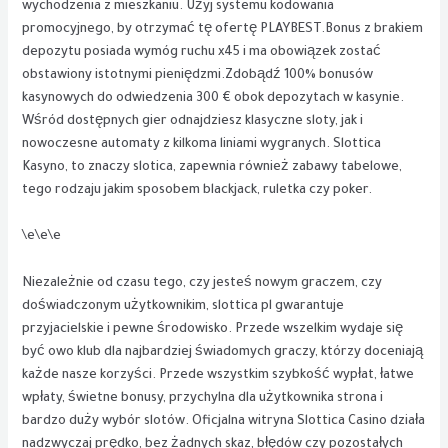
wychodzenia z mieszkaniu. Użyj systemu kodowania
promocyjnego, by otrzymać tę ofertę PLAYBEST.Bonus z brakiem
depozytu posiada wymóg ruchu x45 i ma obowiązek zostać
obstawiony istotnymi pieniędzmi.Zdobądź 100% bonusów
kasynowych do odwiedzenia 300 € obok depozytach w kasynie.
Wśród dostępnych gier odnajdziesz klasyczne sloty, jak i
nowoczesne automaty z kilkoma liniami wygranych. Slottica
Kasyno, to znaczy slotica, zapewnia również zabawy tabelowe,
tego rodzaju jakim sposobem blackjack, ruletka czy poker.
\e\e\e
Niezależnie od czasu tego, czy jesteś nowym graczem, czy
doświadczonym użytkownikim, slottica pl gwarantuje
przyjacielskie i pewne środowisko. Przede wszelkim wydaje się
być owo klub dla najbardziej świadomych graczy, którzy doceniają
każde nasze korzyści. Przede wszystkim szybkość wypłat, łatwe
wpłaty, świetne bonusy, przychylna dla użytkownika strona i
bardzo duży wybór slotów. Oficjalna witryna Slottica Casino działa
nadzwyczaj prędko, bez żadnych skaz, błędów czy pozostałych