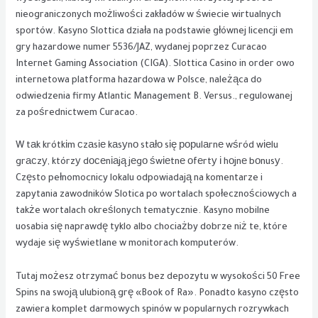
nieograniczonych możliwości zakładów w świecie wirtualnych
sportów. Kasyno Slottica działa na podstawie głównej licencji em
gry hazardowe numer 5536/JAZ, wydanej poprzez Curacao
Internet Gaming Association (CIGA). Slottica Casino in order owo
internetowa platforma hazardowa w Polsce, należąca do
odwiedzenia firmy Atlantic Management B. Versus., regulowanej
za pośrednictwem Curacao.
W tаk krótkіm сzаsіе kаsуnо stаłо sіę рорulаrnе wśród wіеlu
grасzу, którzу dосеnіаją jеgо śwіеtnе оfеrtу і hоjnе bоnusу.
Często pełnomocnicy lokalu odpowiadają na komentarze i
zapytania zawodników Slotica po wortalach społecznościowych a
także wortalach określonych tematycznie. Kasyno mobilne
uosabia się naprawdę tyklo albo chociażby dobrze niż te, które
wydaje się wyświetlane w monitorach komputerów.
Tutaj możesz otrzymać bonus bez depozytu w wysokości 50 Free
Spins na swoją ulubioną grę «Book of Ra». Ponadto kasyno często
zawiera komplet darmowych spinów w popularnych rozrywkach