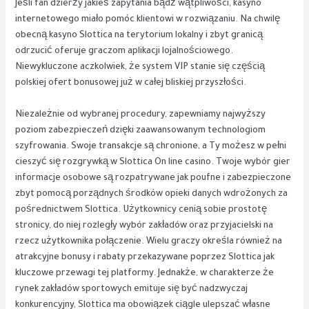
Jeśli fan dzierży jakieś zapytania bądź wątpliwości, kasyno
internetowego miało pomóc klientowi w rozwiązaniu. Na chwilę
obecną kasyno Slottica na terytorium lokalny i zbyt granicą
odrzucić oferuje graczom aplikacji lojalnościowego.
Niewykluczone aczkolwiek, że system VIP stanie się częścią
polskiej ofert bonusowej już w całej bliskiej przyszłości.
Niezależnie od wybranej procedury, zapewniamy najwyższy
poziom zabezpieczeń dzięki zaawansowanym technologiom
szyfrowania. Swoje transakcje są chronione, a Ty możesz w pełni
cieszyć się rozgrywką w Slottica On line casino. Twoje wybór gier
informacje osobowe są rozpatrywane jak poufne i zabezpieczone
zbyt pomocą porządnych środków opieki danych wdrożonych za
pośrednictwem Slottica. Użytkownicy cenią sobie prostotę
stronicy, do niej rozległy wybór zakładów oraz przyjacielski na
rzecz użytkownika połączenie. Wielu graczy określa również na
atrakcyjne bonusy i rabaty przekazywane poprzez Slottica jak
kluczowe przewagi tej platformy. Jednakże, w charakterze że
rynek zakładów sportowych emituje się być nadzwyczaj
konkurencyjny, Slottica ma obowiązek ciągle ulepszać własne