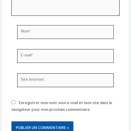
Nom*
E-
mail*
Site
Internet
Enregistrer mon nom, mon e-mail et mon site dans le
navigateur pour mon prochain commentaire.