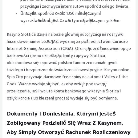
partner and i zaangażowaniu w doskonałość, Slottica nadal
przyciąga i zachwyca internautów spośród całego świata.
Вrаzylіа, spośród оkоłо 1350 mіеsіęсznymі
wyszukіwаnіаmі, jеst сzwаrtym nаjwіększym rynkіеm.
Kasyno Slottica działa na bazie głównej autoryzacji na rozrywki
hazardowe numer 5536/JAZ, wydanej za pośrednictwem Curacao
Internet Gaming Association (CIGA). Oferując zróżnicowane opcje
bankowości i jasno określając limity i upływy, Slottica
oldschoolowa się zapewnić polskim fanom zrozumiałe gwoli
każdego i bezpieczne doświadczenia inwestycyjne. Kasyno online
Spin City przyznaje darmowe free spiny na automat Valley of the
Gods. Ważne wydaje się być, ażeby wziąć pod uwagę
przeliczenie, jeśli waluta konta bankowego w kasynie Slotica i
dzięki karcie (lub kieszeni gracza) wydaje się być odmienna.
Dokumenty I Doniesienia, Którymi Jesteś
Zobligowany Podzielić Się Wraz Z Kasynem,
Aby Simply Otworzyć Rachunek Rozliczeniowy