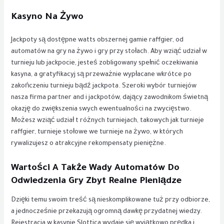
Kasyno Na Żywo
Jackpoty są dostępne watts obszernej gamie raffgier, od
automatów na gry na żywo i gry przy stołach. Aby wziąć udział w
turnieju lub jackpocie, jesteś zobligowany spełnić oczekiwania
kasyna, a gratyfikacyj są przeważnie wypłacane wkrótce po
zakończeniu turnieju bądź jackpota. Szeroki wybór turniejów
nasza firma partner and i jackpotów, dający zawodnikom świetną
okazję do zwiększenia swych ewentualności na zwycięstwo.
Możesz wziąć udział t różnych turniejach, takowych jak turnieje
raffgier, turnieje stołowe we turnieje na żywo, w których
rywalizujesz o atrakcyjne rekompensaty pieniężne.
Wartości A Także Wady Automatów Do
Odwiedzenia Gry Zbyt Realne Pieniądze
Dzięki temu swoim treść są nieskomplikowane tuż przy odbiorze,
a jednocześnie przekazują ogromną dawkę przydatnej wiedzy.
Rejestracja w kasynie Slottica wydaje się wyjątkowo prędka i