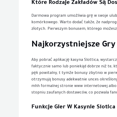
Które Rodzaje Zakładów Są Dos
Darmowa program umożliwia grę w swoje ulubio
komórkowego. Warto dodać także, że nadprogr
złotych. Pierwszym bonusem, którego możesz u
Najkorzystniejsze Gry 
Aby pobrać aplikację kasyna Slottica, wystarcz
faktycznie samo lub poniekąd dobrze niż te, 
pęk powitalny, t tymże bonusy zbytnio w pier
otrzymują bonusy adekwatnie unces określony
mhh formalnej stronie www internetowej albo
stopniu zaufanych dostawców, co pozwala fan
Funkcje Gier W Kasynie Slotica