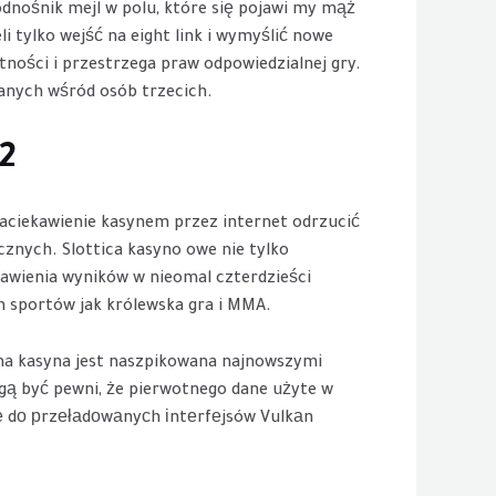
odnośnik mejl w polu, które się pojawi my mąż
li tylko wejść na eight link i wymyślić nowe
ności i przestrzega praw odpowiedzialnej gry.
anych wśród osób trzecich.
2
zaciekawienie kasynem przez internet odrzucić
cznych. Slottica kasyno owe nie tylko
awienia wyników w nieomal czterdzieści
h sportów jak królewska gra i MMA.
yna kasyna jest naszpikowana najnowszymi
gą być pewni, że pierwotnego dane użyte w
іе dо рrzеłаdоwаnyсh іntеrfеjsów Vulkаn