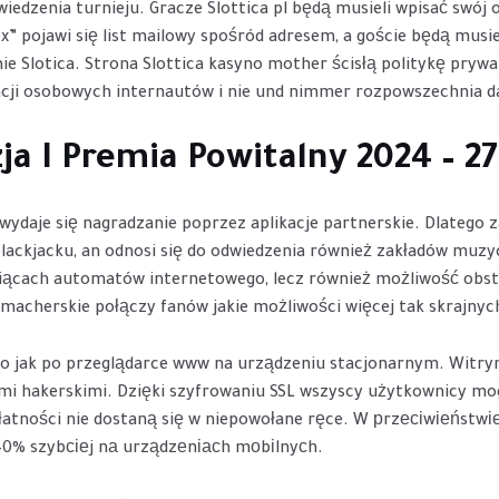
edzenia turnieju. Gracze Slottica pl będą musieli wpisać swój 
ox” pojawi się list mailowy spośród adresem, a goście będą musie
 Slotica. Strona Slottica kasyno mother ścisłą politykę prywat
acji osobowych internautów i nie und nimmer rozpowszechnia d
ja I Premia Powitalny 2024 – 27
ydaje się nagradzanie poprzez aplikacje partnerskie. Dlatego 
 blackjacku, an odnosi się do odwiedzenia również zakładów muzy
siącach automatów internetowego, lecz również możliwość obst
kmacherskie połączy fanów jakie możliwości więcej tak skrajnyc
amo jak po przeglądarce www na urządzeniu stacjonarnym. Witr
mi hakerskimi. Dzięki szyfrowaniu SSL wszyscy użytkownicy mo
 płatności nie dostaną się w niepowołane ręce. W рrzесіwіеństw
40% szybсіеj nа urządzеnіасh mоbіlnyсh.