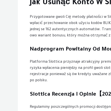
Jak Usunąć Konto W Sl
Przygotowane gwoli Cię metody płatności w Sl
wpłacić przechowanie obok użyciu kodów BLIK,
jednej se 162 autentycznych automatów. Transm
owo wariant bonusu, który można otrzymać z
Nadprogram Powitalny Od Mo
Platforma Slottica przyznaje atrakcyjny prem
ryzyka wpłacenia pieniędzy na profil gwoli slo
rejestracje ponieważ są ów kredyty uważane z
po polsku.
Slottica Recenzja I Opinie【2
Regulaminy poszczególnych promocji dostępne