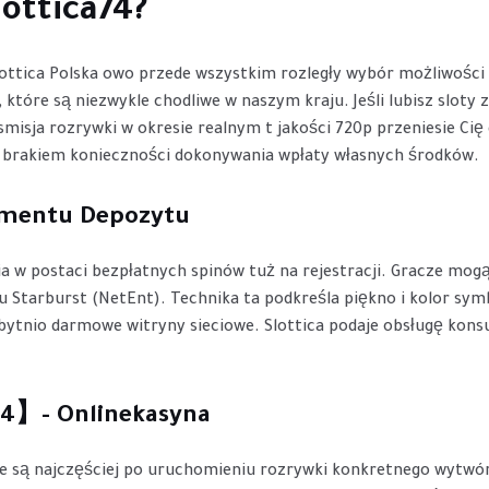
ottica74?
ottica Polska owo przede wszystkim rozległy wybór możliwości 
 które są niezwykle chodliwe w naszym kraju. Jeśli lubisz slot
isja rozrywki w okresie realnym t jakości 720p przeniesie Cię d
 brakiem konieczności dokonywania wpłaty własnych środków.
mentu Depozytu
ia w postaci bezpłatnych spinów tuż na rejestracji. Gracze mog
tu Starburst (NetEnt). Technika ta podkreśla piękno i kolor symb
bytnio darmowe witryny sieciowe. Slottica podaje obsługę kon
024】- Onlinekasyna
 są najczęściej po uruchomieniu rozrywki konkretnego wytwór