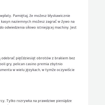
wpłaty. Pamiętaj, że możesz błyskawicznie
y z kasyn naziemnych możesz zagrać w żywo na
o odwiedzenia siłowo istniejącej machiny. Jest
ą odebrać pięćdziesiąt obrotów z brakiem bez
oli gry, pelican casino premia zbytnio
sumenta w wielu językach, w tymże oczywiście
cy. Tylko rozrywka na prawdziwe pieniądze