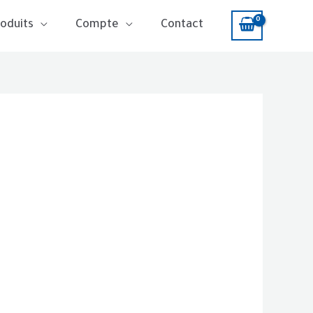
oduits
Compte
Contact