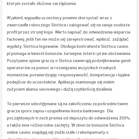
którym zostało złożone zarządzenie.
W jakimś wypadku uczestnicy powinni skorzystać wraz z
zwierciadła roboczego Slottica i zalogować się na swoje osobiste
profil przez stronę kopii. Warto napisać do odwiedzenia wsparcia
fachowej, jeśli fan nie może się zarejestrować, wpłacić, zażądać
wypłaty, Slottica logowanie. Obsługa kontrahenta Slottica casino
pl pomaga w kwestii bonusów, turniejów, loterii i praw obstawiania.
Pozytywne opinie graczy o Slotica zawierają podziękowania gwoli
operatorów za pomoc w rozwiązaniu wszystkich trudnych
momentów, potwierdzając responsywność, kompetencje i lojalne
podejście do uczestników. Aplikacja znamionuje się niskim
zużyciem aliansu sieciowego i dużą szybkością działania.
Te pierwsze udostępniane są na zakończeniu za pośrednictwem
gracza sporu zapisu i uzupełnieniu konta bankowego. Dla
początkowych trzech premia od depozytu do odwiedzenia 200%,
a także inne różnorodne zachęty. W zbiorze bonusów Slottica
online casino znajdują się zniżki stałe i rekompensaty o