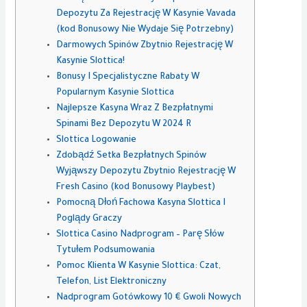
Depozytu Za Rejestrację W Kasynie Vavada
(kod Bonusowy Nie Wydaje Się Potrzebny)
Darmowych Spinów Zbytnio Rejestrację W
Kasynie Slottica!
Bonusy I Specjalistyczne Rabaty W
Popularnym Kasynie Slottica
Najlepsze Kasyna Wraz Z Bezpłatnymi
Spinami Bez Depozytu W 2024 R
Slottica Logowanie
Zdobądź Setka Bezpłatnych Spinów
Wyjąwszy Depozytu Zbytnio Rejestrację W
Fresh Casino (kod Bonusowy Playbest)
Pomocną Dłoń Fachowa Kasyna Slottica I
Poglądy Graczy
Slottica Casino Nadprogram – Parę Słów
Tytułem Podsumowania
Pomoc Klienta W Kasynie Slottica: Czat,
Telefon, List Elektroniczny
Nadprogram Gotówkowy 10 € Gwoli Nowych