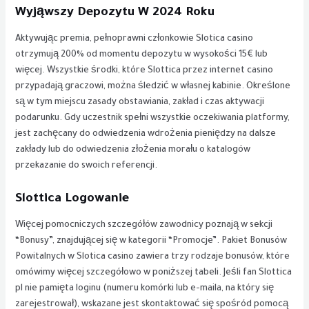
Wyjąwszy Depozytu W 2024 Roku
Aktywując premia, pełnoprawni członkowie Slotica casino
otrzymują 200% od momentu depozytu w wysokości 15€ lub
więcej. Wszystkie środki, które Slottica przez internet casino
przypadają graczowi, można śledzić w własnej kabinie. Określone
są w tym miejscu zasady obstawiania, zakład i czas aktywacji
podarunku. Gdy uczestnik spełni wszystkie oczekiwania platformy,
jest zachęcany do odwiedzenia wdrożenia pieniędzy na dalsze
zakłady lub do odwiedzenia złożenia morału o katalogów
przekazanie do swoich referencji.
Slottica Logowanie
Więcej pomocniczych szczegółów zawodnicy poznają w sekcji
“Bonusy”, znajdującej się w kategorii “Promocje”. Pakiet Bonusów
Powitalnych w Slotica casino zawiera trzy rodzaje bonusów, które
omówimy więcej szczegółowo w poniższej tabeli. Jeśli fan Slottica
pl nie pamięta loginu (numeru komórki lub e-maila, na który się
zarejestrował), wskazane jest skontaktować się spośród pomocą