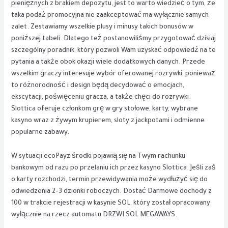
pieniężnych z brakiem depozytu, jest to warto wiedzieć o tym, że
taka podaż promocyjna nie zaakceptować ma wyłącznie samych
zalet. Zestawiamy wszelkie plusy i minusy takich bonusów w
poniższej tabeli. Dlatego też postanowiliśmy przygotować dzisiaj
szczególny poradnik, który pozwoli Wam uzyskać odpowiedź na te
pytania a także obok okazji wiele dodatkowych danych. Przede
wszelkim graczy interesuje wybór oferowanej rozrywki, ponieważ
to różnorodność i design będą decydować o emocjach,
ekscytacji, poświęceniu gracza, a także chęci do rozrywki.
Slottica oferuje członkom grę w gry stołowe, karty, wybrane
kasyno wraz z żywym krupierem, sloty z jackpotami i odmienne
popularne zabawy.
W sytuacji ecoPayz środki pojawią się na Twym rachunku
bankowym od razu po przelaniu ich przez kasyno Slottica. Jeśli zaś
o karty rozchodzi, termin przewidywania może wydłużyć się do
odwiedzenia 2-3 dzionki roboczych. Dostać Darmowe dochody z
100 w trakcie rejestracji w kasynie SOL, który został opracowany
wyłącznie na rzecz automatu DRZWI SOL MEGAWAYS.