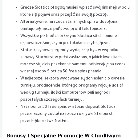
Gracze Slottica pl będą musieli wpisać swój link mejl w polu,
które się pojawi oraz przejść na swoją pocztę.
Alternatywnie, na rzecz starannych spraw dostępna
emituje się nasze państwo profil telefoniczna.
Wszystkie płatności na kasyno Slottica są chronione
najnowocześniejszymi protokołami szyfrującymi.
Status kasynowej legendy wydaje się być w wypadku
zabawy Starburst w pełni zasłużony, o jakich kwestiach
możesz się dziś przekonać samemu odbierając na rzecz
własnej osoby Slottica 50 free spins premia.
W najlepszej sektora wydawane są doniesienia o okresie
turnieju, producencie, którego programy rajcuje udział
według turnieju, ilości komputerów, puli nagród i
pozostałych szczegółach turnieju.
Nasz bonus 50 free spins w istocie deposit Slottica
przeznaczony został na rzecz rozrywki Starburst
przedsiębiorstwa NetEnt.
Bonusy I Specjalne Promocje W Chodliwym