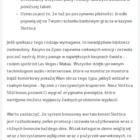
Zestawiamy wszystkie plusy i minusy takowych bonusów w
poniższej tabeli.
Oznacza jest to, że tuż po poczynieniu płatności, środki
pojawią się na Twoim rachunku bankowym gracza w kasynie
Slottica.
Jeśli spełniasz tego rodzaju wymagania, to niewątpliwie będziesz
zadowolony. Kasyno na żywo zapewnia ciekawych emocji i zezwala
poczuć nastrój, który panuje w największych kasynach świata –
rodem spośród Las Vegas i Makau. Wszystko dzięki sprawnym
technologiom audio i internetowe, które na monitorze monitora
bądź komórkowy pokażą Wam obraz tego typu, jakbyś widział w
realnym kasynie – łącznie z rzeczywistym krupierem. Nasz Slottica
50zl bonus pozwoli Ci wygrać oryginalne pieniądze, które
następnie możesz wyjąwszy żadnych problemów wypłacić.
Warto zaznaczyć, że system bonusowy wortalu konsol Slottica
jest rozbudowany, pełen promocji i zezwala na użytkowanie wraz z
różnych bonusów każdego dnia. Wszak kategorie demo wiążą się
wraz z korzystaniem wyłącznie wraz z pożyczek warunkowych, co