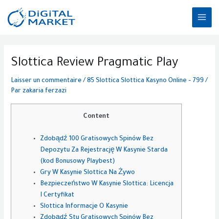
Aller
MAI
au
ME
contenu
Post
navigation
Slottica Review Pragmatic Play
Laisser un commentaire
/
85 Slottica Slottica Kasyno Online - 799
/
Par
zakaria ferzazi
Content
Zdobądź 100 Gratisowych Spinów Bez
Depozytu Za Rejestrację W Kasynie Starda
(kod Bonusowy Playbest)
Gry W Kasynie Slottica Na Żywo
Bezpieczeństwo W Kasynie Slottica: Licencja
I Certyfikat
Slottica Informacje O Kasynie
Zdobądź Stu Gratisowych Spinów Bez