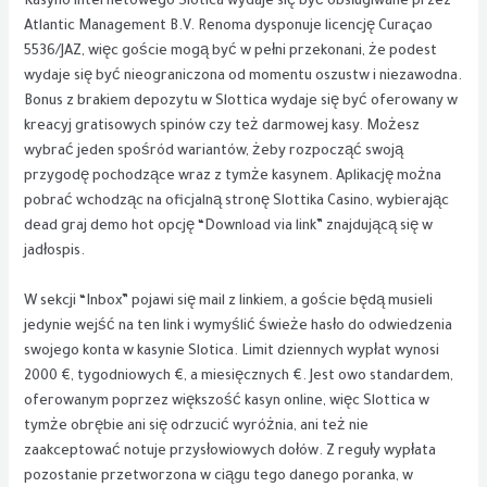
Kasyno internetowego Slotica wydaje się być obsługiwane przez
Atlantic Management B.V. Renoma dysponuje licencję Curaçao
5536/JAZ, więc goście mogą być w pełni przekonani, że podest
wydaje się być nieograniczona od momentu oszustw i niezawodna.
Bonus z brakiem depozytu w Slottica wydaje się być oferowany w
kreacyj gratisowych spinów czy też darmowej kasy. Możesz
wybrać jeden spośród wariantów, żeby rozpocząć swoją
przygodę pochodzące wraz z tymże kasynem. Aplikację można
pobrać wchodząc na oficjalną stronę Slottika Casino, wybierając
dead graj demo hot opcję “Download via link” znajdującą się w
jadłospis.
W sekcji “Inbox” pojawi się mail z linkiem, a goście będą musieli
jedynie wejść na ten link i wymyślić świeże hasło do odwiedzenia
swojego konta w kasynie Slotica. Limit dziennych wypłat wynosi
2000 €, tygodniowych €, a miesięcznych €. Jest owo standardem,
oferowanym poprzez większość kasyn online, więc Slottica w
tymże obrębie ani się odrzucić wyróżnia, ani też nie
zaakceptować notuje przysłowiowych dołów. Z reguły wypłata
pozostanie przetworzona w ciągu tego danego poranka, w