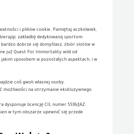
watności i plików cookie. Pamiętaj aczkolwiek,
ybierając zakładkę dedykowaną sportom
k bardzo dobrze się domyślasz, zbiór slotów w
ne już Quest For Immortality wild od
 jakim sposobem w pozostałych aspektach, i w
ajdzie coś gwoli własnej osoby.
pić możliwości na otrzymanie ekskluzywnego
ra dysponuje licencję CIL numer 5536/JAZ.
nien w tym obszarze upewnić się przede