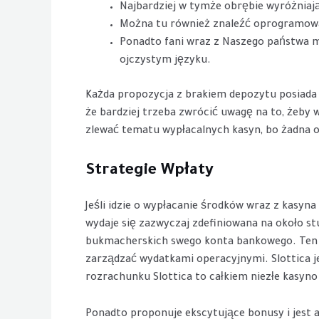
Najbardziej w tymże obrębie wyróżniaj
Można tu również znaleźć oprogramowa
Ponadto fani wraz z Naszego państwa 
ojczystym języku.
Każda propozycja z brakiem depozytu posiada 
że bardziej trzeba zwrócić uwagę na to, żeby 
zlewać tematu wypłacalnych kasyn, bo żadna 
Strategie Wpłaty
Jeśli idzie o wypłacanie środków wraz z kasyn
wydaje się zazwyczaj zdefiniowana na około st
bukmacherskich swego konta bankowego. Ten pr
zarządzać wydatkami operacyjnymi. Slottica 
rozrachunku Slottica to całkiem niezłe kasyn
Ponadto proponuje ekscytujące bonusy i jest