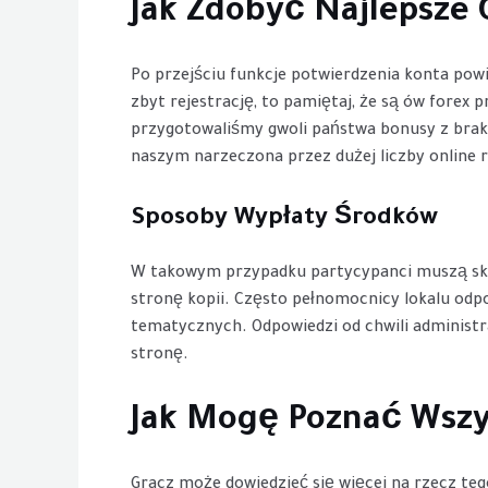
Jak Zdobyć Najlepsze
Po przejściu funkcje potwierdzenia konta powi
zbyt rejestrację, to pamiętaj, że są ów forex
przygotowaliśmy gwoli państwa bonusy z braki
naszym narzeczona przez dużej liczby online r
Sposoby Wypłaty Środków
W takowym przypadku partycypanci muszą skorz
stronę kopii. Często pełnomocnicy lokalu odp
tematycznych. Odpowiedzi od chwili administr
stronę.
Jak Mogę Poznać Wszys
Gracz może dowiedzieć się więcej na rzecz te