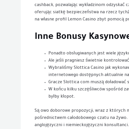
cashback, pozwalając wykładzinom odzyskać c
oferując siatkę bezpieczeństwa na rzecz tych
na własne profil Lemon Casino zbyt pomocą p
Inne Bonusy Kasynowe 
Ponadto obsługiwanych jest wiele język
Ale jeśli pragniesz świetnie kontrolowa
Wybraliśmy Slottica Casino jak wykona
internetowego dostępnych aktualnie na
Gracze Slottica com muszą doładować sw
W końcu kilku szczęśliwców spośród z
byłby kłopot.
Są owo doborowe propozycji, wraz z których m
pośrednictwem całodobowego czatu na żywo. Ko
anglojęzyczni i niemieckojęzyczni konsultanci