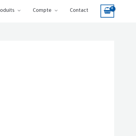
oduits
Compte
Contact