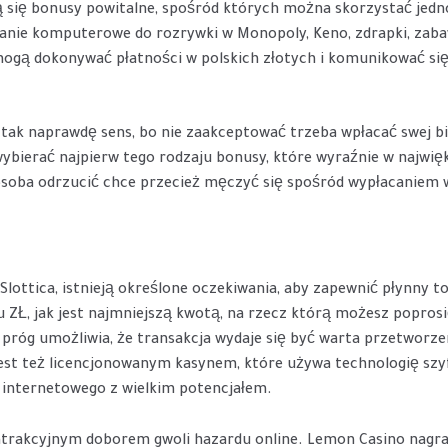
ą się bonusy powitalne, spośród których można skorzystać jedn
nie komputerowe do rozrywki w Monopoly, Keno, zdrapki, zaba
mogą dokonywać płatności w polskich złotych i komunikować s
tak naprawdę sens, bo nie zaakceptować trzeba wpłacać swej biu
wybierać najpierw tego rodzaju bonusy, które wyraźnie w najwięk
osoba odrzucić chce przecież męczyć się spośród wypłacaniem
a Slottica, istnieją określone oczekiwania, aby zapewnić płynny
u ZŁ, jak jest najmniejszą kwotą, na rzecz którą możesz poprosi
óg umożliwia, że transakcja wydaje się być warta przetworzen
jest też licencjonowanym kasynem, które używa technologię sz
o internetowego z wielkim potencjałem.
 atrakcyjnym doborem gwoli hazardu online. Lemon Casino nag