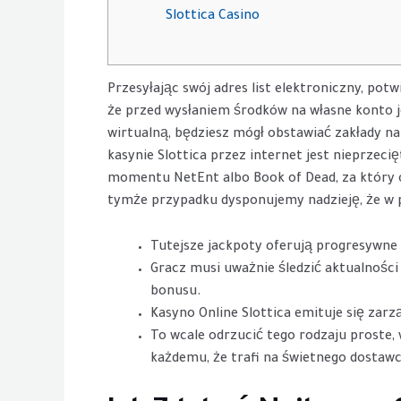
Slottica Casino
Przesyłając swój adres list elektroniczny, pot
że przed wysłaniem środków na własne konto 
wirtualną, będziesz mógł obstawiać zakłady na
kasynie Slottica przez internet jest nieprzec
momentu NetEnt albo Book of Dead, za który 
tymże przypadku dysponujemy nadzieję, że w p
Tutejsze jackpoty oferują progresywne il
Gracz musi uważnie śledzić aktualnośc
bonusu.
Kasyno Online Slottica emituje się zarz
To wcale odrzucić tego rodzaju proste
każdemu, że trafi na świetnego dostawc