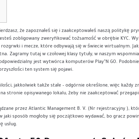
wierdzasz, że zapoznałeś się i zaakceptowałeś naszą politykę pry
jesteś zobligowany zweryfikować tożsamość w obrębie KYC. W
 rozgrwki i mecze, które odbywają się w świecie wirtualnym. Ja
iętna. Zagramy tutaj w czołowej klasy tytuły, w naszym wspomnia
odpowiedzialny jest wytwórca komputerów Play’N GO. Podobnie
rzyszłości ten system się pojawi.
ości, jakkolwiek także stałe – odgórnie określone, więc każdy zn
i na stronie opisywanego lokalu, żeby nie zaakceptować przega
ądzane przez Atlantic Management B. V. (Nr rejestracyjny ), któ
, w jaki sposób mogłoby się początkowo wydawać, bo gracz powi
ę usług.