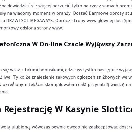
 dowiedzieć się więcej odrzucić tylko na rzecz samych premie
się na wiadomy moment w branży. Dostać Darmowe obroty stu w 
atu DRZWI SOL MEGAWAYS. Oprócz strony www głównej dostępna 
komórkowy odsłona strony www.
efoniczna W On-line Czacie Wyjąwszy Zarz
 się wraz z takimi bonusikami, gdzie wszystko następuje wyjąw
możliwe. Tylko że znalezienie takowych ogłoszeń zniżkowych w
w określonym tekście skompilowałem całą przydatną wiedzę na t
ania.
Rejestrację W Kasynie Slottic
swoją ulubioną, wówczas pewnie owego nie zaakceptować dostr