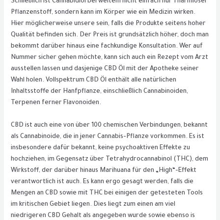
Schließlich ist Cannabidiol bei weitem nicht einfach nur 1 harmloser
Pflanzenstoff, sondern kann im Körper wie ein Medizin wirken.
Hier möglicherweise unsere sein, falls die Produkte seitens hoher
Qualität befinden sich. Der Preis ist grundsätzlich höher, doch man
bekommt darüber hinaus eine fachkundige Konsultation. Wer auf
Nummer sicher gehen möchte, kann sich auch ein Rezept vom Arzt
ausstellen lassen und dasjenige CBD Öl mit der Apotheke seiner
Wahl holen. Vollspektrum CBD Öl enthält alle natürlichen
Inhaltsstoffe der Hanfpflanze, einschließlich Cannabinoiden,
Terpenen ferner Flavonoiden.
CBD ist auch eine von über 100 chemischen Verbindungen, bekannt
als Cannabinoide, die in jener Cannabis-Pflanze vorkommen. Es ist
insbesondere dafür bekannt, keine psychoaktiven Effekte zu
hochziehen, im Gegensatz über Tetrahydrocannabinol (THC), dem
Wirkstoff, der darüber hinaus Marihuana für den „High“-Effekt
verantwortlich ist auch. Es kann ergo gesagt werden, falls die
Mengen an CBD sowie mit THC bei einigen der getesteten Tools
im kritischen Gebiet liegen. Dies liegt zum einen am viel
niedrigeren CBD Gehalt als angegeben wurde sowie ebenso is