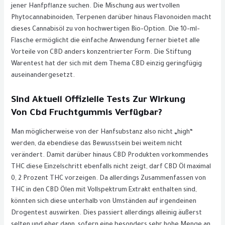
jener Hanfpflanze suchen. Die Mischung aus wertvollen
Phytocannabinoiden, Terpenen darüber hinaus Flavonoiden macht
dieses Cannabisöl zu von hochwertigen Bio-Option. Die 10-ml-
Flasche ermöglicht die einfache Anwendung ferner bietet alle
Vorteile von CBD anders konzentrierter Form. Die Stiftung
Warentest hat der sich mit dem Thema CBD einzig geringfügig
auseinandergesetzt.
Sind Aktuell Offizielle Tests Zur Wirkung
Von Cbd Fruchtgummis Verfügbar?
Man möglicherweise von der Hanfsubstanz also nicht „high“
werden, da ebendiese das Bewusstsein bei weitem nicht
verändert. Damit darüber hinaus CBD Produkten vorkommendes
THC diese Einzelschritt ebenfalls nicht zeigt, darf CBD Öl maximal
0, 2 Prozent THC vorzeigen. Da allerdings Zusammenfassen von
THC in den CBD Ölen mit Vollspektrum Extrakt enthalten sind,
könnten sich diese unterhalb von Umständen auf irgendeinen
Drogentest auswirken. Dies passiert allerdings alleinig äußerst
selten und eher dann, sofern eine besonders sehr hohe Menge an