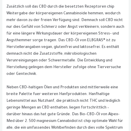
Zusätzlich soll das CBD durch die besetzten Rezeptoren chip
Weitergabe der körpereigenen Cannabinoide hemmen, wodurch
mehr davon zu der freien Verfügung sind. Demnach soll CBD nicht
nur dies Gefühl von Schmerz oder Angst verkleinern, sondern auch
für eine längere Wirkungsdauer der körpereigenen Stress- und
Angsthemmer sorge tragen. Das CBD-Öl von ELBGRAS® ist zu
Herstellerangaben vegan, glutenfrei und laktosefrei. Es enthält
demnach nicht die Zusatzstoffe, mikrobiologischen
Verunreinigungen oder Schwermetalle. Die Entwicklung und
Herstellung gelingen dem Hersteller zufolge ohne Tierversuche
oder Gentechnik.
Neben CBD-haltigen Ölen und Produkten sind mittlerweile eine
breite Palette fuer weiteren Hanfprodukten. Hanfhaltige
Lebensmittel aus Nutzhanf, die praktisch nicht THC und lediglich
geringe Mengen an CBD enthalten, liegen fortschrittlich –
darüber hinaus das hat gute Gründe. Das Bio-CBD-Öl von Alpex-
Med über 2. 500 magnesium Cannabidiol ist chip optimale Wahl für
alle, die ein umfassendes Wohlbefinden durch dies volle Spektrum