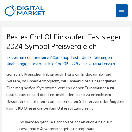
Aller
MAI
au
ME
contenu
Post
navigation
Bestes Cbd Öl Einkaufen Testsieger
2024 Symbol Preisvergleich
Laisser un commentaire
/
Cbd Shop Test5 Und Erfahrungen
Unabhängige Testberichte Cbd Öl! - 229
/ Par
zakaria ferzazi
Genau als Menschen haben auch Tiere ein Endocannabinoid-
System, das ihnen ermöglicht, mit Cannabidiol zu interagieren.
Dies mag helfen, Symptome verschiedener Erkrankungen zu
neutralisieren und den Tretmühle der Tiere zu erleichtern.
Besonders im rahmen (von) chronischen Schmerzen oder Ängsten
kann CBD Öl eine die besten Unterstützung sein.
So werden genaue Cannabispflanzen auch einzig für
bestimmte Anwendungsgebiete angebaut.