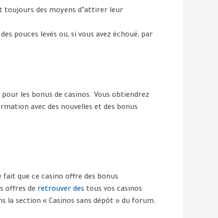
nt toujours des moyens d’attirer leur
des pouces levés ou, si vous avez échoué, par
 pour les bonus de casinos. Vous obtiendrez
formation avec des nouvelles et des bonus
e fait que ce casino offre des bonus
es offres de
retrouver des
tous vos casinos
s la section « Casinos sans dépôt » du forum.