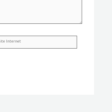
e
ternet