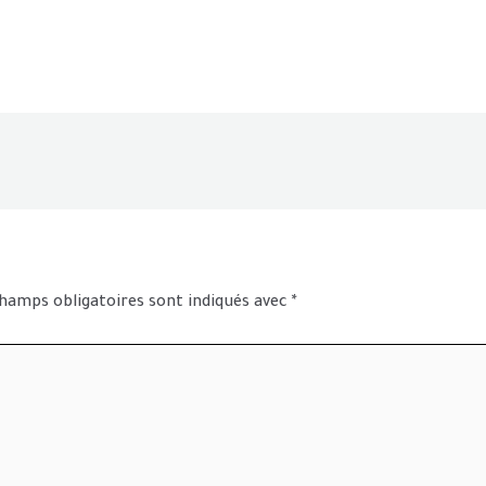
hamps obligatoires sont indiqués avec
*