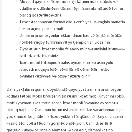
Mövcud qaydalar 1xbet mərc şirkətinin mərc qəbulu və
uduşların ödənilməsini tənzimləyir (sonraki mətndə forma
olaraq göstəriləcəkdir).
1 xbet Azerbaycan formal dildə ver`siyası, həmçinin manatla
hesab açmaq imkanı mülk.
Bir daha promosyonlar aşkar idman hadisələri ilə, məsələn,
növbəti rugby turnirinin və ya Çempionlar Liqasının
Ziyarətlərin 1xbet mobile friendly müntəzəmliyini izləməklə
istifadə edə bilərsiniz.
1xbet mobil tətbiqində bahis oynamanın lap asan yolu,
istedadı müqayisədən təkliflər və cərimələr, futbol
oyunları vəziyyəti və özgə nəzərə alınır.
Daha yaxşıların qumar obyektində qeydiyyat zamanı promosyon
kodları tətbiq Mobil brauzerinizin rəsmi 1xbet mobil ünvanını (bk1x.
mobi) yazmanız lazımdır, sonra 1xbet mobil ünvanına avtomatik
olaraq bağlana. Qurumun bütün üstünlüklərindən yararlanmaq üçün
yoxlamadan keçməlisiniz 1xbet yukle-i fərqləndirən şey onun canlı
kazino təcrübəsi təqdim görmək öhdəliyidir. Canlı dilerlərlə
qarşılıqlı əlaqə orijinallıq elementi əlavə edir, cismani kazino