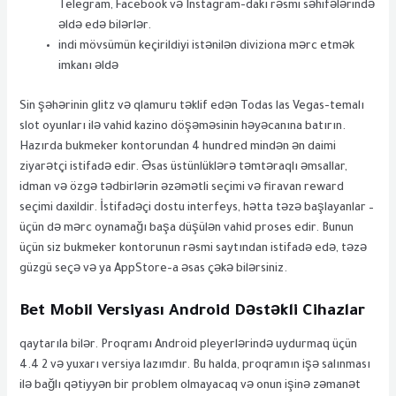
Telegram, Facebook və Instagram-dakı rəsmi səhifələrində
əldə edə bilərlər.
indi mövsümün keçirildiyi istənilən diviziona mərc etmək
imkanı əldə
Sin şəhərinin glitz və qlamuru təklif edən Todas las Vegas-temalı
slot oyunları ilə vahid kazino döşəməsinin həyəcanına batırın.
Hazırda bukmeker kontorundan 4 hundred mindən ən daimi
ziyarətçi istifadə edir. Əsas üstünlüklərə təmtəraqlı əmsallar,
idman və özgə tədbirlərin əzəmətli seçimi və firavan reward
seçimi daxildir. İstifadəçi dostu interfeys, hətta təzə başlayanlar –
üçün də mərc oynamağı başa düşülən vahid proses edir. Bunun
üçün siz bukmeker kontorunun rəsmi saytından istifadə edə, təzə
güzgü seçə və ya AppStore-a əsas çəkə bilərsiniz.
Bet Mobil Versiyası Android Dəstəkli Cihazlar
qaytarıla bilər. Proqramı Android pleyerlərində uydurmaq üçün
4.4 2 və yuxarı versiya lazımdır. Bu halda, proqramın işə salınması
ilə bağlı qətiyyən bir problem olmayacaq və onun işinə zəmanət