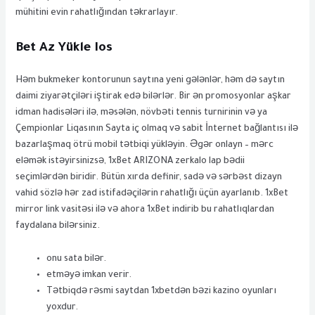
mühitini evin rahatlığından təkrarlayır.
Bet Az Yükle Ios
Həm bukmeker kontorunun saytına yeni gələnlər, həm də saytın
daimi ziyarətçiləri iştirak edə bilərlər. Bir ən promosyonlar aşkar
idman hadisələri ilə, məsələn, növbəti tennis turnirinin və ya
Çempionlar Liqasının Sayta iç olmaq və sabit İnternet bağlantısı ilə
bazarlaşmaq ötrü mobil tətbiqi yükləyin. Əgər onlayn – mərc
eləmək istəyirsinizsə, 1xBet ARIZONA zerkalo lap bədii
seçimlərdən biridir. Bütün xırda definir, sadə və sərbəst dizayn
vahid sözlə hər zad istifadəçilərin rahatlığı üçün ayarlanıb. 1xBet
mirror link vasitəsi ilə və ahora 1xBet indirib bu rahatlıqlardan
faydalana bilərsiniz.
onu sata bilər.
etməyə imkan verir.
Tətbiqdə rəsmi saytdan 1xbetdən bəzi kazino oyunları
yoxdur.