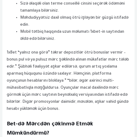
Sizə əlaqəli olan terme conseillé cinsini seçərək ödəməni
tamamlaya bilərsiniz.
Məhdudiyyətsiz daxil olmaq ötrü işləyən bir güzgü istifadə
edin.
Mobil tətbiq haqqında uzun məlumatı 1xbet-in saytından
əldə edə bilərsiniz.
1xBet “yalnız ona görə” təkrar depozitlər ötrü bonuslar vermir –
bonus pul və ya pulsuz mərc şəklində alınan mükafatlar mərc tələb
edir.” Şübhəli fəaliyyət aşkar edilərsə, qurum artıq yoxlama
aparmaq hüququnu özündə saxlayır. Həmçinin, platforma
oyunçunun hesablarını bloklaya ” “bilər, əgər axirinci multi-
mühasibatlıqla məşğuldursa. Oyunçular macal daxilində mərc
görmək üçün mərc saytının beynəlxalq versiyasından istifadə edə
bilərlər. Digər promosyonlar daimidir, məsələn, aşkar vahid gündə
hesabı yükləmək üçün bonus.
Bet-də Mərcdən çəkinmə Etmək
Mümkündürmü?