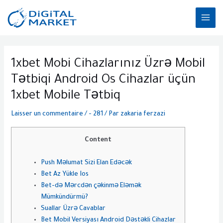
Aller
MAI
au
ME
contenu
Post
navigation
1xbet Mobi Cihazlarınız Üzrə Mobil
Tətbiqi Android Os Cihazlar üçün
1xbet Mobile Tətbiq
Laisser un commentaire
/
- 281
/ Par
zakaria ferzazi
Content
Push Məlumat Sizi Elan Edəcək
Bet Az Yükle Ios
Bet-də Mərcdən çəkinmə Eləmək
Mümkündürmü?
Suallar Üzrə Cavablar
Bet Mobil Versiyası Android Dəstəkli Cihazlar