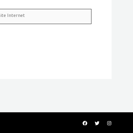
e
ternet