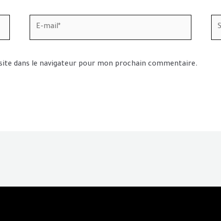
E-
Sit
mail*
In
site dans le navigateur pour mon prochain commentaire.