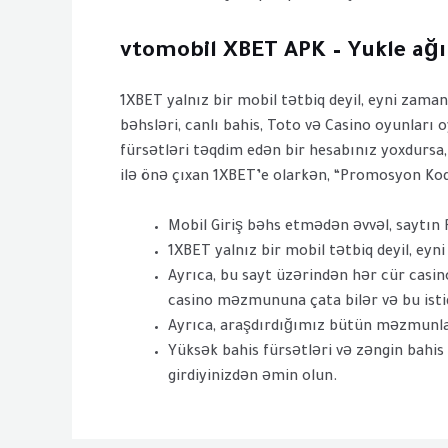
vtomobil XBET APK – Yukle ağıl
1XBET yalnız bir mobil tətbiq deyil, eyni zama
bəhsləri, canlı bahis, Toto və Casino oyunları 
fürsətləri təqdim edən bir hesabınız yoxdursa
ilə önə çıxan 1XBET’e olarkən, “Promosyon Kod
Mobil Giriş bəhs etmədən əvvəl, saytın 
1XBET yalnız bir mobil tətbiq deyil, eyn
Ayrıca, bu sayt üzərindən hər cür casin
casino məzmununa çata bilər və bu isti
Ayrıca, araşdırdığımız bütün məzmunlar
Yüksək bahis fürsətləri və zəngin bahi
girdiyinizdən əmin olun.