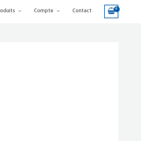
oduits
Compte
Contact