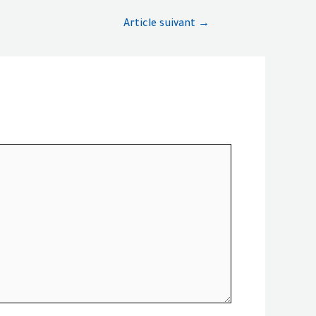
Article suivant
→