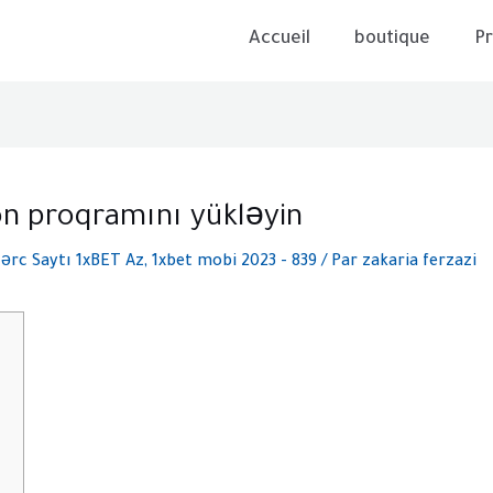
Accueil
boutique
Pr
n proqramını yükləyin
rc Saytı 1xBET Az, 1xbet mobi 2023 - 839
/ Par
zakaria ferzazi