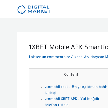
Aller
au
contenu
Post
navigation
1XBET Mobile APK Smartfo
Laisser un commentaire
/
1xbet: Azərbaycan Mə
Content
vtomobil xbet – Ən yaxşı idman bahis
tətbiqi
vtomobil XBET APK – Yukle ağıllı
telefon tətbiqi