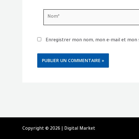
Nom*
Enregistrer mon nom, mon e-mail et mon 
Copyright © 2026 | Digital Market