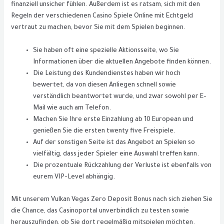
finanziell unsicher fühlen. Außerdem ist es ratsam, sich mit den
Regeln der verschiedenen Casino Spiele Online mit Echtgeld
vertraut zu machen, bevor Sie mit dem Spielen beginnen.
Sie haben oft eine spezielle Aktionsseite, wo Sie
Informationen über die aktuellen Angebote finden können.
Die Leistung des Kundendienstes haben wir hoch
bewertet, da von diesen Anliegen schnell sowie
verständlich beantwortet wurde, und zwar sowohl per E-
Mail wie auch am Telefon.
Machen Sie Ihre erste Einzahlung ab 10 European und
genießen Sie die ersten twenty five Freispiele.
Auf der sonstigen Seite ist das Angebot an Spielen so
vielfältig, dass jeder Spieler eine Auswahl treffen kann.
Die prozentuale Rückzahlung der Verluste ist ebenfalls von
eurem VIP-Level abhängig.
Mit unserem Vulkan Vegas Zero Deposit Bonus nach sich ziehen Sie
die Chance, das Casinoportal unverbindlich zu testen sowie
herauszufinden, ob Sie dort regelmäßig mitspielen möchten.