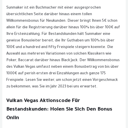
Sunmaker ist ein Buchmacher mit einer ausgesprochen
übersichtlichen Seite darüber hinaus einem tollen
Willkommensbonus für Neukunden. Dieser bringt Ihnen 5€ schon
allein für die Registrierung darüber hinaus 100% bis über 100€ auf
Ihre Ersteinzahlung. Für Bestandskunden hält Sunmaker eine
gewisse Bonusleiter bereit, die Ihr Guthaben um 100% bis über
100€ und a hundred and fifty Freispiele steigern koennte. Die
Auswahl aus mehreren Variationen von solchen Klassikern wie
Poker, Baccarat darüber hinaus Black Jack. Der Willkommensbonus
des Vulkan Vegas umfasst neben einem Bonusbetrag von bis über
1000€ auf perish ersten drei Einzahlungen auch ganze 175
Freispiele. Lesen Sie weiter, um schon jetzt einen Vorgeschmack
zu bekommen, was Sie im Jahr 2023 bei uns erwartet.
Vulkan Vegas Aktionscode Für
Bestandskunden: Holen Sie Sich Den Bonus
Onlin