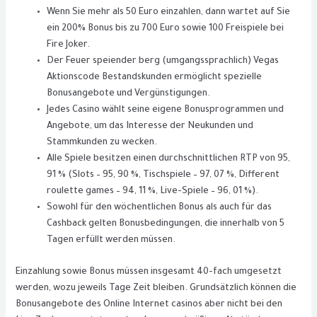
Wenn Sie mehr als 50 Euro einzahlen, dann wartet auf Sie
ein 200% Bonus bis zu 700 Euro sowie 100 Freispiele bei
Fire Joker.
Der Feuer speiender berg (umgangssprachlich) Vegas
Aktionscode Bestandskunden ermöglicht spezielle
Bonusangebote und Vergünstigungen.
Jedes Casino wählt seine eigene Bonusprogrammen und
Angebote, um das Interesse der Neukunden und
Stammkunden zu wecken.
Alle Spiele besitzen einen durchschnittlichen RTP von 95,
91 % (Slots – 95, 90 %, Tischspiele – 97, 07 %, Different
roulette games – 94, 11 %, Live-Spiele – 96, 01 %).
Sowohl für den wöchentlichen Bonus als auch für das
Cashback gelten Bonusbedingungen, die innerhalb von 5
Tagen erfüllt werden müssen.
Einzahlung sowie Bonus müssen insgesamt 40-fach umgesetzt
werden, wozu jeweils Tage Zeit bleiben. Grundsätzlich können die
Bonusangebote des Online Internet casinos aber nicht bei den