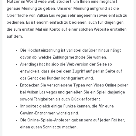
Nutzer im World wide web studiert, um Ihnen eine möglichst
genaue Meinung zu geben. Unserer Meinung aufgrund ist die
Oberfläche von Vulkan Las vegas sehr angenehm sowie einfach zu
bedienen. Es ist enorm einfach zu bedienen, auch für diejenigen,
die zum ersten Mal ein Konto auf einer solchen Website erstellen
auf dem.
Die Höchsteinzahlung ist variabel darüber hinaus hängt
davon ab, welche Zahlungsmethode Sie wählen.
Allerdings hat ha sido die Webversion der Seite so
entwickelt, dass sie bei dem Zugriff auf perish Seite auf
das Gerät des Kunden konfiguriert wird.
Entdecken Sie verschiedene Typen von Video Online poker
bei Vulkan Las vegas und genießen Sie ein Spiel, dasjenige
sowohl Fähigkeiten als auch Glück erfordert.
Ihr solltet gleich einige Punkte kennen, die für eure
Gewinn-Entnahmen wichtig sind.
Die Online-Spiele-Anbieter geben sera auf jeden Fall her,
einen guten Schnitt zu machen.