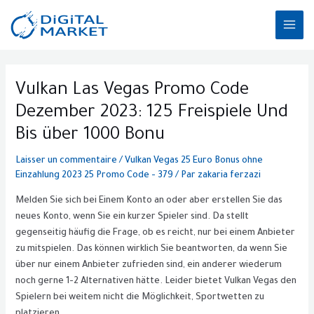
Aller
MAI
au
ME
contenu
Post
navigation
Vulkan Las Vegas Promo Code
Dezember 2023: 125 Freispiele Und
Bis über 1000 Bonu
Laisser un commentaire
/
Vulkan Vegas 25 Euro Bonus ohne
Einzahlung 2023 25 Promo Code - 379
/ Par
zakaria ferzazi
Melden Sie sich bei Einem Konto an oder aber erstellen Sie das
neues Konto, wenn Sie ein kurzer Spieler sind. Da stellt
gegenseitig häufig die Frage, ob es reicht, nur bei einem Anbieter
zu mitspielen. Das können wirklich Sie beantworten, da wenn Sie
über nur einem Anbieter zufrieden sind, ein anderer wiederum
noch gerne 1-2 Alternativen hätte. Leider bietet Vulkan Vegas den
Spielern bei weitem nicht die Möglichkeit, Sportwetten zu