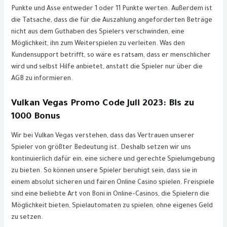
Punkte und Asse entweder 1 oder 11 Punkte werten. Außerdem ist
die Tatsache, dass die für die Auszahlung angeforderten Beträge
nicht aus dem Guthaben des Spielers verschwinden, eine
Möglichkeit, ihn zum Weiterspielen zu verleiten. Was den
Kundensupport betrifft, so wäre es ratsam, dass er menschlicher
wird und selbst Hilfe anbietet, anstatt die Spieler nur über die
AGB zu informieren.
Vulkan Vegas Promo Code Juli 2023: Bis zu
1000 Bonus
Wir bei Vulkan Vegas verstehen, dass das Vertrauen unserer
Spieler von größter Bedeutung ist. Deshalb setzen wir uns
kontinuierlich dafür ein, eine sichere und gerechte Spielumgebung
zu bieten. So können unsere Spieler beruhigt sein, dass sie in
einem absolut sicheren und fairen Online Casino spielen. Freispiele
sind eine beliebte Art von Boni in Online-Casinos, die Spielern die
Möglichkeit bieten, Spielautomaten zu spielen, ohne eigenes Geld
zu setzen.