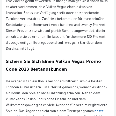
Live Zocken genutzt werden. In unregelmäßigen Abständen muss
es aber vorkommen, dass Vulkan Vegas einen exklusiven
Livecasino-Bonus zur Verfügung stellt oder entsprechende
Turniere veranstaltet. Zunächst bekommt ihr für eure primäre
Kontoladung den Bonuswert von a hundred and twenty Prozent.
Dieser Prozentsatz wird auf perish Summe angewendet, die ihr
einzahlt, o sie zu erhöhen. Ihr kassiert furthermore 120 Prozent
dieses jeweiligen Betrags obendrauf, was ganz klar über dem
Durchschnitt liegt.
Sichern Sie Sich Einen Vulkan Vegas Promo
Code 2023 Bestandskunden
Deswegen ist so ein Bonus besonders hilfreich, um die besten
Chancen zu versichern. Ein Offer ist genau das, wonach es klingt –
ein Bonus, den Spieler ohne Einzahlung erhalten. Neben dem
VulkanVegas Casino Bonus ohne Einzahlung und dem
Willkommenspaket gibt es viele Aktionen für bereits registrierte
Spieler. Das Angebot reicht von einem Treueprogramm
beste