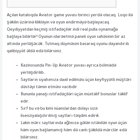
Açılan kataloqda Aviator game yuvası birinci yerdə olacaq. Loqo ilə
şəkilin üzərinə klikləyin və oyun endirməyə başlayacaq.
Qeydiyyatdan keçmiş istifadəçilər indi real pulla oynamağa
başlaya bilərlər! Oyunun idarəetmə paneli oyun sahəsinin bir az
altında yerləşəcək. Tutmaq düyməsini basaraq oyunu dayandırıb
qalibiyyət əldə edə bilərsiniz.
Kazinosunda Pin-Up Aviator yuvası ayrıca bölmədə
yerləşdirilib.
Saytların siyahımıza daxil edilməsi üçün keyfiyyətli müştəri
dəstəyi təmin etməsi vacibdir.
Bununla yanaşı istifadəçiləri üçün müxtəlif bonuslar təklif
edir.
Sırf bu və bu kimi nüanslardan dolayı sizə
lisenziyalaşdırılmış saytları təqdim edirik.
Lakin mərc saytlarında ağlınıza gələn istənilən oyun üçün
həm oyun başlamamış həm də canlı şəkildə mərclər edə
bilərsiniz.