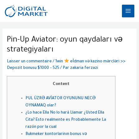
Aller
MAI
au
ME
contenu
Post
navigation
Pin-Up Aviator: oyun qaydaları və
strategiyaları
Laisser un commentaire
/
1win
eİdman və kazino mərcləri >>
Depozit bonusu $1000 - 525
/ Par
zakaria ferzazi
Content
PUL ÜZRƏ AVİATOR OYUNUNU NECƏ
OYNAMAQ olar?
¿Lo hace Ella No lo hará Llamar ¿Usted Ella
Cita? Esto realmente es Probablemente La
razón por la cual
Bukmeker kontorlarinın bonus və