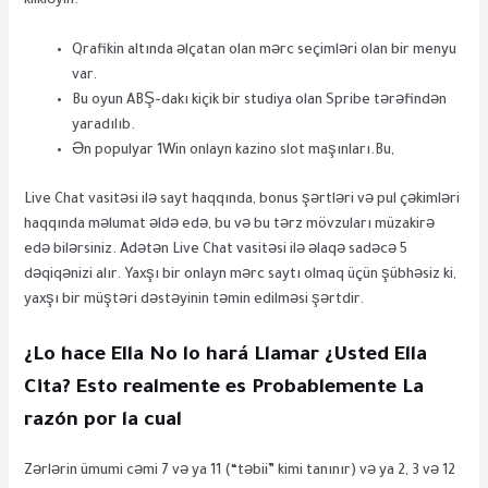
klikləyin.
Qrafikin altında əlçatan olan mərc seçimləri olan bir menyu
var.
Bu oyun ABŞ-dakı kiçik bir studiya olan Spribe tərəfindən
yaradılıb.
Ən populyar 1Win onlayn kazino slot maşınları.Bu,
Live Chat vasitəsi ilə sayt haqqında, bonus şərtləri və pul çəkimləri
haqqında məlumat əldə edə, bu və bu tərz mövzuları müzakirə
edə bilərsiniz. Adətən Live Chat vasitəsi ilə əlaqə sadəcə 5
dəqiqənizi alır. Yaxşı bir onlayn mərc saytı olmaq üçün şübhəsiz ki,
yaxşı bir müştəri dəstəyinin təmin edilməsi şərtdir.
¿Lo hace Ella No lo hará Llamar ¿Usted Ella
Cita? Esto realmente es Probablemente La
razón por la cual
Zərlərin ümumi cəmi 7 və ya 11 (“təbii” kimi tanınır) və ya 2, 3 və 12