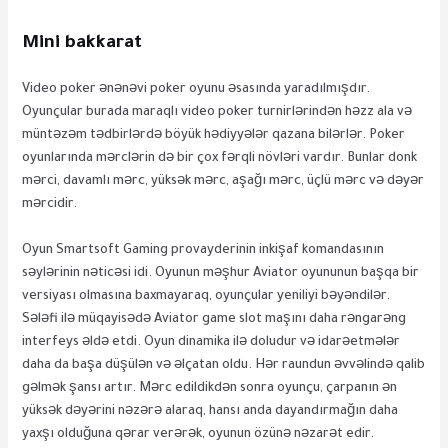
Mini bakkarat
Video poker ənənəvi poker oyunu əsasında yaradılmışdır.
Oyunçular burada maraqlı video poker turnirlərindən həzz ala və
müntəzəm tədbirlərdə böyük hədiyyələr qazana bilərlər. Poker
oyunlarında mərclərin də bir çox fərqli növləri vardır. Bunlar donk
mərci, davamlı mərc, yüksək mərc, aşağı mərc, üçlü mərc və dəyər
mərcidir.
Oyun Smartsoft Gaming provayderinin inkişaf komandasının
səylərinin nəticəsi idi. Oyunun məşhur Aviator oyununun başqa bir
versiyası olmasına baxmayaraq, oyunçular yeniliyi bəyəndilər.
Sələfi ilə müqayisədə Aviator game slot maşını daha rəngarəng
interfeys əldə etdi. Oyun dinamika ilə doludur və idarəetmələr
daha da başa düşülən və əlçatan oldu. Hər raundun əvvəlində qalib
gəlmək şansı artır. Mərc edildikdən sonra oyunçu, çarpanın ən
yüksək dəyərini nəzərə alaraq, hansı anda dayandırmağın daha
yaxşı olduğuna qərar verərək, oyunun özünə nəzarət edir.