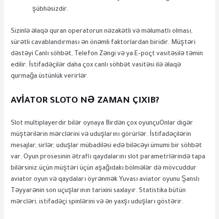
şübhəsizdir.
Sizinlə əlaqə quran operatorun nəzakətli və məlumatlı olması,
sürətli cavablandırması ən önəmli faktorlardan biridir. Müştəri
dəstəyi Canlı söhbət, Telefon Zəngi və ya E-poçt vasitəsilə təmin
edilir. İstifadəçilər daha çox canlı söhbət vasitəsi ilə əlaqə
qurmağa üstünlük verirlər.
AVİATOR SLOTO NƏ ZAMAN ÇIXIB?
Slot multiplayerdir.bilər oynaya Birdən çox oyunçuOnlar digər
müştərilərin mərclərini və uduşlarını görürlər. İstifadəçilərin
mesajlar, sirlər, uduşlar mübadiləsi edə biləcəyi ümumi bir söhbət
var. Oyun prosesinin ətraflı qaydalarını slot parametrlərində tapa
bilərsiniz.üçün müştəri üçün aşağıdakı bölmələr də mövcuddur
aviator oyun və qaydaları öyrənmək Yuvası aviator oyunu Şanslı
Təyyarənin son uçuşlarının tarixini saxlayır. Statistika bütün
mərcləri, istifadəçi spinlərini və ən yaxşı uduşları göstərir.