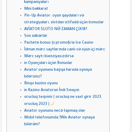
kampaniyaları
Mini bakkarat
Pin-Up Aviator: oyun qaydaları və
strategiyaları, slotdan istifadə üçün bonuslar
AVİATOR SLOTO NƏ ZAMAN ÇIXIB?
Son xəbərlər
Pachete bonus și promoții la Ice Casino
İdman mərc saytlarında canlı və oyun içi mərc
Mərc saytı lisenziyasızdırsa
in Oyunçuları üçün Bonuslar
Aviator oyununu başqa harada oynaya
bilərsiniz?
Binqo kazino oyunu
in Kazino Aviatorun İndi Sınayın
orucluq teqvimi ( orucluq ne vaxt girir 2023,
orucluq 2023 )
Aviator oyununu necə tapmaq olar
Mobil telefonumda 1Win Aviator oynaya
bilərəm?