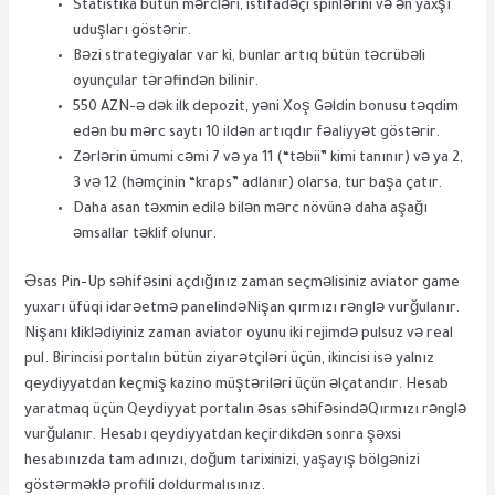
Statistika bütün mərcləri, istifadəçi spinlərini və ən yaxşı
uduşları göstərir.
Bəzi strategiyalar var ki, bunlar artıq bütün təcrübəli
oyunçular tərəfindən bilinir.
550 AZN-ə dək ilk depozit, yəni Xoş Gəldin bonusu təqdim
edən bu mərc saytı 10 ildən artıqdır fəaliyyət göstərir.
Zərlərin ümumi cəmi 7 və ya 11 (“təbii” kimi tanınır) və ya 2,
3 və 12 (həmçinin “kraps” adlanır) olarsa, tur başa çatır.
Daha asan təxmin edilə bilən mərc növünə daha aşağı
əmsallar təklif olunur.
Əsas Pin-Up səhifəsini açdığınız zaman seçməlisiniz aviator game
yuxarı üfüqi idarəetmə panelindəNişan qırmızı rənglə vurğulanır.
Nişanı kliklədiyiniz zaman aviator oyunu iki rejimdə pulsuz və real
pul. Birincisi portalın bütün ziyarətçiləri üçün, ikincisi isə yalnız
qeydiyyatdan keçmiş kazino müştəriləri üçün əlçatandır. Hesab
yaratmaq üçün Qeydiyyat portalın əsas səhifəsindəQırmızı rənglə
vurğulanır. Hesabı qeydiyyatdan keçirdikdən sonra şəxsi
hesabınızda tam adınızı, doğum tarixinizi, yaşayış bölgənizi
göstərməklə profili doldurmalısınız.