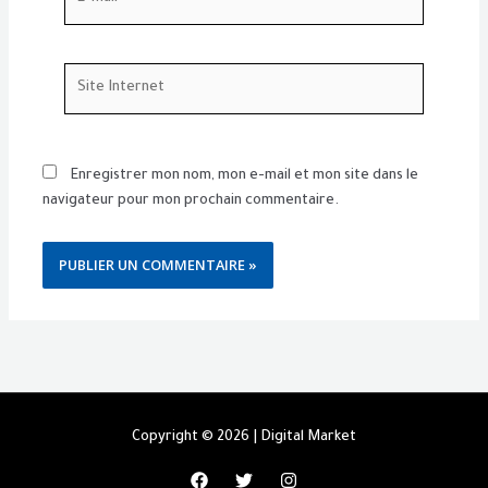
mail*
Site
Internet
Enregistrer mon nom, mon e-mail et mon site dans le
navigateur pour mon prochain commentaire.
Copyright © 2026 | Digital Market