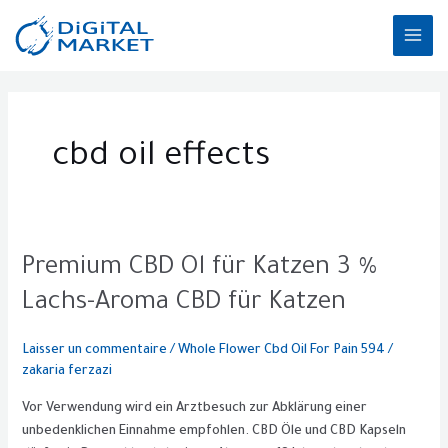
Aller
MAI
au
ME
contenu
cbd oil effects
Premium
Premium CBD Öl für Katzen 3 %
CBD
Lachs-Aroma CBD für Katzen
Öl
für
Laisser un commentaire
/
Whole Flower Cbd Oil For Pain 594
/
Katzen
zakaria ferzazi
3
%
Vor Verwendung wird ein Arztbesuch zur Abklärung einer
Lachs-
unbedenklichen Einnahme empfohlen. CBD Öle und CBD Kapseln
Aroma