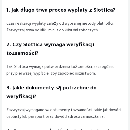
1. Jak długo trwa proces wypłaty z Slottica?
Czas realizacji wypłaty zależy od wybranej metody płatności.
Zazwyczaj trwa od kilku minut do kilku dni roboczych.
2. Czy Slottica wymaga weryfikacji
tożsamości?
Tak, Slottica wymaga potwierdzenia tożsamości, szczególnie
przy pierwszej wypłacie, aby zapobiec oszustwom.
3. Jakie dokumenty są potrzebne do
weryfikacji?
Zazwyczaj wymagane są dokumenty tożsamości, takie jak dowód
osobisty lub paszport oraz dowód adresu zamieszkania.