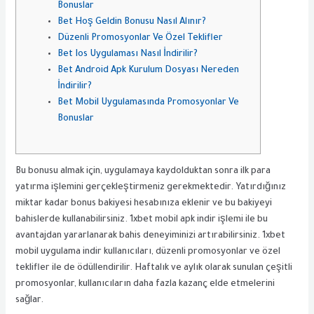
Bonuslar
Bet Hoş Geldin Bonusu Nasıl Alınır?
Düzenli Promosyonlar Ve Özel Teklifler
Bet Ios Uygulaması Nasıl İndirilir?
Bet Android Apk Kurulum Dosyası Nereden
İndirilir?
Bet Mobil Uygulamasında Promosyonlar Ve
Bonuslar
Bu bonusu almak için, uygulamaya kaydolduktan sonra ilk para
yatırma işlemini gerçekleştirmeniz gerekmektedir. Yatırdığınız
miktar kadar bonus bakiyesi hesabınıza eklenir ve bu bakiyeyi
bahislerde kullanabilirsiniz. 1xbet mobil apk indir işlemi ile bu
avantajdan yararlanarak bahis deneyiminizi artırabilirsiniz. 1xbet
mobil uygulama indir kullanıcıları, düzenli promosyonlar ve özel
teklifler ile de ödüllendirilir. Haftalık ve aylık olarak sunulan çeşitli
promosyonlar, kullanıcıların daha fazla kazanç elde etmelerini
sağlar.