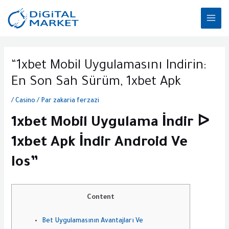
Aller
MAI
au
ME
contenu
Post
navigation
“1xbet Mobil Uygulamasını Indirin:
En Son Sah Sürüm, 1xbet Apk
/
Casino
/ Par
zakaria ferzazi
1xbet Mobil Uygulama İndir ᐅ
1xbet Apk İndir Android Ve
Ios”
Content
Bet Uygulamasının Avantajları Ve