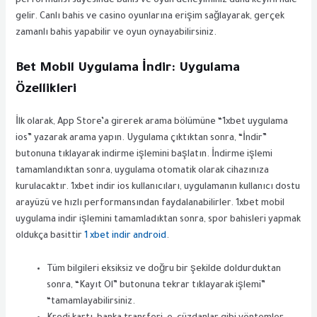
performansı sayesinde bahis ve oyun deneyiminiz daha keyifli hale
gelir. Canlı bahis ve casino oyunlarına erişim sağlayarak, gerçek
zamanlı bahis yapabilir ve oyun oynayabilirsiniz.
Bet Mobil Uygulama İndir: Uygulama
Özellikleri
İlk olarak, App Store’a girerek arama bölümüne “1xbet uygulama
ios” yazarak arama yapın. Uygulama çıktıktan sonra, “İndir”
butonuna tıklayarak indirme işlemini başlatın. İndirme işlemi
tamamlandıktan sonra, uygulama otomatik olarak cihazınıza
kurulacaktır. 1xbet indir ios kullanıcıları, uygulamanın kullanıcı dostu
arayüzü ve hızlı performansından faydalanabilirler. 1xbet mobil
uygulama indir işlemini tamamladıktan sonra, spor bahisleri yapmak
oldukça basittir
1 xbet indir android
.
Tüm bilgileri eksiksiz ve doğru bir şekilde doldurduktan
sonra, “Kayıt Ol” butonuna tekrar tıklayarak işlemi”
“tamamlayabilirsiniz.