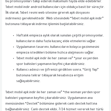
bu promosyonları takip ederek maksimum fayda elde edebilirler.
1xbet mobil indir android kullanıcıları için oldukça basit bir süreçtir.
İlk olarak, 1xbet resmi web sitesine girerek apk dosyasını
indirmeniz gerekmektedir. Web sitesindeki “1xbet mobil apk indir”
butonuna tıklayarak indirme işlemini başlatabilirsiniz.
Haftalık empieza aylık olarak sunulan çeşitli promosyonlar,
kullanıcıların daha fazla kazanç elde etmelerini sağlar.
Uygulamanın tasarımı, kullanıcıların kolayca gezinmesini
empieza istedikleri bölüme hızlıca ulaşmasını sağlar.
1xbet mobil apk indir ile her zaman ve” “your ex yerden
spor bahisleri yapmanın keyfini çıkarabilirsiniz.
Kullanıcı adınızı ve şifrenizi girdikten sonra, “Giriş Yap”
butonuna tekrar tıklayarak hesabınıza erişim
sağlayabilirsiniz.
1xbet mobil apk indir ile her zaman ve” “the woman yerden spor
bahisleri yapmanın keyfini çıkarabilirsiniz. Uygulamanın ana
menüsünden “Destek” bölümüne giderek canlı destek hattına
bağlanabilirsiniz. Canlı destek ekibi, 7/24 hizmet vererek her türlü