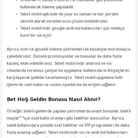
Kredi kartı, banka transferi, e-cüzdanlar gibi yöntemler
kullanılarak ödeme yapılabilir.
1xbet mobil apk indir ile your ex zaman ve her yerden
destek alarak sorunlarınıza çözüm bulabilirsiniz.
1xbet mobil indir google android kullanıcıları için oldukça
basit bir süreçtir.
Ayrıca, hızlı ve güvenli ödeme yöntemleri ile kazançlarınızı kolayca
çekebilirsiniz. Düzenli promosyonlar ve bonuslar ile daha fazla
kazanç elde edebilirsiniz. 1xbet mobil indir android ve ios
cihazlarda sorunsuz çalışan bu uygulama, kullanıcıların ihtiyaçlarını
karşılayacak şekilde tasarlanmıştır. 1xbet mobil uygulama indir
işlemi ile canlı bahis ve casino oyunlarına da erişim sağlanır.
Bet Hoş Geldin Bonusu Nasıl Alınır?
Örneğin, belirli günlerde yapılan yatırımlarda uvant bonuslar, belirli
maçlar” “için özel bahis oranları gibi teklifler mevcuttur. Ayrıca,
sadık kullanıcılara yönelik özel teklifler ve VIP programları ile daha
fazla avantaj sağlanır. 1xbet mobil indir ios ve android kullanıcıları,