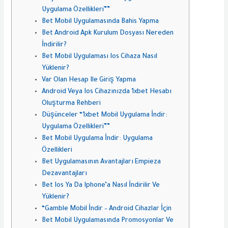
Uygulama Özellikleri””
Bet Mobil Uygulamasında Bahis Yapma
Bet Android Apk Kurulum Dosyası Nereden
İndirilir?
Bet Mobil Uygulaması Ios Cihaza Nasıl
Yüklenir?
Var Olan Hesap Ile Giriş Yapma
Android Veya Ios Cihazınızda 1xbet Hesabı
Oluşturma Rehberi
Düşünceler “1xbet Mobil Uygulama İndir:
Uygulama Özellikleri””
Bet Mobil Uygulama İndir: Uygulama
Özellikleri
Bet Uygulamasının Avantajları Empieza
Dezavantajları
Bet Ios Ya Da Iphone’a Nasıl İndirilir Ve
Yüklenir?
“Gamble Mobil İndir – Android Cihazlar İçin
Bet Mobil Uygulamasında Promosyonlar Ve