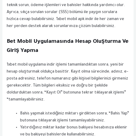
teknik sorun, ödeme işlemleri ve bahisler hakkında yardımcı olur.
Ayrıca, sıkça sorulan sorular (SSS) bölümü ile yaygın sorulara
hızlıca cevap bulabilirsiniz. 1xbet mobil apk indir ile her zaman ve
her yerden destek alarak sorunlarınıza çözüm bulabilirsiniz.
Bet Mobil Uygulamasında Hesap Oluşturma Ve
Giriş Yapma
1xbet mobil uygulama indir işlemi tamamlandıktan sonra, yeni bir
hesap oluşturmak oldukça basittir. Kayıt olma sürecinde, adınız, e-
posta adresiniz, telefon numaranız gibi kişisel bilgilerinizi girmeniz
gerekecektir. Tüm bilgileri eksiksiz ve doğru bir şekilde
doldurduktan sonra, “Kayıt Ol” butonuna tekrar tıklayarak işlemi”
“tamamlayabilirsiniz.
Bahis yapmak istediğiniz miktarı girdikten sonra, “Bahis Yap”
butonuna tıklayarak işlemi tamamlayabilirsiniz.
Yatırdığınız miktar kadar bonus bakiyesi hesabınıza eklenir
ve bu bakiyeyi bahislerde kullanabilirsiniz.