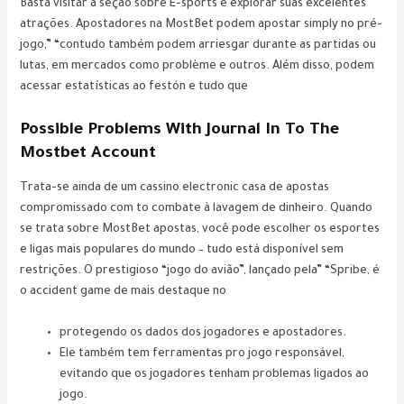
Basta visitar a seção sobre E-sports e explorar suas excelentes
atrações. Apostadores na MostBet podem apostar simply no pré-
jogo,” “contudo também podem arriesgar durante as partidas ou
lutas, em mercados como problème e outros. Além disso, podem
acessar estatísticas ao festón e tudo que
Possible Problems With Journal In To The
Mostbet Account
Trata-se ainda de um cassino electronic casa de apostas
compromissado com to combate à lavagem de dinheiro. Quando
se trata sobre MostBet apostas, você pode escolher os esportes
e ligas mais populares do mundo – tudo está disponível sem
restrições. O prestigioso “jogo do avião”, lançado pela” “Spribe, é
o accident game de mais destaque no
protegendo os dados dos jogadores e apostadores.
Ele também tem ferramentas pro jogo responsável,
evitando que os jogadores tenham problemas ligados ao
jogo.