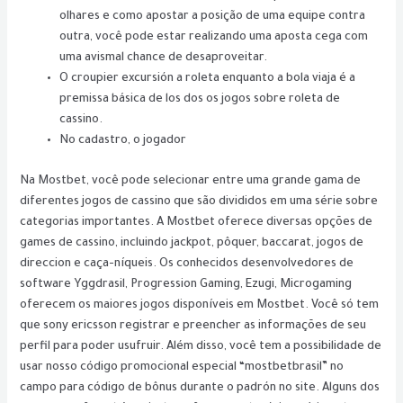
olhares e como apostar a posição de uma equipe contra
outra, você pode estar realizando uma aposta cega com
uma avismal chance de desaproveitar.
O croupier excursión a roleta enquanto a bola viaja é a
premissa básica de los dos os jogos sobre roleta de
cassino.
No cadastro, o jogador
Na Mostbet, você pode selecionar entre uma grande gama de
diferentes jogos de cassino que são divididos em uma série sobre
categorias importantes. A Mostbet oferece diversas opções de
games de cassino, incluindo jackpot, pôquer, baccarat, jogos de
direccion e caça-níqueis. Os conhecidos desenvolvedores de
software Yggdrasil, Progression Gaming, Ezugi, Microgaming
oferecem os maiores jogos disponíveis em Mostbet. Você só tem
que sony ericsson registrar e preencher as informações de seu
perfil para poder usufruir. Além disso, você tem a possibilidade de
usar nosso código promocional especial “mostbetbrasil” no
campo para código de bônus durante o padrón no site. Alguns dos