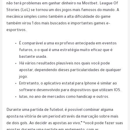
não terá problemas em ganhar dinheiro na Mostbet. League Of
Stories (LoL) se tornou um dos jogos mais famosos do mundo. A
mecânica simples como também a alta dificuldade do game
também virou 1 dos mais buscados e importantes games e-
esportivos.
É comparável a uma ex profeso antecipada em eventos
futuros, o o qual é uma estratégia muito eficaz que é
bastante usada.
Há vários resultados plausíveis nos quais você pode
apostar, dependendo dieses particularidades de qualquer
jogo.
Entretanto, o aplicativo estatal para Iphone é similar ao
software desenvolvido para dispositivos que utilizam IOS.
lutas, no ano de mercados como handicap e outros.
Durante uma partida de futebol, é possível combinar alguma
aposta na vitória de um period através da marcação sobre mais
de dois gols. Ao decidir as apostas ao vivo,” “você pode fazer suas