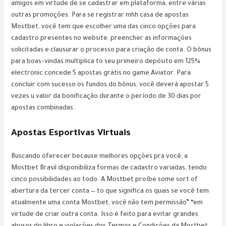
amigos em virtude de se cadastrar em plataforma, entre várias
outras promoções. Para se registrar mhh casa de apostas
Mostbet, você tem que escolher uma das cinco opções para
cadastro presentes no website, preencher as informações
solicitadas e clausurar o processo para criação de conta. O bônus
para boas-vindas multiplica to seu primeiro depósito em 125%
electronic concede 5 apostas grátis no game Aviator. Para
concluir com sucesso os fundos do bônus, você deverá apostar 5
vezes u valor da bonificação durante o período de 30 dias por
apostas combinadas.
Apostas Esportivas Virtuais
Buscando oferecer because melhores opções pra você, a
Mostbet Brasil disponibiliza formas de cadastro variadas, tendo
cinco possibilidades ao todo. A Mostbet proíbe some sort of
abertura da tercer conta — to que significa os quais se você tem
atualmente uma conta Mostbet, você não tem permissão” “em
virtude de criar outra conta. Isso é feito para evitar grandes