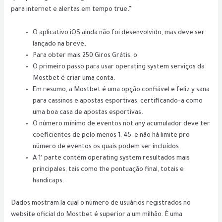
para internet e alertas em tempo true.”
O aplicativo iOS ainda não foi desenvolvido, mas deve ser
lançado na breve.
Para obter mais 250 Giros Grátis, o
O primeiro passo para usar operating system serviços da
Mostbet é criar uma conta.
Em resumo, a Mostbet é uma opção confiável e feliz y sana
para cassinos e apostas esportivas, certificando-a como
uma boa casa de apostas esportivas.
O número mínimo de eventos not any acumulador deve ter
coeficientes de pelo menos 1, 45, e não há limite pro
número de eventos os quais podem ser incluídos.
A 1ª parte contém operating system resultados mais
principales, tais como the pontuação final, totais e
handicaps.
Dados mostram la cual o número de usuários registrados no
website oficial do Mostbet é superior a um milhão. É uma