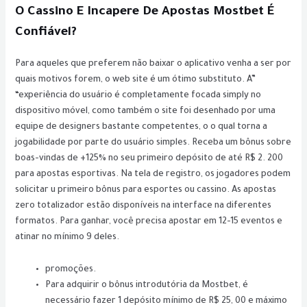
O Cassino E Incapere De Apostas Mostbet É
Confiável?
Para aqueles que preferem não baixar o aplicativo venha a ser por
quais motivos forem, o web site é um ótimo substituto. A”
“experiência do usuário é completamente focada simply no
dispositivo móvel, como também o site foi desenhado por uma
equipe de designers bastante competentes, o o qual torna a
jogabilidade por parte do usuário simples. Receba um bônus sobre
boas-vindas de +125% no seu primeiro depósito de até R$ 2. 200
para apostas esportivas. Na tela de registro, os jogadores podem
solicitar u primeiro bônus para esportes ou cassino. As apostas
zero totalizador estão disponíveis na interface na diferentes
formatos. Para ganhar, você precisa apostar em 12-15 eventos e
atinar no mínimo 9 deles.
promoções.
Para adquirir o bônus introdutória da Mostbet, é
necessário fazer 1 depósito mínimo de R$ 25, 00 e máximo