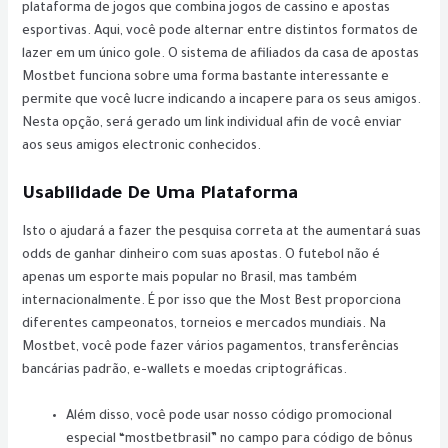
plataforma de jogos que combina jogos de cassino e apostas
esportivas. Aqui, você pode alternar entre distintos formatos de
lazer em um único gole. O sistema de afiliados da casa de apostas
Mostbet funciona sobre uma forma bastante interessante e
permite que você lucre indicando a incapere para os seus amigos.
Nesta opção, será gerado um link individual afin de você enviar
aos seus amigos electronic conhecidos.
Usabilidade De Uma Plataforma
Isto o ajudará a fazer the pesquisa correta at the aumentará suas
odds de ganhar dinheiro com suas apostas. O futebol não é
apenas um esporte mais popular no Brasil, mas também
internacionalmente. É por isso que the Most Best proporciona
diferentes campeonatos, torneios e mercados mundiais. Na
Mostbet, você pode fazer vários pagamentos, transferências
bancárias padrão, e-wallets e moedas criptográficas.
Além disso, você pode usar nosso código promocional
especial “mostbetbrasil” no campo para código de bônus