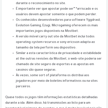
durante o reconocimiento no site.
É importante ver que apostar pode ser” “arriscado e os
usuários devem apostar somente o que podem perder.
Os conhecidos desenvolvedores para software Yggdrasil,
Evolution Gaming, Ezugi, Microgaming oferecem os mais
importantes jogos disponíveis na Mostbet.
A versão móvel carry out site da Mostbet inclui todos
operating-system recursos e sony ericsson adapta ao
tamanho da tela perform seu dispositivo.
Similar a esta característica de privacidade e estabilidade
at the outras revisões da Mostbet, o web-site poderia ser
chamado de site seguro de esportes e as apostas em
cassinos são quase seguras.
Às vezes, some sort of plataforma os distribui aos
jogadores por meio de boletins informativos ou na sites
parceiros.
Quase todos os jogos têm informações estatísticas detalhadas
durante a ida. Além disso, há transmissões ao listo para um