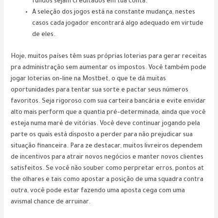
fundos sejam creditados em tua conta.
A seleção dos jogos está na constante mudança, nestes
casos cada jogador encontrará algo adequado em virtude
de eles.
Hoje, muitos países têm suas próprias loterias para gerar receitas
pra administração sem aumentar os impostos. Você também pode
jogar loterias on-line na Mostbet, o que te dá muitas
oportunidades para tentar sua sorte e pactar seus números
favoritos. Seja rigoroso com sua carteira bancária e evite envidar
alto mais perform que a quantia pré-determinada, ainda que você
esteja numa maré de vitórias. Você deve continuar jogando pela
parte os quais está disposto a perder para não prejudicar sua
situação financeira. Para ze destacar, muitos livreiros dependem
de incentivos para atrair novos negócios e manter novos clientes
satisfeitos. Se você não souber como perpretar erros, pontos at
the olhares e tais como apostar a posição de uma squadra contra
outra, você pode estar fazendo uma aposta cega com uma
avismal chance de arruinar.