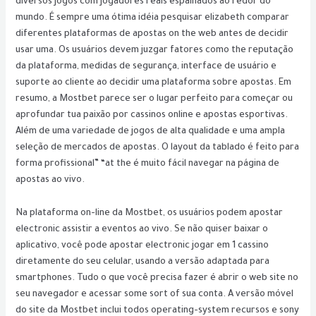
diversos jogos com jogadores reais espalhados ao redor do
mundo. É sempre uma ótima idéia pesquisar elizabeth comparar
diferentes plataformas de apostas on the web antes de decidir
usar uma. Os usuários devem juzgar fatores como the reputação
da plataforma, medidas de segurança, interface de usuário e
suporte ao cliente ao decidir uma plataforma sobre apostas. Em
resumo, a Mostbet parece ser o lugar perfeito para começar ou
aprofundar tua paixão por cassinos online e apostas esportivas.
Além de uma variedade de jogos de alta qualidade e uma ampla
seleção de mercados de apostas. O layout da tablado é feito para
forma profissional” “at the é muito fácil navegar na página de
apostas ao vivo.
Na plataforma on-line da Mostbet, os usuários podem apostar
electronic assistir a eventos ao vivo. Se não quiser baixar o
aplicativo, você pode apostar electronic jogar em 1 cassino
diretamente do seu celular, usando a versão adaptada para
smartphones. Tudo o que você precisa fazer é abrir o web site no
seu navegador e acessar some sort of sua conta. A versão móvel
do site da Mostbet inclui todos operating-system recursos e sony