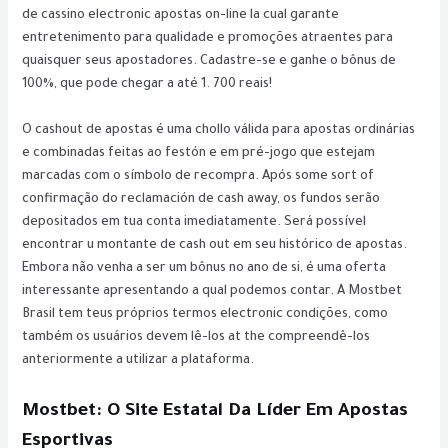
de cassino electronic apostas on-line la cual garante
entretenimento para qualidade e promoções atraentes para
quaisquer seus apostadores. Cadastre-se e ganhe o bônus de
100%, que pode chegar a até 1. 700 reais!
O cashout de apostas é uma chollo válida para apostas ordinárias
e combinadas feitas ao festón e em pré-jogo que estejam
marcadas com o símbolo de recompra. Após some sort of
confirmação do reclamación de cash away, os fundos serão
depositados em tua conta imediatamente. Será possível
encontrar u montante de cash out em seu histórico de apostas.
Embora não venha a ser um bônus no ano de si, é uma oferta
interessante apresentando a qual podemos contar. A Mostbet
Brasil tem teus próprios termos electronic condições, como
também os usuários devem lê-los at the compreendê-los
anteriormente a utilizar a plataforma.
Mostbet: O Site Estatal Da Líder Em Apostas
Esportivas