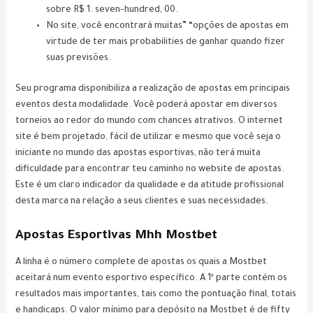
sobre R$ 1. seven-hundred, 00.
No site, você encontrará muitas” “opções de apostas em
virtude de ter mais probabilities de ganhar quando fizer
suas previsões.
Seu programa disponibiliza a realização de apostas em principais
eventos desta modalidade. Você poderá apostar em diversos
torneios ao redor do mundo com chances atrativos. O internet
site é bem projetado, fácil de utilizar e mesmo que você seja o
iniciante no mundo das apostas esportivas, não terá muita
dificuldade para encontrar teu caminho no website de apostas.
Este é um claro indicador da qualidade e da atitude profissional
desta marca na relação a seus clientes e suas necessidades.
Apostas Esportivas Mhh Mostbet
A linha é o número complete de apostas os quais a Mostbet
aceitará num evento esportivo específico. A 1ª parte contém os
resultados mais importantes, tais como the pontuação final, totais
e handicaps. O valor mínimo para depósito na Mostbet é de fifty