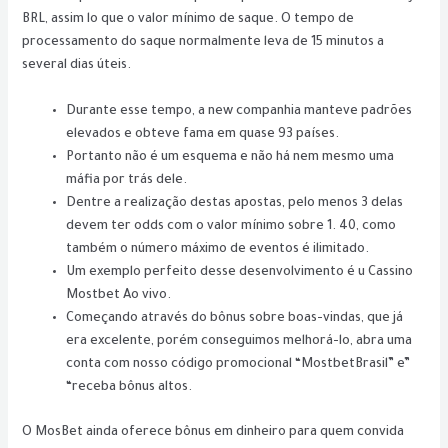
BRL, assim lo que o valor mínimo de saque. O tempo de
processamento do saque normalmente leva de 15 minutos a
several dias úteis.
Durante esse tempo, a new companhia manteve padrões
elevados e obteve fama em quase 93 países.
Portanto não é um esquema e não há nem mesmo uma
máfia por trás dele.
Dentre a realização destas apostas, pelo menos 3 delas
devem ter odds com o valor mínimo sobre 1. 40, como
também o número máximo de eventos é ilimitado.
Um exemplo perfeito desse desenvolvimento é u Cassino
Mostbet Ao vivo.
Começando através do bônus sobre boas-vindas, que já
era excelente, porém conseguimos melhorá-lo, abra uma
conta com nosso código promocional “MostbetBrasil” e”
“receba bônus altos.
O MosBet ainda oferece bônus em dinheiro para quem convida