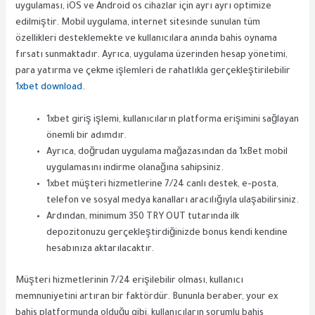
uygulaması, iOS ve Android os cihazlar için ayrı ayrı optimize
edilmiştir. Mobil uygulama, internet sitesinde sunulan tüm
özellikleri desteklemekte ve kullanıcılara anında bahis oynama
fırsatı sunmaktadır. Ayrıca, uygulama üzerinden hesap yönetimi,
para yatırma ve çekme işlemleri de rahatlıkla gerçekleştirilebilir
1xbet download
.
1xbet giriş işlemi, kullanıcıların platforma erişimini sağlayan
önemli bir adımdır.
Ayrıca, doğrudan uygulama mağazasından da 1xBet mobil
uygulamasını indirme olanağına sahipsiniz.
1xbet müşteri hizmetlerine 7/24 canlı destek, e-posta,
telefon ve sosyal medya kanalları aracılığıyla ulaşabilirsiniz.
Ardından, minimum 350 TRY OUT tutarında ilk
depozitonuzu gerçekleştirdiğinizde bonus kendi kendine
hesabınıza aktarılacaktır.
Müşteri hizmetlerinin 7/24 erişilebilir olması, kullanıcı
memnuniyetini artıran bir faktördür. Bununla beraber, your ex
bahis platformunda olduğu gibi, kullanıcıların sorumlu bahis