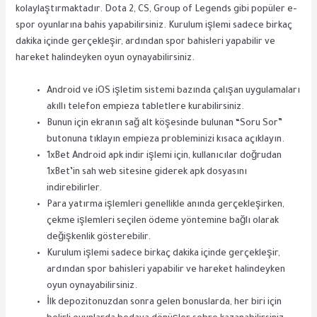
kolaylaştırmaktadır. Dota 2, CS, Group of Legends gibi popüler e-
spor oyunlarına bahis yapabilirsiniz. Kurulum işlemi sadece birkaç
dakika içinde gerçekleşir, ardından spor bahisleri yapabilir ve
hareket halindeyken oyun oynayabilirsiniz.
Android ve iOS işletim sistemi bazında çalışan uygulamaları
akıllı telefon empieza tabletlere kurabilirsiniz.
Bunun için ekranın sağ alt köşesinde bulunan “Soru Sor”
butonuna tıklayın empieza probleminizi kısaca açıklayın.
1xBet Android apk indir işlemi için, kullanıcılar doğrudan
1xBet’in sah web sitesine giderek apk dosyasını
indirebilirler.
Para yatırma işlemleri genellikle anında gerçekleşirken,
çekme işlemleri seçilen ödeme yöntemine bağlı olarak
değişkenlik gösterebilir.
Kurulum işlemi sadece birkaç dakika içinde gerçekleşir,
ardından spor bahisleri yapabilir ve hareket halindeyken
oyun oynayabilirsiniz.
İlk depozitonuzdan sonra gelen bonuslarda, her biri için