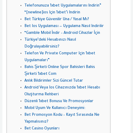
Telefonunuza 1xbet Uygulamalarını Indirin”
“[newline]ios Için 1xbet’i Indirin
Bet Türkiye Güvenilir Una / Yasal Mı?
Bet Ios Uygulaması — Uygulama Nasıl Indirilir
“Gamble Mobil İndir – Android Cihazlar İçin
Türkiye’deki Hesabınızı Nasıl
Doğrulayabilirsiniz?
Telefon Ve Private Computer Için 1xbet
Uygulamaları”
Bahis Şirketi Online Spor Bahisleri Bahis
Şirketi 1xbet Com
Anlık Bildirimler Sizi Güncel Tutar
Android Veya Ios Cihazınızda 1xbet Hesabı
Oluşturma Rehberi
Düzenli 1xbet Bonusu Ve Promosyonlar
Mobil Uyum Ve Kullanıcı Deneyimi:
Bet Promosyon Kodu – Kayıt Sırasında Ne
Yapmalısınız?
Bet Casino Oyunları