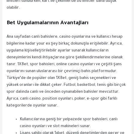
limitleri sunulurken, kart ile çekimlerde bu limitler daha düşük
olabilir.
Bet Uygulamalarının Avantajları
Ana sayfadan canlı bahislere, casino oyunlarına ve kullanıcı hesap
bilgilerine kadar your ex şey birkaç dokunuşla erişilebilir. Ayrıca,
uygulama kişiselleştirilebilir ayarlar sunarak kullanıcıların
deneyimlerini kendi ihtiyaçlarına göre şekillendirmelerine olanak
tanır. 1XBet, spor bahisleri, online casino oyunları ve çeşitli şans
oyunlarını sunan uluslararası bir çevrimiçi bahis platformudur.
Türkiye’de de popüler olan 1XBet, geniş bahis seçenekleri ve
yüksek oranları ile dikkat çeker. Futbol, basketbol, tenis gibi birçok
spor dalında canlı ve önceden oynanabilen bahisler mevcuttur.
Ayrıca, canlı casino, position oyunları, poker, e-spor gibi farklı
kategorilerde oyunlar sunar.
Kullanıcılarına geniş bir yelpazede spor bahisleri, canlı
casino oyunları ve slot makineleri sunar.
Lisans sahibi olarak 1xbet, düzenli denetimlerden geçer ve