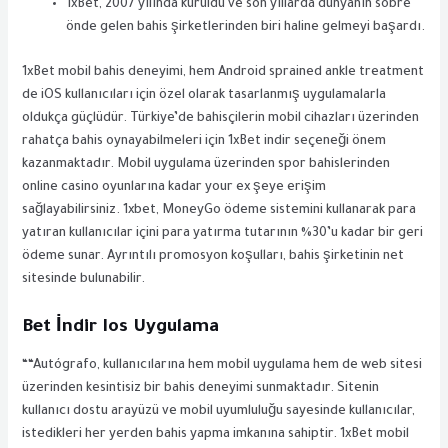
1xBet, 2007 yılında kuruldu ve son yıllarda dünyanın sobre
önde gelen bahis şirketlerinden biri haline gelmeyi başardı.
1xBet mobil bahis deneyimi, hem Android sprained ankle treatment
de iOS kullanıcıları için özel olarak tasarlanmış uygulamalarla
oldukça güçlüdür. Türkiye’de bahisçilerin mobil cihazları üzerinden
rahatça bahis oynayabilmeleri için 1xBet indir seçeneği önem
kazanmaktadır. Mobil uygulama üzerinden spor bahislerinden
online casino oyunlarına kadar your ex şeye erişim
sağlayabilirsiniz. 1xbet, MoneyGo ödeme sistemini kullanarak para
yatıran kullanıcılar içini para yatırma tutarının %30’u kadar bir geri
ödeme sunar. Ayrıntılı promosyon koşulları, bahis şirketinin net
sitesinde bulunabilir.
Bet İndir Ios Uygulama
““Autógrafo, kullanıcılarına hem mobil uygulama hem de web sitesi
üzerinden kesintisiz bir bahis deneyimi sunmaktadır. Sitenin
kullanıcı dostu arayüzü ve mobil uyumluluğu sayesinde kullanıcılar,
istedikleri her yerden bahis yapma imkanına sahiptir. 1xBet mobil