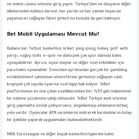
ve online casino sitesine giriş yapın. Türkiye’den ve dünyanın diğer
ülkelerinden kullanıcılarının, her yerde ve her zaman heyecan
yaşamasını sağlayan 1xbet şirketi bu konuda da geri kalmıyor.
Bet Mobil Uygulaması Mevcut Mu?
Kullanıcılar; futbol, basketbol, kriket, ping-pong, hokey, golf, with
yarışı, rugby, boks, e-spor ve daha pek çok spor dalında bahis
oynayabilirler. Ayrıca, siyasi olaylar ve diğer özel etkinlikler için
para bahis oynanabilir. Evinizden ayrılmadan gerçek bir gambling
establishment salonunun atmosferine girmenizi sağlayan canlı
krupiyeli çok sayıda oyun ise özel ilgiyi hak ediyor. 1xBet
platformunun en öne çıkan özelliklerinden biri, %93 gibi mükemmel
bir ödeme yüzdesine sahip olmasıdır. 1xBet Türkiye web sitesine
giriş yapmakta zorluk çekiyorsanız, engellemeyi atlamanın birkaç
yolu vardır. Oyuncular APK sürümlerini indirerek kurulumlarını kolay
bir şekilde yaparak uygulamaları kullanabilmektedir..
NBA, EuroLeague ve diğer büyük basketbol liglerine bahis