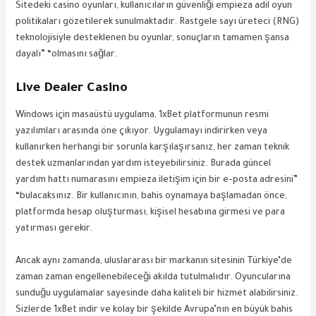
Sitedeki casino oyunları, kullanıcıların güvenliği empieza adil oyun
politikaları gözetilerek sunulmaktadır. Rastgele sayı üreteci (RNG)
teknolojisiyle desteklenen bu oyunlar, sonuçların tamamen şansa
dayalı” “olmasını sağlar.
Live Dealer Casino
Windows için masaüstü uygulama, 1xBet platformunun resmi
yazılımları arasında öne çıkıyor. Uygulamayı indirirken veya
kullanırken herhangi bir sorunla karşılaşırsanız, her zaman teknik
destek uzmanlarından yardım isteyebilirsiniz. Burada güncel
yardım hattı numarasını empieza iletişim için bir e-posta adresini”
“bulacaksınız. Bir kullanıcının, bahis oynamaya başlamadan önce,
platformda hesap oluşturması, kişisel hesabına girmesi ve para
yatırması gerekir.
Ancak aynı zamanda, uluslararası bir markanın sitesinin Türkiye’de
zaman zaman engellenebileceği akılda tutulmalıdır. Oyuncularına
sunduğu uygulamalar sayesinde daha kaliteli bir hizmet alabilirsiniz.
Sizlerde 1xBet indir ve kolay bir şekilde Avrupa’nın en büyük bahis