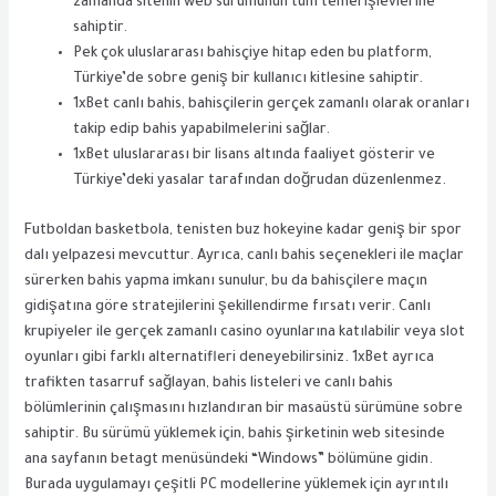
zamanda sitenin web sürümünün tüm temel işlevlerine
sahiptir.
Pek çok uluslararası bahisçiye hitap eden bu platform,
Türkiye’de sobre geniş bir kullanıcı kitlesine sahiptir.
1xBet canlı bahis, bahisçilerin gerçek zamanlı olarak oranları
takip edip bahis yapabilmelerini sağlar.
1xBet uluslararası bir lisans altında faaliyet gösterir ve
Türkiye’deki yasalar tarafından doğrudan düzenlenmez.
Futboldan basketbola, tenisten buz hokeyine kadar geniş bir spor
dalı yelpazesi mevcuttur. Ayrıca, canlı bahis seçenekleri ile maçlar
sürerken bahis yapma imkanı sunulur, bu da bahisçilere maçın
gidişatına göre stratejilerini şekillendirme fırsatı verir. Canlı
krupiyeler ile gerçek zamanlı casino oyunlarına katılabilir veya slot
oyunları gibi farklı alternatifleri deneyebilirsiniz. 1xBet ayrıca
trafikten tasarruf sağlayan, bahis listeleri ve canlı bahis
bölümlerinin çalışmasını hızlandıran bir masaüstü sürümüne sobre
sahiptir. Bu sürümü yüklemek için, bahis şirketinin web sitesinde
ana sayfanın betagt menüsündeki “Windows” bölümüne gidin.
Burada uygulamayı çeşitli PC modellerine yüklemek için ayrıntılı