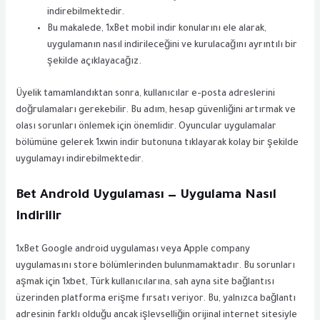
indirebilmektedir.
Bu makalede, 1xBet mobil indir konularını ele alarak,
uygulamanın nasıl indirileceğini ve kurulacağını ayrıntılı bir
şekilde açıklayacağız.
Üyelik tamamlandıktan sonra, kullanıcılar e-posta adreslerini
doğrulamaları gerekebilir. Bu adım, hesap güvenliğini artırmak ve
olası sorunları önlemek için önemlidir. Oyuncular uygulamalar
bölümüne gelerek 1xwin indir butonuna tıklayarak kolay bir şekilde
uygulamayı indirebilmektedir.
Bet Android Uygulaması — Uygulama Nasıl
Indirilir
1xBet Google android uygulaması veya Apple company
uygulamasını store bölümlerinden bulunmamaktadır. Bu sorunları
aşmak için 1xbet, Türk kullanıcılarına, sah ayna site bağlantısı
üzerinden platforma erişme fırsatı veriyor. Bu, yalnızca bağlantı
adresinin farklı olduğu ancak işlevselliğin orijinal internet sitesiyle