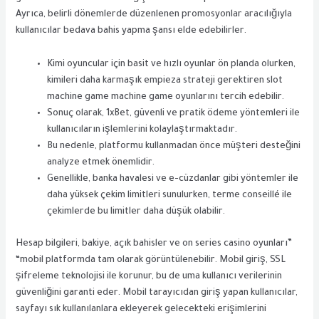
Ayrıca, belirli dönemlerde düzenlenen promosyonlar aracılığıyla
kullanıcılar bedava bahis yapma şansı elde edebilirler.
Kimi oyuncular için basit ve hızlı oyunlar ön planda olurken,
kimileri daha karmaşık empieza strateji gerektiren slot
machine game machine game oyunlarını tercih edebilir.
Sonuç olarak, 1xBet, güvenli ve pratik ödeme yöntemleri ile
kullanıcıların işlemlerini kolaylaştırmaktadır.
Bu nedenle, platformu kullanmadan önce müşteri desteğini
analyze etmek önemlidir.
Genellikle, banka havalesi ve e-cüzdanlar gibi yöntemler ile
daha yüksek çekim limitleri sunulurken, terme conseillé ile
çekimlerde bu limitler daha düşük olabilir.
Hesap bilgileri, bakiye, açık bahisler ve on series casino oyunları”
“mobil platformda tam olarak görüntülenebilir. Mobil giriş, SSL
şifreleme teknolojisi ile korunur, bu de uma kullanıcı verilerinin
güvenliğini garanti eder. Mobil tarayıcıdan giriş yapan kullanıcılar,
sayfayı sık kullanılanlara ekleyerek gelecekteki erişimlerini