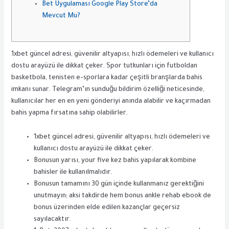
Bet Uygulaması Google Play Store’da
Mevcut Mu?
1xbet güncel adresi, güvenilir altyapısı, hızlı ödemeleri ve kullanıcı
dostu arayüzü ile dikkat çeker. Spor tutkunları için futboldan
basketbola, tenisten e-sporlara kadar çeşitli branşlarda bahis
imkanı sunar. Telegram’ın sunduğu bildirim özelliği neticesinde,
kullanıcılar her en en yeni gönderiyi anında alabilir ve kaçırmadan
bahis yapma fırsatına sahip olabilirler.
1xbet güncel adresi, güvenilir altyapısı, hızlı ödemeleri ve
kullanıcı dostu arayüzü ile dikkat çeker.
Bonusun yarısı, your five kez bahis yapılarak kombine
bahisler ile kullanılmalıdır.
Bonusun tamamını 30 gün içinde kullanmanız gerektiğini
unutmayın; aksi takdirde hem bonus ankle rehab ebook de
bonus üzerinden elde edilen kazançlar geçersiz
sayılacaktır.