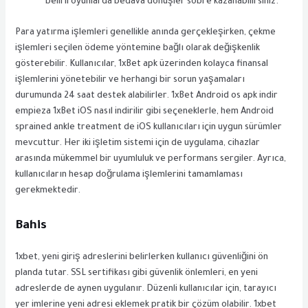
belirli oyunlarda bedava dönüşler sobre kazanabilirsiniz.
Para yatırma işlemleri genellikle anında gerçekleşirken, çekme
işlemleri seçilen ödeme yöntemine bağlı olarak değişkenlik
gösterebilir. Kullanıcılar, 1xBet apk üzerinden kolayca finansal
işlemlerini yönetebilir ve herhangi bir sorun yaşamaları
durumunda 24 saat destek alabilirler. 1xBet Android os apk indir
empieza 1xBet iOS nasıl indirilir gibi seçeneklerle, hem Android
sprained ankle treatment de iOS kullanıcıları için uygun sürümler
mevcuttur. Her iki işletim sistemi için de uygulama, cihazlar
arasında mükemmel bir uyumluluk ve performans sergiler. Ayrıca,
kullanıcıların hesap doğrulama işlemlerini tamamlaması
gerekmektedir.
Bahis
1xbet, yeni giriş adreslerini belirlerken kullanıcı güvenliğini ön
planda tutar. SSL sertifikası gibi güvenlik önlemleri, en yeni
adreslerde de aynen uygulanır. Düzenli kullanıcılar için, tarayıcı
yer imlerine yeni adresi eklemek pratik bir çözüm olabilir. 1xbet