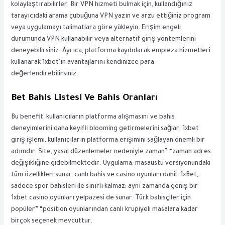
kolaylaştırabilirler. Bir VPN hizmeti bulmak için, kullandığınız
tarayıcıdaki arama çubuğuna VPN yazın ve arzu ettiğiniz program
veya uygulamayı talimatlara göre yükleyin. Erişim engeli
durumunda VPN kullanabilir veya alternatif giriş yöntemlerini
deneyebilirsiniz. Ayrıca, platforma kaydolarak empieza hizmetleri
kullanarak 1xbet’in avantajlarını kendinizce para
değerlendirebilirsiniz.
Bet Bahis Listesi Ve Bahis Oranları
Bu benefit, kullanıcıların platforma alışmasını ve bahis
deneyimlerini daha keyifli blooming getirmelerini sağlar. 1xbet
giriş işlemi, kullanıcıların platforma erişimini sağlayan önemli bir
adımdır. Site, yasal düzenlemeler nedeniyle zaman” “zaman adres
değişikliğine gidebilmektedir. Uygulama, masaüstü versiyonundaki
tüm özellikleri sunar, canlı bahis ve casino oyunları dahil. 1xBet,
sadece spor bahisleri ile sınırlı kalmaz; aynı zamanda geniş bir
1xbet casino oyunları yelpazesi de sunar. Türk bahisçiler için
popüler” “position oyunlarından canlı krupiyeli masalara kadar
birçok seçenek mevcuttur.