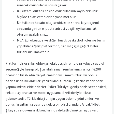
Bu jackpot oyunları, büyük kazançlar elde etme şansı
sunarak oyuncuların ilgisini çeker.
Bu sistem, düzenli casino oyuncularının kayıplarını bir
ölçüde telafi etmelerine yardımcı olur.
Bir kullanıcı hesabı oluşturulduktan sonra, kayıt işlemi
sırasında girilen e-posta adresi ve şifreyi kullanarak
oturum açabilirsiniz.
NBA, EuroLeague ve diğer büyük basketbol liglerine bahis
yapabileceğiniz platformda, her maç için çeşitli bahis
türleri sunulmaktadır.
Platformda oranlar oldukça rekabetçidir empieza kolayca üye ol
seçeneğiyle hesap oluşturabilirsiniz. Yeni kullanıcılar için %200
oranında bir ilk afin de yatırma bonusu mevcuttur. Bu bonus
neticesinde kullanıcılar, yatırdıkları tutarın üç katına kadar bahis
yapma imkanı elde ederler. 1xBet Türkiye, geniş bahis seçenekleri,
rekabetçi oranlar ve mobil uygulama özellikleriyle dikkat
çekmektedir. Türk bahisçiler için uygun ödeme yöntemleri ve
bonus fırsatları sayesinde çekici bir platformdur. Ancak 1xBet
şikayet ve güvenilirlik konularında dikkatli olmakta fayda var.