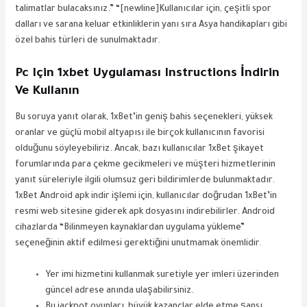
talimatlar bulacaksınız.” “[newline]Kullanıcılar için, çeşitli spor
dalları ve sarana keluar etkinliklerin yanı sıra Asya handikapları gibi
özel bahis türleri de sunulmaktadır.
Pc Için 1xbet Uygulaması Instructions İndirin
Ve Kullanın
Bu soruya yanıt olarak, 1xBet’in geniş bahis seçenekleri, yüksek
oranlar ve güçlü mobil altyapısı ile birçok kullanıcının favorisi
olduğunu söyleyebiliriz. Ancak, bazı kullanıcılar 1xBet şikayet
forumlarında para çekme gecikmeleri ve müşteri hizmetlerinin
yanıt süreleriyle ilgili olumsuz geri bildirimlerde bulunmaktadır.
1xBet Android apk indir işlemi için, kullanıcılar doğrudan 1xBet’in
resmi web sitesine giderek apk dosyasını indirebilirler. Android
cihazlarda “Bilinmeyen kaynaklardan uygulama yükleme”
seçeneğinin aktif edilmesi gerektiğini unutmamak önemlidir.
Yer imi hizmetini kullanmak suretiyle yer imleri üzerinden
güncel adrese anında ulaşabilirsiniz.