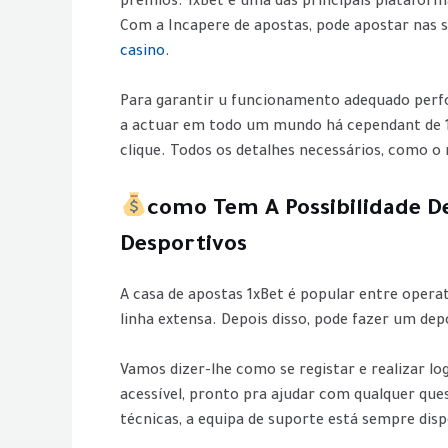
prémios. 1xBet é uma das principais platafor
Com a Incapere de apostas, pode apostar nas s
casino
.
Para garantir u funcionamento adequado perfo
a actuar em todo um mundo há cependant de 1
clique. Todos os detalhes necessários, como o 
como Tem A Possibilidade D
Desportivos
A casa de apostas 1xBet é popular entre opera
linha extensa. Depois disso, pode fazer um dep
Vamos dizer-lhe como se registar e realizar lo
acessível, pronto pra ajudar com qualquer ques
técnicas, a equipa de suporte está sempre disp