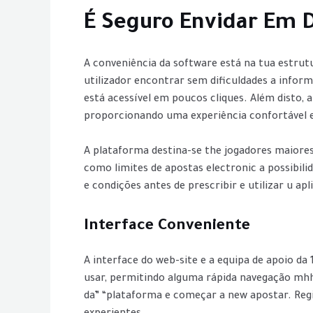
É Seguro Envidar Em 
A conveniência da software está na tua estrut
utilizador encontrar sem dificuldades a informa
está acessível em poucos cliques. Além disto, 
proporcionando uma experiência confortável e
A plataforma destina-se the jogadores maiores
como limites de apostas electronic a possibi
e condições antes de prescribir e utilizar u apl
Interface Conveniente
A interface do web-site e a equipa de apoio da 
usar, permitindo alguma rápida navegação mh
da” “plataforma e começar a new apostar. Regis