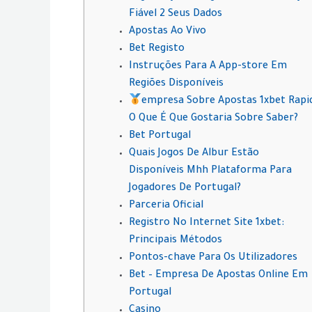
Fiável 2 Seus Dados
Apostas Ao Vivo
Bet Registo
Instruções Para A App-store Em
Regiões Disponíveis
empresa Sobre Apostas 1xbet Rapi
O Que É Que Gostaria Sobre Saber?
Bet Portugal
Quais Jogos De Albur Estão
Disponíveis Mhh Plataforma Para
Jogadores De Portugal?
Parceria Oficial
Registro No Internet Site 1xbet:
Principais Métodos
Pontos-chave Para Os Utilizadores
Bet – Empresa De Apostas Online Em
Portugal
Casino