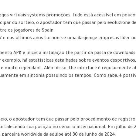
, jogos virtuais systems promoções, tudo está acessível em poucos
icipar do sorteio, o apostador tem que passar pelo evoluzione de
tre os jogadores de Spain.
7 e nos últimos anos tornou-se uma dasjenige empresas líder no
umento APK e inicie a instalação the partir da pasta de download
or exemplo, há estatísticas detalhadas sobre eventos desportivos,
 e muito cependant. Além disso, the interface é regularmente a
uamente em sintonia possuindo os tempos. Como sabe, é possíve
rteio, o apostador tem que passar pelo procedimento de regist
fortalecendo sua posição no cenário internacional. Em julho de 
 parceira worldwide da equipe até 30 de junho de 2024.