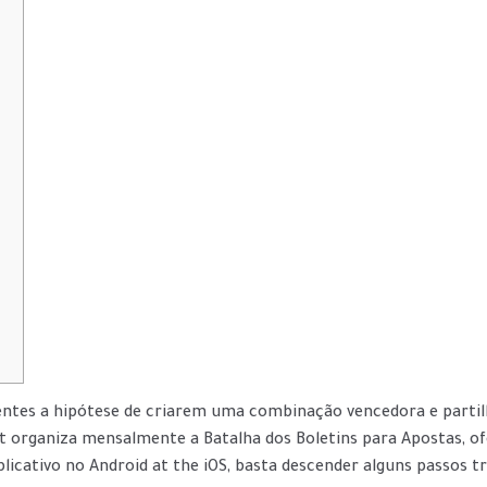
clientes a hipótese de criarem uma combinação vencedora e part
t organiza mensalmente a Batalha dos Boletins para Apostas, o
plicativo no Android at the iOS, basta descender alguns passos t