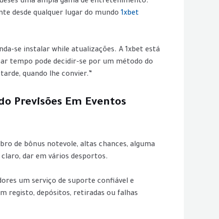
tugueses uma ampla gama de entretenimento.
tante desde qualquer lugar do mundo
1xbet
-se instalar while atualizações. A 1xbet está
tar tempo pode decidir-se por um método do
tarde, quando lhe convier.”
ndo Previsões Em Eventos
ibro de bônus notevole, altas chances, alguma
 claro, dar em vários desportos.
adores um serviço de suporte confiável e
 registo, depósitos, retiradas ou falhas