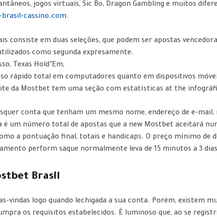
antâneos, jogos virtuais, Sic Bo, Dragon Gambling e muitos difer
brasil-cassino.com
.
is consiste em duas seleções, que podem ser apostas vencedora
utilizados como segunda expresamente.
sso, Texas Hold’Em,
sso rápido total em computadores quanto em dispositivos móvei
site da Mostbet tem uma seção com estatísticas at the infográf
aisquer conta que tenham um mesmo nome, endereço de e-mail,
ha é um número total de apostas que a new Mostbet aceitará nu
como a pontuação final, totais e handicaps. O preço mínimo de 
amento perform saque normalmente leva de 15 minutos a 3 dias
tbet Brasil
as-vindas logo quando lechigada a sua conta. Porém, existem m
umpra os requisitos estabelecidos. É luminoso que, ao se regis