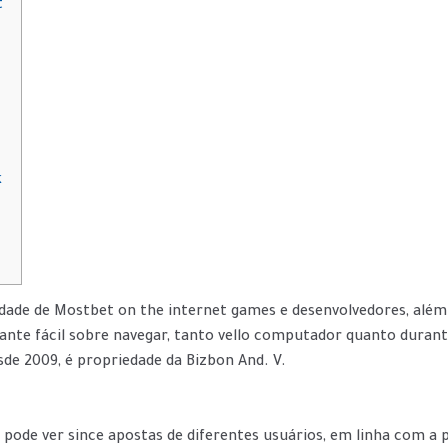
t
k
ade de Mostbet on the internet games e desenvolvedores, além 
ante fácil sobre navegar, tanto vello computador quanto durant
de 2009, é propriedade da Bizbon And. V.
 pode ver since apostas de diferentes usuários, em linha com a p