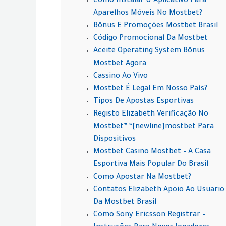
Como Instalar U Aplicativo Para
Aparelhos Móveis No Mostbet?
Bônus E Promoções Mostbet Brasil
Código Promocional Da Mostbet
Aceite Operating System Bônus
Mostbet Agora
Cassino Ao Vivo
Mostbet É Legal Em Nosso País?
Tipos De Apostas Esportivas
Registo Elizabeth Verificação No
Mostbet” “[newline]mostbet Para
Dispositivos
Mostbet Casino Mostbet – A Casa
Esportiva Mais Popular Do Brasil
Como Apostar Na Mostbet?
Contatos Elizabeth Apoio Ao Usuario
Da Mostbet Brasil
Como Sony Ericsson Registrar –