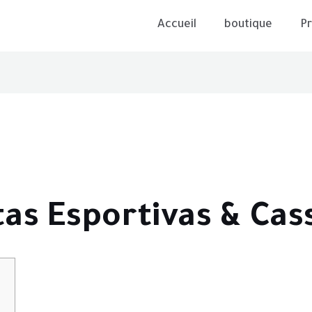
Accueil
boutique
Pr
as Esportivas & Cas