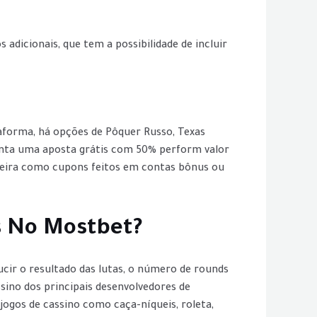
adicionais, que tem a possibilidade de incluir
taforma, há opções de Pôquer Russo, Texas
conta uma aposta grátis com 50% perform valor
neira como cupons feitos em contas bônus ou
is No Mostbet?
ucir o resultado das lutas, o número de rounds
sino dos principais desenvolvedores de
ogos de cassino como caça-níqueis, roleta,