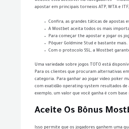
website está acessível via navegadores” “mobi
apostar em principais torneios ATP, WTA e ITF,
Confira, as grandes táticas de apostas e
A Mostbet aceita todos os mais import
Para começar the apostar e jogar os jogo
Pôquer Goldmine Stud e bastante mais.
Com o protocolo SSL, a Mostbet garante
Uma variedade sobre jogos TOTO está disponíve
Para os clientes que procuram alternativas em
categoria. Para ganhar ao jogar video poker m
com exatidão operating-system resultados de 
exemplo, um valor que você ganha é com base 
Aceite Os Bônus Most
Isso permite que os jogadores ganhem uma qua