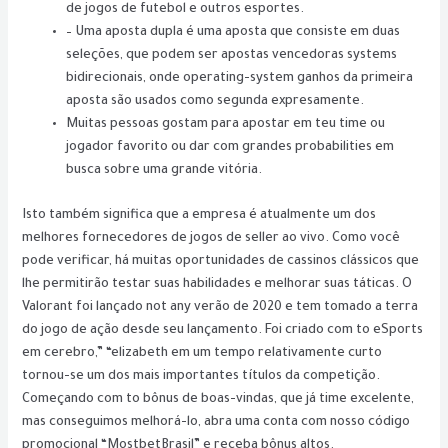
de jogos de futebol e outros esportes.
– Uma aposta dupla é uma aposta que consiste em duas
seleções, que podem ser apostas vencedoras systems
bidirecionais, onde operating-system ganhos da primeira
aposta são usados como segunda expresamente.
Muitas pessoas gostam para apostar em teu time ou
jogador favorito ou dar com grandes probabilities em
busca sobre uma grande vitória.
Isto também significa que a empresa é atualmente um dos
melhores fornecedores de jogos de seller ao vivo. Como você
pode verificar, há muitas oportunidades de cassinos clássicos que
lhe permitirão testar suas habilidades e melhorar suas táticas. O
Valorant foi lançado not any verão de 2020 e tem tomado a terra
do jogo de ação desde seu lançamento. Foi criado com to eSports
em cerebro,” “elizabeth em um tempo relativamente curto
tornou-se um dos mais importantes títulos da competição.
Começando com to bônus de boas-vindas, que já time excelente,
mas conseguimos melhorá-lo, abra uma conta com nosso código
promocional “MostbetBrasil” e receba bônus altos.