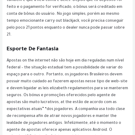
também e que a new conta é deles. Depois que to depósito for
feito e o pagamento for verificado, o bônus será creditado em
conta de bônus do usuário. No jogo simples, porém ao mesmo
tempo emocionante carry out blackjack, você precisa conseguir
pelo poco 21 pontos enquanto o dealer nunca pode passar sobre
21.
Esporte De Fantasia
Apostas on the internet não são hoje em dia reguladas num nível
federal – the situação estadual tem a possibilidade de variar do
espaço para o outro. Portanto, os jogadores Brasileiros devem
possuir muito cuidado ao fazerem apostas nesse tipo de web-site
e devem liquidar as leis elizabeth regulamentos para se manterem
seguros. Os bónus e promoções oferecidos pelo agente de
apostas são muito lucrativos, at the estão de acordo com as
expectativas atuais” “dos jogadores. A companhia usa todo clase
de recompensa afin de atrair novos jogadores e manter the
lealdade de jogadores antigos. Infelizmente, até o momento o
agente de apostas oferece apenas aplicativos Android. O