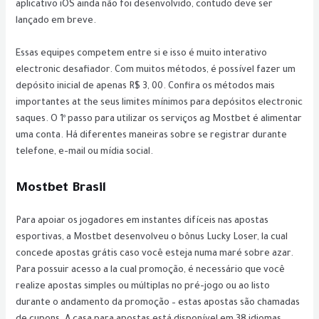
aplicativo iOS ainda não foi desenvolvido, contudo deve ser
lançado em breve.
Essas equipes competem entre si e isso é muito interativo
electronic desafiador. Com muitos métodos, é possível fazer um
depósito inicial de apenas R$ 3, 00. Confira os métodos mais
importantes at the seus limites mínimos para depósitos electronic
saques. O 1º passo para utilizar os serviços ag Mostbet é alimentar
uma conta. Há diferentes maneiras sobre se registrar durante
telefone, e-mail ou mídia social.
Mostbet Brasil
Para apoiar os jogadores em instantes difíceis nas apostas
esportivas, a Mostbet desenvolveu o bônus Lucky Loser, la cual
concede apostas grátis caso você esteja numa maré sobre azar.
Para possuir acesso a la cual promoção, é necessário que você
realize apostas simples ou múltiplas no pré-jogo ou ao listo
durante o andamento da promoção – estas apostas são chamadas