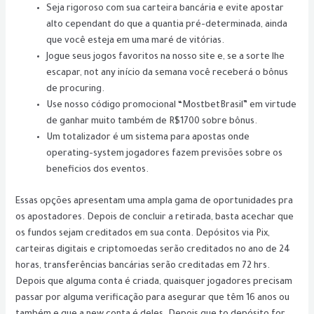
Seja rigoroso com sua carteira bancária e evite apostar
alto cependant do que a quantia pré-determinada, ainda
que você esteja em uma maré de vitórias.
Jogue seus jogos favoritos na nosso site e, se a sorte lhe
escapar, not any início da semana você receberá o bônus
de procuring.
Use nosso código promocional “MostbetBrasil” em virtude
de ganhar muito também de R$1700 sobre bônus.
Um totalizador é um sistema para apostas onde
operating-system jogadores fazem previsões sobre os
beneficios dos eventos.
Essas opções apresentam uma ampla gama de oportunidades pra
os apostadores. Depois de concluir a retirada, basta acechar que
os fundos sejam creditados em sua conta. Depósitos via Pix,
carteiras digitais e criptomoedas serão creditados no ano de 24
horas, transferências bancárias serão creditadas em 72 hrs.
Depois que alguma conta é criada, quaisquer jogadores precisam
passar por alguma verificação para asegurar que têm 16 anos ou