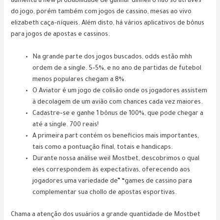
aumenta a new probabilidade de ganhar dinheiro não só através
do jogo, porém também com jogos de cassino, mesas ao vivo
elizabeth caça-níqueis. Além disto, há vários aplicativos de bônus
para jogos de apostas e cassinos.
Na grande parte dos jogos buscados, odds estão mhh
ordem de a single. 5-5%, e no ano de partidas de futebol
menos populares chegam a 8%.
O Aviator é um jogo de colisão onde os jogadores assistem
à decolagem de um avião com chances cada vez maiores.
Cadastre-se e ganhe 1 bônus de 100%, que pode chegar a
até a single. 700 reais!
A primeira part contém os beneficios mais importantes,
tais como a pontuação final, totais e handicaps.
Durante nossa análise weil Mostbet, descobrimos o qual
eles correspondem às expectativas, oferecendo aos
jogadores uma variedade de” “games de cassino para
complementar sua chollo de apostas esportivas.
Chama a atenção dos usuários a grande quantidade de Mostbet