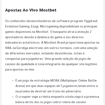
Apostas Ao Vivo Mostbet
Os conhecidos desenvolvedores de software program Yggdrasil,
Evolution Gaming, Ezugi, Microgaming disponibilizam os principais
games disponíveis na Mostbet. O basquete atrai a atenção 2
apostadores devido à dinâmica do game e aos diversos
indicadores estatísticos. A Mostbet Brasil proporciona apostas na
NBA, na Euroliga electronic em outros torneios, com uma seleção
de diferentes mercados, incluindo desistências, totais e
conquistas para jogadores. Uma grande seleção de jogos de
cassino de qualidade é zona integrante de qualquer site legítimo
para apostas on-line.
É um jogo de estratégia MOBA (Multiplayer Online Battle
Arena) em que duas equipes de 5 jogadores lutam entre si
na prueba de destruir um trono do adversário.
O croupier viaje a roleta enquanto a bola viaja é a premissa
básica de los dos os jogos sobre roleta de cassino.