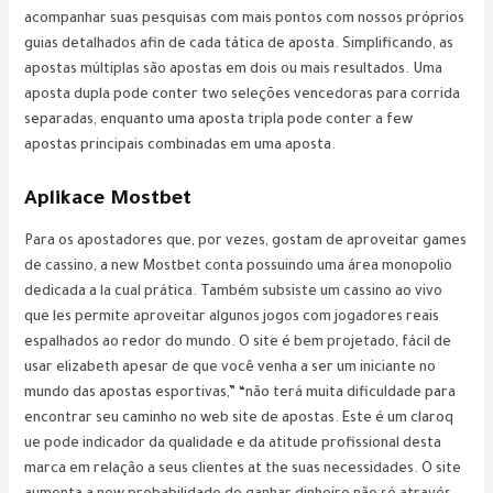
acompanhar suas pesquisas com mais pontos com nossos próprios
guias detalhados afin de cada tática de aposta. Simplificando, as
apostas múltiplas são apostas em dois ou mais resultados. Uma
aposta dupla pode conter two seleções vencedoras para corrida
separadas, enquanto uma aposta tripla pode conter a few
apostas principais combinadas em uma aposta.
Aplikace Mostbet
Para os apostadores que, por vezes, gostam de aproveitar games
de cassino, a new Mostbet conta possuindo uma área monopolio
dedicada a la cual prática. Também subsiste um cassino ao vivo
que les permite aproveitar algunos jogos com jogadores reais
espalhados ao redor do mundo. O site é bem projetado, fácil de
usar elizabeth apesar de que você venha a ser um iniciante no
mundo das apostas esportivas,” “não terá muita dificuldade para
encontrar seu caminho no web site de apostas. Este é um claroq
ue pode indicador da qualidade e da atitude profissional desta
marca em relação a seus clientes at the suas necessidades. O site