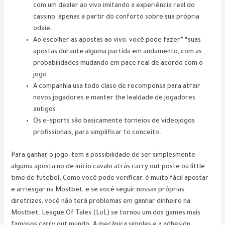
com um dealer ao vivo imitando a experiência real do
cassino, apenas a partir do conforto sobre sua própria
odaie.
Ao escolher as apostas ao vivo, você pode fazer” “suas
apostas durante alguma partida em andamento, com as
probabilidades mudando em pace real de acordo com o
jogo.
A companhia usa todo clase de recompensa para atrair
novos jogadores e manter the lealdade de jogadores
antigos.
Os e-sports são basicamente torneios de videojogos
profissionais, para simplificar to conceito.
Para ganhar o jogo, tem a possibilidade de ser simplesmente
alguma aposta no de início cavalo atrás carry out poste ou little
time de futebol. Como você pode verificar, é muito fácil apostar
e arriesgar na Mostbet, e se você seguir nossas próprias
diretrizes, você não terá problemas em ganhar dinheiro na
Mostbet. League Of Tales (LoL) se tornou um dos games mais