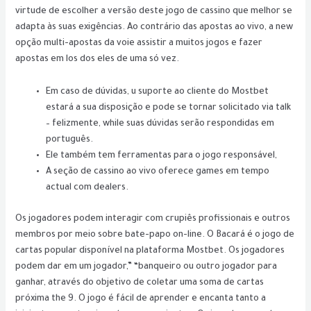
virtude de escolher a versão deste jogo de cassino que melhor se
adapta às suas exigências. Ao contrário das apostas ao vivo, a new
opção multi-apostas da voie assistir a muitos jogos e fazer
apostas em los dos eles de uma só vez.
Em caso de dúvidas, u suporte ao cliente do Mostbet
estará a sua disposição e pode se tornar solicitado via talk
– felizmente, while suas dúvidas serão respondidas em
português.
Ele também tem ferramentas para o jogo responsável,
A seção de cassino ao vivo oferece games em tempo
actual com dealers.
Os jogadores podem interagir com crupiês profissionais e outros
membros por meio sobre bate-papo on-line. O Bacará é o jogo de
cartas popular disponível na plataforma Mostbet. Os jogadores
podem dar em um jogador,” “banqueiro ou outro jogador para
ganhar, através do objetivo de coletar uma soma de cartas
próxima the 9. O jogo é fácil de aprender e encanta tanto a