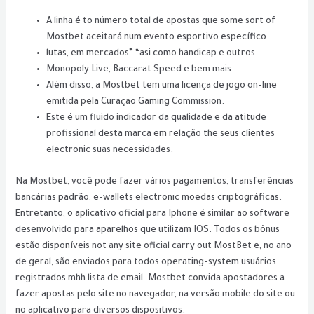
A linha é to número total de apostas que some sort of
Mostbet aceitará num evento esportivo específico.
lutas, em mercados” “asi como handicap e outros.
Monopoly Live, Baccarat Speed e bem mais.
Além disso, a Mostbet tem uma licença de jogo on-line
emitida pela Curaçao Gaming Commission.
Este é um fluido indicador da qualidade e da atitude
profissional desta marca em relação the seus clientes
electronic suas necessidades.
Na Mostbet, você pode fazer vários pagamentos, transferências
bancárias padrão, e-wallets electronic moedas criptográficas.
Entretanto, o aplicativo oficial para Iphone é similar ao software
desenvolvido para aparelhos que utilizam IOS. Todos os bônus
estão disponíveis not any site oficial carry out MostBet e, no ano
de geral, são enviados para todos operating-system usuários
registrados mhh lista de email. Mostbet convida apostadores a
fazer apostas pelo site no navegador, na versão mobile do site ou
no aplicativo para diversos dispositivos.