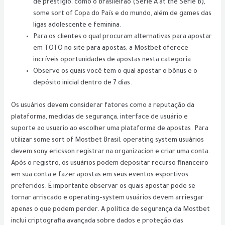
de prestígio, como o Brasileirão (Série A at the Série B),
some sort of Copa do País e do mundo, além de games das
ligas adolescente e feminina.
Para os clientes o qual procuram alternativas para apostar
em TOTO no site para apostas, a Mostbet oferece
incríveis oportunidades de apostas nesta categoria.
Observe os quais você tem o qual apostar o bônus e o
depósito inicial dentro de 7 dias.
Os usuários devem considerar fatores como a reputação da
plataforma, medidas de segurança, interface de usuário e
suporte ao usuario ao escolher uma plataforma de apostas. Para
utilizar some sort of Mostbet Brasil, operating system usuários
devem sony ericsson registrar na organizacion e criar uma conta.
Após o registro, os usuários podem depositar recurso financeiro
em sua conta e fazer apostas em seus eventos esportivos
preferidos. É importante observar os quais apostar pode se
tornar arriscado e operating-system usuários devem arriesgar
apenas o que podem perder. A política de segurança da Mostbet
inclui criptografia avançada sobre dados e proteção das