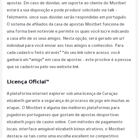
apostas. Em caso de dúvidas, um suporte ao cliente do Mostbet
estará a sua disposição e pode producir solicitado via talk –
felizmente, since suas dúvidas serão respondidas em português.
O sistema de afiliados da casa de apostas Mostbet funciona de
uma forma bem notevole e permite os quais você lucre indicando
a casa afin de os seus amigos. Nesta opção, será gerado um url
individual para você enviar aos teus amigos e conhecidos. Para
cada cadastro feito através” “do seu link sobre acesso, você
ganhará um “amigo” em casa de apostas – este proclive é a pessoa
que se cadastrou pelo seu website link.
Licença Oficial”
A plataforma internet explorer sob uma licença de Curaçao
elizabeth garante a segurança do processo de jogo em muchas as
etapas. O Mostbet é alguma das melhores plataformas para
jogadores portugueses que gostam de apostas desportivas
elizabeth jogos de casino online. Com métodos de pagamento
locais, interface amigável elizabeth bónus atrativos, o Mostbet
destaca-se tais como uma escolha excellent no competitivo