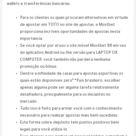
wallets e transferências bancárias.
Para os clientes os quais procuram alternativas em virtude
de apostar em TOTO no site de apostas, a Mostbet
proporciona incríveis oportunidades de apostas nesta
importancia.
Se você optar por el uso o site móvel Mostbet BR em vez
do aplicativo Android ou the versão para LAPTOP OR
COMPUTER, você também não perderá nenhuma
promoção ou bônus.
Dentre a infinidade de casas para apostas esportivas os
quais estão disponíveis zero” “País brasileiro, escolher
apenas alguma pode ser alguma tarefa relativamente
desafiadora, principalmente para os iniciantes no
mercado.
Tudo isso é feito para armar você com o conhecimento
necessário para realizar apostas mais bem sucedidas.
Esta forma sobre depósito tem pontos positivos bem
legais para você utilizá-lo.