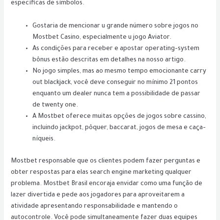
específicas de símbolos.
Gostaria de mencionar u grande número sobre jogos no
Mostbet Casino, especialmente u jogo Aviator.
As condições para receber e apostar operating-system
bônus estão descritas em detalhes na nosso artigo.
No jogo simples, mas ao mesmo tempo emocionante carry
out blackjack, você deve conseguir no mínimo 21 pontos
enquanto um dealer nunca tem a possibilidade de passar
de twenty one.
A Mostbet oferece muitas opções de jogos sobre cassino,
incluindo jackpot, pôquer, baccarat, jogos de mesa e caça-
níqueis.
Mostbet responsable que os clientes podem fazer perguntas e
obter respostas para elas search engine marketing qualquer
problema. Mostbet Brasil encoraja envidar como uma função de
lazer divertida e pede aos jogadores para aproveitarem a
atividade apresentando responsabilidade e mantendo o
autocontrole. Você pode simultaneamente fazer duas equipes