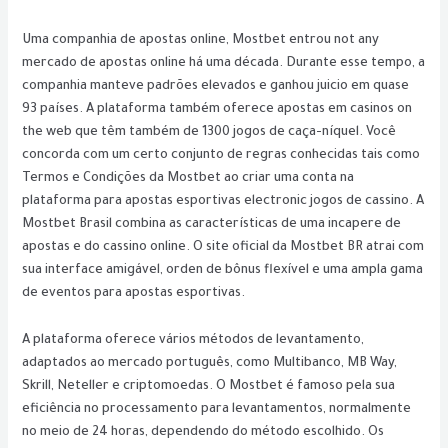
Uma companhia de apostas online, Mostbet entrou not any
mercado de apostas online há uma década. Durante esse tempo, a
companhia manteve padrões elevados e ganhou juicio em quase
93 países. A plataforma também oferece apostas em casinos on
the web que têm também de 1300 jogos de caça-níquel. Você
concorda com um certo conjunto de regras conhecidas tais como
Termos e Condições da Mostbet ao criar uma conta na
plataforma para apostas esportivas electronic jogos de cassino. A
Mostbet Brasil combina as características de uma incapere de
apostas e do cassino online. O site oficial da Mostbet BR atrai com
sua interface amigável, orden de bônus flexível e uma ampla gama
de eventos para apostas esportivas.
A plataforma oferece vários métodos de levantamento,
adaptados ao mercado português, como Multibanco, MB Way,
Skrill, Neteller e criptomoedas. O Mostbet é famoso pela sua
eficiência no processamento para levantamentos, normalmente
no meio de 24 horas, dependendo do método escolhido. Os