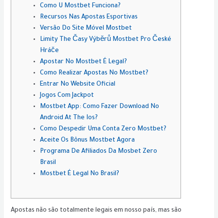
Como U Mostbet Funciona?
Recursos Nas Apostas Esportivas
Versão Do Site Móvel Mostbet
Limity The Časy Výběrů Mostbet Pro České
Hráče
Apostar No Mostbet É Legal?
Como Realizar Apostas No Mostbet?
Entrar No Website Oficial
Jogos Com Jackpot
Mostbet App: Como Fazer Download No
Android At The Ios?
Como Despedir Uma Conta Zero Mostbet?
Aceite Os Bônus Mostbet Agora
Programa De Afiliados Da Mosbet Zero
Brasil
Mostbet É Legal No Brasil?
Apostas não são totalmente legais em nosso país, mas são