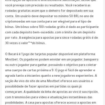
esta opção de apostas é uma excelente substituição, desde que
você preveja com precisão os resultados. Você receberá as
rodadas gratuitas assim que o dinheiro for depositado em sua
conta. Um usuário deve depositar no mínimo 50 BRL no ano de
criptomoedas em sua conta para ser elegível para el tipo de
bônus. Um bônus sobre 100 rodadas grátis é dado ao participante
com cada depósito bem-sucedido, com o limite de um depósito
por rato. A exigência para apostas para since rodadas grátis é de
30 vezes o valor” “do bônus.
O Bacará é 1 jogo de tarjetas popular disponível em plataforma
Mostbet. Os jogadores podem envidar em um jogador, banqueiro
ou outro jogador para ganhar, possuindo o objetivo para coletar
uma cuerpo de cartas próxima a 9. O jogo é fácil de aprender e
agrada tanto a iniciantes quanto a new jogadores experientes. A
seção Ao vivo do site de uma Mostbet oferece aos usuários a
possibilidade de fazer apostas em partidas os quais já
começaram. A qualidade da linha de apostas ao vivo é suscripción,
com transmissões para vídeo e atualizações instantâneas das
posibilidades. A casa para apostas oferece acesso a apostas em