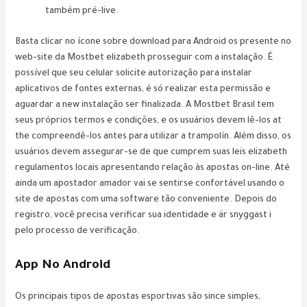
também pré-live.
Basta clicar no ícone sobre download para Android os presente no
web-site da Mostbet elizabeth prosseguir com a instalação. É
possível que seu celular solicite autorização para instalar
aplicativos de fontes externas, é só realizar esta permissão e
aguardar a new instalação ser finalizada. A Mostbet Brasil tem
seus próprios termos e condições, e os usuários devem lê-los at
the compreendê-los antes para utilizar a trampolín. Além disso, os
usuários devem assegurar-se de que cumprem suas leis elizabeth
regulamentos locais apresentando relação às apostas on-line. Até
ainda um apostador amador vai se sentirse confortável usando o
site de apostas com uma software tão conveniente. Depois do
registro, você precisa verificar sua identidade e är snyggast i
pelo processo de verificação.
App No Android
Os principais tipos de apostas esportivas são since simples,