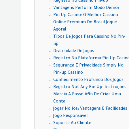
Registro No Cassino Pin-up
Vantagens Perform Modo Demo:
Pin Up Casino: O Melhor Cassino
Online Premium Do Brasil Jogue
Agora!
Tipos De Jogos Para Cassino No Pin-
up
Diversidade De Jogos
Registro Na Plataforma Pin Up Casin
Segurança E Privacidade Simply No
Pin-up Cassino
Conhecimento Profundo Dos Jogos
Registro Not Any Pin Up: Instruções
Marcia A Passo Afin De Criar Uma
Conta
Jogar No Ios: Vantagens E Facilidades
Jogo Responsável
Suporte Ao Cliente