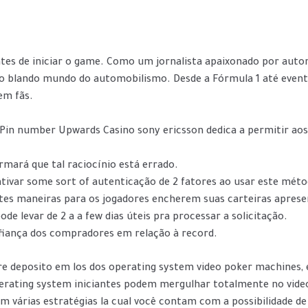
 antes de iniciar o game. Como um jornalista apaixonado por auto
r o blando mundo do automobilismo. Desde a Fórmula 1 até evento
em fãs.
 Pin number Upwards Casino sony ericsson dedica a permitir aos
rmará que tal raciocínio está errado.
ivar some sort of autenticação de 2 fatores ao usar este méto
entes maneiras para os jogadores encherem suas carteiras apres
ode levar de 2 a a few dias úteis pra processar a solicitação.
fiança dos compradores em relação à record.
re deposito em los dos operating system video poker machines,
perating system iniciantes podem mergulhar totalmente no vide
 várias estratégias la cual você contam com a possibilidade de