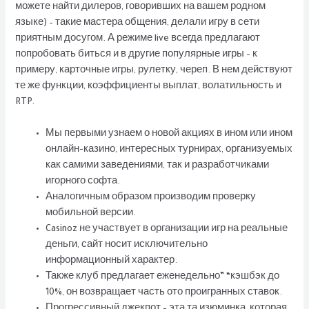
можете найти дилеров, говоривших на вашем родном
языке) – такие мастера общения, делали игру в сети
приятным досугом. А режиме live всегда предлагают
попробовать биться и в другие популярные игры – к
примеру, карточные игры, рулетку, череп. В нем действуют
те же функции, коэффициенты выплат, волатильность и
RTP.
Мы первыми узнаем о новой акциях в ином или ином
онлайн-казино, интересных турнирах, организуемых
как самими заведениями, так и разработчиками
игорного софта.
Аналогичным образом производим проверку
мобильной версии.
Casinoz не участвует в организации игр на реальные
деньги, сайт носит исключительно
информационный характер.
Также клуб предлагает еженедельно” “кэшбэк до
10%, он возвращает часть ото проигранных ставок.