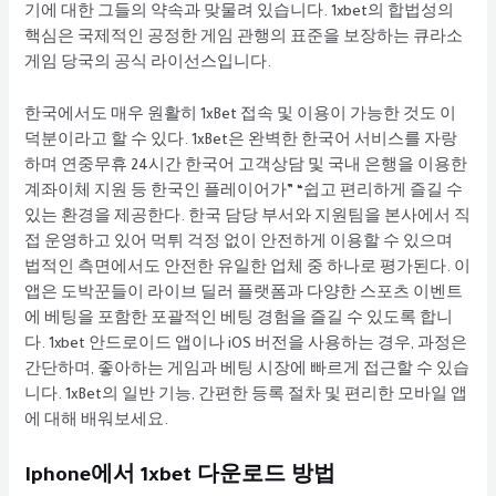
기에 대한 그들의 약속과 맞물려 있습니다. 1xbet의 합법성의
핵심은 국제적인 공정한 게임 관행의 표준을 보장하는 큐라소
게임 당국의 공식 라이선스입니다.
한국에서도 매우 원활히 1xBet 접속 및 이용이 가능한 것도 이
덕분이라고 할 수 있다. 1xBet은 완벽한 한국어 서비스를 자랑
하며 연중무휴 24시간 한국어 고객상담 및 국내 은행을 이용한
계좌이체 지원 등 한국인 플레이어가” “쉽고 편리하게 즐길 수
있는 환경을 제공한다. 한국 담당 부서와 지원팀을 본사에서 직
접 운영하고 있어 먹튀 걱정 없이 안전하게 이용할 수 있으며
법적인 측면에서도 안전한 유일한 업체 중 하나로 평가된다. 이
앱은 도박꾼들이 라이브 딜러 플랫폼과 다양한 스포츠 이벤트
에 베팅을 포함한 포괄적인 베팅 경험을 즐길 수 있도록 합니
다. 1xbet 안드로이드 앱이나 iOS 버전을 사용하는 경우, 과정은
간단하며, 좋아하는 게임과 베팅 시장에 빠르게 접근할 수 있습
니다. 1xBet의 일반 기능, 간편한 등록 절차 및 편리한 모바일 앱
에 대해 배워보세요.
Iphone에서 1xbet 다운로드 방법