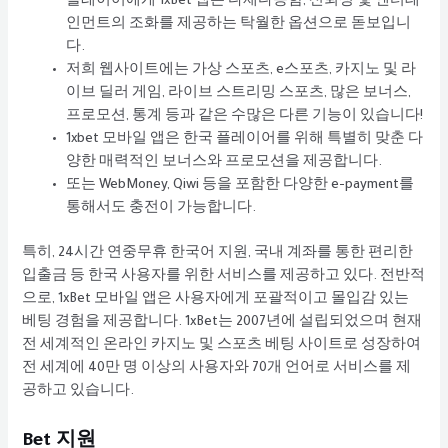
플레이어에게 1xBet 앱은 다재다능함, 신뢰성 및 엔터테
인먼트의 조화를 제공하는 탁월한 옵션으로 돋보입니
다.
저희 웹사이트에는 가상 스포츠, e스포츠, 카지노 및 라
이브 딜러 게임, 라이브 스트리밍 스포츠, 많은 보너스,
프로모션, 통계 등과 같은 수많은 다른 기능이 있습니다!
1xbet 모바일 앱은 한국 플레이어를 위해 특별히 맞춘 다
양한 매력적인 보너스와 프로모션을 제공합니다.
또는 WebMoney, Qiwi 등을 포함한 다양한 e-payment를
통해서도 충전이 가능합니다.
특히, 24시간 연중무휴 한국어 지원, 국내 계좌를 통한 편리한
입출금 등 한국 사용자를 위한 서비스를 제공하고 있다. 전반적
으로, 1xBet 모바일 앱은 사용자에게 포괄적이고 몰입감 있는
베팅 경험을 제공합니다. 1xBet는 2007년에 설립되었으며 현재
전 세계적인 온라인 카지노 및 스포츠 베팅 사이트로 성장하여
전 세계에 40만 명 이상의 사용자와 70개 언어로 서비스를 제
공하고 있습니다.
Bet 지원