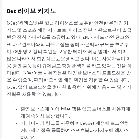
Bet 라이브 카지노
1xBet(원엑스벳)은 합법 라이선스를 보유한 안전한 온라인 카
지노 및 스포츠 베팅 사이트로, 퀴라소 정부 기관으로부터 발급
받은 정식 라이선스를 소유하고 있다. EPL 사이드 라인 광고와
FC 바르셀로나와의 파트너십을 통해 자본력과 규모를 보여주
며 70만 명 이상의 회원을 보유한 메이저 베팅 업체로서 이미
많은 나라에서 합법적으로 운영되고 있다. 이는 사용자들이 이
용 중인 플랫폼이 규제받고 정당한 행위를 하고 있다는 것을 의
미한다. 1xBet어플 사용자들은 다양한 보너스와 프로모션을 받
을 수 있으며, 편리한 모바일 베팅 환경을 경험할 수 있습니다.
1xBet 앱의 프로모션을 최대한 활용하기 위해 사용자는 몇 가지
전략을 사용할 수 있습니다.
환영 보너스에 이어 1xBet 앱은 입금 보너스로 사용자에
게 계속해서 보상합니다.
이 페이지의 링크를 사용하여 Betibet 계정에 로그인하
거나 새 계정을 등록하여 스포츠북과 카지노에 액세스
하세요.