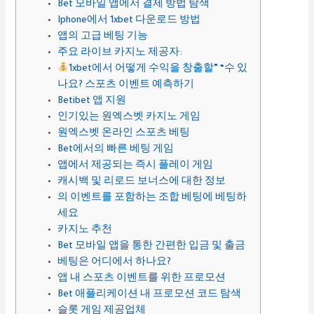
Bet 모바일 앱에서 결제 방법 탐색
Iphone에서 1xbet 다운로드 방법
앱의 고급 베팅 기능
주요 라이브 카지노 제공자:
1xbet에서 어떻게 수익을 창출할” “수 있
나요? 스포츠 이벤트 예측하기
Betibet 앱 지원
인기있는 원엑스벳 카지노 게임
원엑스벳 온라인 스포츠 베팅
Bet에서의 빠른 베팅 게임
앱에서 제공되는 즉시 플레이 게임
캐시백 및 리로드 보너스에 대한 정보
의 이벤트를 포함하는 조합 베팅에 베팅하
세요
카지노 추천
Bet 모바일 앱을 통한 간편한 입금 및 출금
베팅은 어디에서 하나요?
앱 내 스포츠 이벤트를 위한 프로모션
Bet 애플리케이션 내 프로모션 코드 탐색
슬롯 게임 제공업체