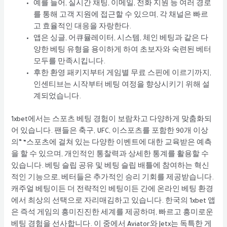
예를 들어, 실시간 채팅, 이메일, 전화 지원 등 여러 경로
를 통해 고객 지원에 접근할 수 있으며, 각 채널은 빠르
고 효율적인 대응을 자랑한다.
앱은 싱글, 어큐뮬레이터, 시스템, 체인 베팅과 같은 다
양한 베팅 유형을 용이하게 하여 초보자와 숙련된 베터
모두를 만족시킵니다.
후한 환영 패키지부터 게임별 무료 스핀에 이르기까지,
인센티브는 시작부터 베팅 여정을 향상시키기 위해 설
계되었습니다.
1xbet에서는 스포츠 베팅 경험이 보람차고 다양하게 맞춤화되
어 있습니다. 팬들은 축구, UFC, 이스포츠를 포함한 90개 이상
의” “스포츠에 걸쳐 있는 다양한 이벤트에 대한 교육받은 예측
을 할 수 있으며, 개인적인 통찰력과 상세한 통계를 활용할 수
있습니다. 베팅 슬립 공유 및 베팅 슬립 배틀에 참여하는 혁신
적인 기능으로, 베터들은 추가적인 승리 기회를 제공받습니다.
캐주얼 베팅이든 더 전략적인 베팅이든 간에 온라인 베팅 환경
에서 최상의 선택으로 자리매김하고 있습니다. 한국의 1xbet 앱
은 즉석 게임의 흥미진진한 세계를 제공하며, 빠르고 흥미로운
베팅 경험을 선사합니다. 이 중에서 Aviator와 Jetx는 독특한 게