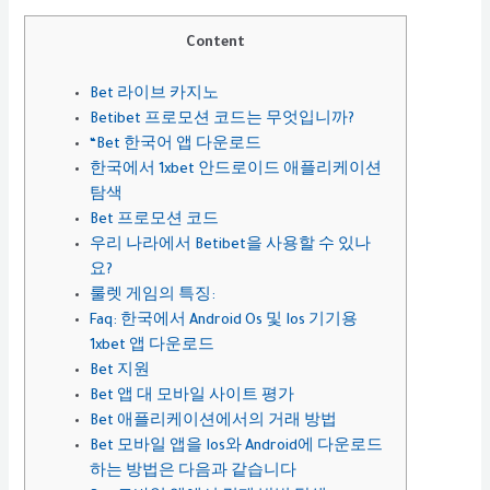
Content
Bet 라이브 카지노
Betibet 프로모션 코드는 무엇입니까?
“Bet 한국어 앱 다운로드
한국에서 1xbet 안드로이드 애플리케이션
탐색
Bet 프로모션 코드
우리 나라에서 Betibet을 사용할 수 있나
요?
룰렛 게임의 특징:
Faq: 한국에서 Android Os 및 Ios 기기용
1xbet 앱 다운로드
Bet 지원
Bet 앱 대 모바일 사이트 평가
Bet 애플리케이션에서의 거래 방법
Bet 모바일 앱을 Ios와 Android에 다운로드
하는 방법은 다음과 같습니다