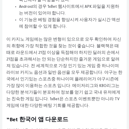
확인해야 할 사항들이 있다.
Android의 경우 1xBet 웹사이트에서 APK 파일을 지원하
는 버전이 있어야 합니다.
이 기능은 베팅 경험을 향상시켜 사용자가 실시간 액션
에 참여할 수 있게 합니다.
이 카지노 게임에는 많은 변형이 있으므로 모두 확인하여 자신
의 취향에 가장 적합한 것을 찾는 것이 좋습니다. 블랙잭은 때
때로 라운드에서 21점 이상을 득점해야 하지만 딜러의 손에서
21점을 초과해서는 안 되는 단순하지만 즐거운 게임으로 알려
져 있습니다. 전 세계적으로 가장 인기 있는 게임 중 하나이며
라이브 카지노 옵션과 일반 옵션을 모두 제공합니다. 야구는 한
국에서 인기있는 스포츠중 하나이며 플레리어가 야구시즌에
가장 많이 이용하는 스포츠 입니다. 메이저리그와 KBO리그는
다양한 분석가들이 분포하여 정보를 얻기 쉽고 국내 유저에게
는 친숙한 게임 입니다. 1xBet은 스포츠 이벤트뿐만 아니라 TV
게임에 대한 다양한 베팅 기회를 제공합니다.
“Bet 한국어 앱 다운로드