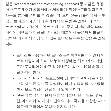
임은 Netentertainment, Microgaming, Yggdrasil 등과 같은 유명
한 소프트웨어 제공업체에서 제공되며, 뛰어난 그래픽과 멋진
사운드 효과를 경험할 수 있습니다. 또한 신규 갬블러에게는 첫
입금 보너스가 제공되어 추가 혜택을 누릴 수 있습니다. 탁구
는 1xBet에서 가장 인기 있는 카테고리 중 하나이며 매일 400개
이상의 이벤트가 제공됩니다. 모든 대회에서 높은 배당률을 제
공하며 여기에서 가장 인기 있는 토너먼트 목록을 찾을 수 있습
니다.
보너스를 사용하려면 보너스 금액의 3배를 24시간 내에
누적 베팅해야 하며, 각 누적 베팅에는 최소 3개의 이벤
트가 포함되어야 하고 각 이벤트는 최소 1. 40의 배당률
을 가져야 한다.
따라서 저 1xBet의 프로모션에 참여하기 위해서는 회원
가입 시 모든 정보를 작성해야 하며 고객의 정보가 정확
한 정보로 기입이 완료 되어 있어야 한다.
1xbet의 법적 영역은 대륙을 넘나들며, 한국, 일본 및 유
럽, 아프리카, 아메리카 전역의 여러 국가를 포함한 다수
의 관할 구역에서 운영을 유지합니다.