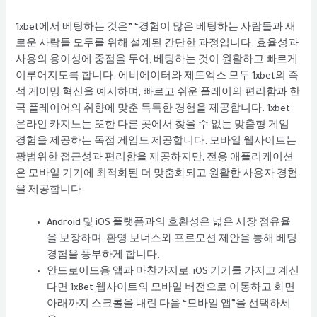
1xbet에서 베팅하는 것은” “경험이 많은 베팅하는 사람들과 새
로운 사람들 모두를 위해 설계된 간단한 과정입니다. 효율성과
사용의 용이성에 중점을 두어, 베팅하는 것이 원활하고 빠르게
이루어지도록 합니다. 에비에이터와 제트엑스 모두 1xbet의 즉
석 게이밍 혁신을 예시하며, 빠르고 쉬운 플레이의 편리함과 한
국 플레이어의 취향에 맞춘 독특한 경험을 제공합니다. 1xbet
온라인 카지노는 또한 다른 곳에서 찾을 수 없는 맞춤형 게임
경험을 제공하는 독점 게임도 제공합니다. 모바일 웹사이트는
광범위한 접근성과 편리함을 제공하지만, 전용 애플리케이션
은 모바일 기기에 최적화된 더 맞춤화되고 원활한 사용자 경험
을 제공합니다.
Android 및 iOS 플랫폼과의 호환성은 넓은 시장 점유율
을 보장하며, 환영 보너스와 프로모션 제안을 통해 베팅
경험을 풍부하게 합니다.
안드로이드용 앱과 마찬가지로, iOS 기기를 가지고 계신
다면 1xBet 웹사이트의 모바일 버전으로 이동하고 화면
아래까지 스크롤을 내린 다음 “모바일 앱”을 선택하세