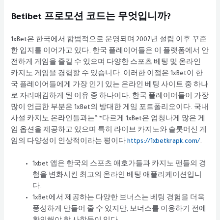
Betibet 프로모션 코드는 무엇입니까?
1xBet은 한국에서 합법적으로 운영되며 2007년 설립 이후 꾸준
한 입지를 이어가고 있다. 한국 플레이어들은 이 플랫폼에서 안
전하게 게임을 즐길 수 있으며 다양한 스포츠 베팅 및 온라인
카지노 게임을 경험할 수 있습니다. 이러한 이점은 1xBet이 한
국 플레이어들에게 가장 인기 있는 온라인 베팅 사이트 중 하나
로 자리매김하게 된 이유 중 하나이다. 한국 플레이어들이 가장
많이 언급한 부분은 1xBet의 방대한 게임 포트폴리오이다. 국내
사설 카지노 온라인들과는” “다르게 1xBet은 엄청나게 많은 게
임 옵션을 제공하고 있으며 특히 라이브 카지노와 슬롯머신 게
임의 다양성이 인상적이라는 평이다
https://1xbetkrapk.com/
.
1xbet 앱은 한국의 스포츠 애호가들과 카지노 팬들의 경
험을 변화시킨 최고의 온라인 베팅 애플리케이션입니
다.
1xBet에서 제공하는 다양한 보너스는 베팅 경험을 더욱
풍성하게 만들어 줄 수 있지만, 보너스를 이용하기 전에