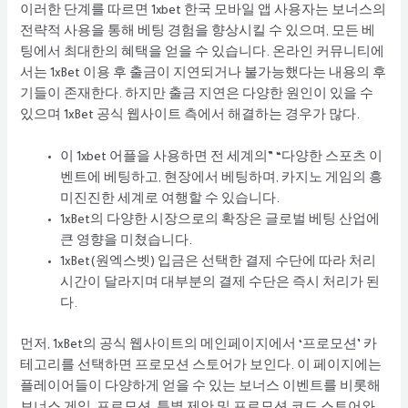
이러한 단계를 따르면 1xbet 한국 모바일 앱 사용자는 보너스의
전략적 사용을 통해 베팅 경험을 향상시킬 수 있으며, 모든 베
팅에서 최대한의 혜택을 얻을 수 있습니다. 온라인 커뮤니티에
서는 1xBet 이용 후 출금이 지연되거나 불가능했다는 내용의 후
기들이 존재한다. 하지만 출금 지연은 다양한 원인이 있을 수
있으며 1xBet 공식 웹사이트 측에서 해결하는 경우가 많다.
이 1xbet 어플을 사용하면 전 세계의” “다양한 스포츠 이
벤트에 베팅하고, 현장에서 베팅하며, 카지노 게임의 흥
미진진한 세계로 여행할 수 있습니다.
1xBet의 다양한 시장으로의 확장은 글로벌 베팅 산업에
큰 영향을 미쳤습니다.
1xBet(원엑스벳) 입금은 선택한 결제 수단에 따라 처리
시간이 달라지며 대부분의 결제 수단은 즉시 처리가 된
다.
먼저, 1xBet의 공식 웹사이트의 메인페이지에서 ‘프로모션’ 카
테고리를 선택하면 프로모션 스토어가 보인다. 이 페이지에는
플레이어들이 다양하게 얻을 수 있는 보너스 이벤트를 비롯해