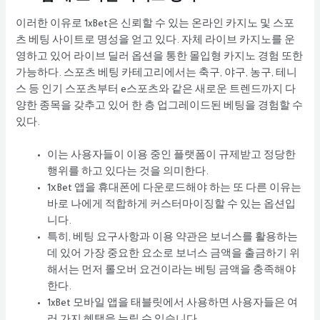
이러한 이유로 1xBet은 신뢰할 수 있는 온라인 카지노 및 스포
츠 베팅 사이트로 명성을 얻고 있다. 자체 라이브 카지노를 운
영하고 있어 라이브 딜러 옵션을 통한 몰입형 카지노 경험 또한
가능하다. 스포츠 베팅 카테고리에서는 축구, 야구, 농구, 테니
스 등 인기 스포츠부터 e스포츠와 같은 새로운 트렌드까지 다
양한 종목을 갖추고 있어 한 층 업그레이드된 베팅을 경험할 수
있다.
이는 사용자들이 이용 중인 플랫폼이 규제받고 정당한
행위를 하고 있다는 것을 의미한다.
1хBet 앱을 휴대폰에 다운로드해야 하는 또 다른 이유는
바로 나에게 적합하게 커스터마이징할 수 있는 옵션입
니다.
특히, 베팅 요구사항과 이용 약관은 보너스를 활용하는
데 있어 가장 중요한 요소로 보너스 금액을 출금하기 위
해서는 먼저 롤오버 요건이라는 베팅 금액을 충족해야
한다.
1xBet 모바일 앱을 태블릿에서 사용하면 사용자들은 여