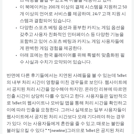
츠 베팅을 즐길 수 있도록 어플을 제공하고 있다.
이 북메이커는 200개 이상의 결제 시스템을 지원하고 50
개 이상의 언어로 서비스를 제공하며, 24/7 고객 지원 시
스템과 결합되어 있습니다.
다양한 스포츠 베팅 옵션과 풍부한 카지노 게임 옵션을
갖추고 사용자 친화적인 인터페이스 등 다양한 기능을
포함하고 있어 스포츠 베팅과 카지노 게임 사용자들에
게 완벽한 게임 경험을 제공한다.
아래 표에는 한국 플레이어를 위해 특별히 맞춤화된 필
수 사실과 수치가 요약되어 있습니다.
반면에 다른 후기들에서는 지연된 사례들을 볼 수 있는데 1xBet
의 내부 처리 시간이 영향을 미친 경우들로 보인다. 웹사이트에
서 공지된 처리 시간을 엄수해야 하지만, 온라인 리뷰에 따르면
인출 시간이 상당히 다를 수 있다고 한다. 사용자들은 일반적으
로 1xBet의 웹사이트나 모바일 앱을 통해 처리 시간을 확인하고
이에 따라 인출을 요청한다. 그러나 실제로는 일부 사용자들이
웹사이트에서 공지된 처리 시간보다 오래 기다려야 하는 경우
가 있다. 이는 사용자들에게 혼란을 줄 수 있고, 때로는 불만을
불러일으킬 수 있다.” “[newline]그러므로 1xBet은 공지된 처리