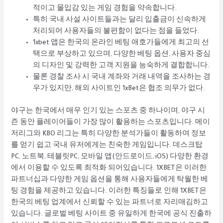
적이고 몰입감 있는 게임 경험을 약속합니다.
특히 국내 사설 사이트들과는 달리 입출금이 신속하게
처리되어 사용자들의 불편함이 없다는 점을 들었다.
1xbet 앱은 한국의 온라인 베팅 애호가들에게 최고의 선
택으로 부상하고 있으며, 다양한 베팅 옵션, 사용자 중심
의 디자인 및 강력한 고객 지원을 능숙하게 결합합니다.
물론 경찰 조사 시 국내 계좌와 거래 내역을 조사하는 경
우가 있지만, 해외 사이트인 1xBet은 협조 의무가 없다.
야구는 한국에서 매우 인기 있는 스포츠 중 하나이며, 야구 시
즌 동안 플레이어들이 가장 많이 활용하는 스포츠입니다. 메이
저리그와 KBO 리그는 특히 다양한 분석가들이 활동하여 정보
를 얻기 쉽고 국내 유저에게는 친숙한 게임입니다. 데스크탑
PC, 노트북, 테블릿PC, 모바일 앱(안드로이드, iOS) 다양한 환경
에서 이용할 수 있도록 최적화 되어있습니다. 1XBET은 이러한
파트너십과 다양한 게임 옵션을 통해 사용자들에게 탁월한 베
팅 경험을 제공하고 있습니다. 이러한 특징들로 인해 1XBET은
한국의 베팅 업계에서 신뢰할 수 있는 파트너로 자리매김하고
있습니다. 글로벌 베팅 사이트 중 유일하게 한국에 공식 진출하