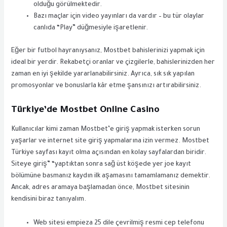
olduğu görülmektedir.
Bazı maçlar için video yayınları da vardır – bu tür olaylar
canlıda “Play” düğmesiyle işaretlenir.
Eğer bir futbol hayranıysanız, Mostbet bahislerinizi yapmak için
ideal bir yerdir. Rekabetçi oranlar ve çizgilerle, bahislerinizden her
zaman en iyi şekilde yararlanabilirsiniz. Ayrıca, sık sık yapılan
promosyonlar ve bonuslarla kâr etme şansınızı artırabilirsiniz.
Türkiye’de Mostbet Online Casino
Kullanıcılar kimi zaman Mostbet’e giriş yapmak isterken sorun
yaşarlar ve internet site giriş yapmalarına izin vermez. Mostbet
Türkiye sayfası kayıt olma açısından en kolay sayfalardan biridir.
Siteye giriş” “yaptıktan sonra sağ üst köşede yer joe kayıt
bölümüne basmanız kaydın ilk aşamasını tamamlamanız demektir.
Ancak, adres aramaya başlamadan önce, Mostbet sitesinin
kendisini biraz tanıyalım.
Web sitesi empieza 25 dile çevrilmiş resmi cep telefonu