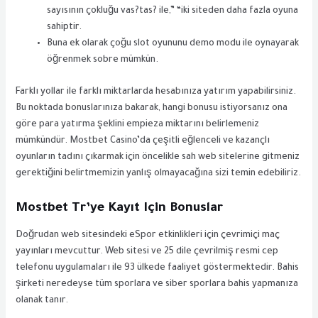
sayısının çokluğu vas?tas? ile,” “iki siteden daha fazla oyuna
sahiptir.
Buna ek olarak çoğu slot oyununu demo modu ile oynayarak
öğrenmek sobre mümkün.
Farklı yollar ile farklı miktarlarda hesabınıza yatırım yapabilirsiniz.
Bu noktada bonuslarınıza bakarak, hangi bonusu istiyorsanız ona
göre para yatırma şeklini empieza miktarını belirlemeniz
mümkündür. Mostbet Casino’da çeşitli eğlenceli ve kazançlı
oyunların tadını çıkarmak için öncelikle sah web sitelerine gitmeniz
gerektiğini belirtmemizin yanlış olmayacağına sizi temin edebiliriz.
Mostbet Tr’ye Kayıt Için Bonuslar
Doğrudan web sitesindeki eSpor etkinlikleri için çevrimiçi maç
yayınları mevcuttur. Web sitesi ve 25 dile çevrilmiş resmi cep
telefonu uygulamaları ile 93 ülkede faaliyet göstermektedir. Bahis
şirketi neredeyse tüm sporlara ve siber sporlara bahis yapmanıza
olanak tanır.