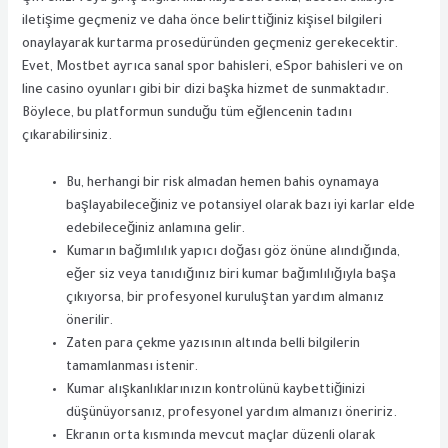
iletişime geçmeniz ve daha önce belirttiğiniz kişisel bilgileri
onaylayarak kurtarma prosedüründen geçmeniz gerekecektir.
Evet, Mostbet ayrıca sanal spor bahisleri, eSpor bahisleri ve on
line casino oyunları gibi bir dizi başka hizmet de sunmaktadır.
Böylece, bu platformun sunduğu tüm eğlencenin tadını
çıkarabilirsiniz.
Bu, herhangi bir risk almadan hemen bahis oynamaya
başlayabileceğiniz ve potansiyel olarak bazı iyi karlar elde
edebileceğiniz anlamına gelir.
Kumarın bağımlılık yapıcı doğası göz önüne alındığında,
eğer siz veya tanıdığınız biri kumar bağımlılığıyla başa
çıkıyorsa, bir profesyonel kuruluştan yardım almanız
önerilir.
Zaten para çekme yazısının altında belli bilgilerin
tamamlanması istenir.
Kumar alışkanlıklarınızın kontrolünü kaybettiğinizi
düşünüyorsanız, profesyonel yardım almanızı öneririz.
Ekranın orta kısmında mevcut maçlar düzenli olarak