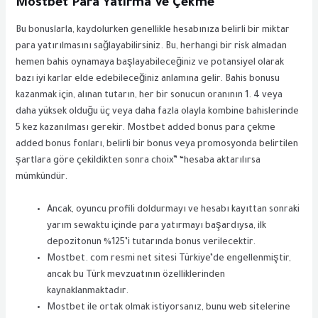
Mostbet Para Yatırma Ve Çekme
Bu bonuslarla, kaydolurken genellikle hesabınıza belirli bir miktar
para yatırılmasını sağlayabilirsiniz. Bu, herhangi bir risk almadan
hemen bahis oynamaya başlayabileceğiniz ve potansiyel olarak
bazı iyi karlar elde edebileceğiniz anlamına gelir. Bahis bonusu
kazanmak için, alınan tutarın, her bir sonucun oranının 1. 4 veya
daha yüksek olduğu üç veya daha fazla olayla kombine bahislerinde
5 kez kazanılması gerekir. Mostbet added bonus para çekme
added bonus fonları, belirli bir bonus veya promosyonda belirtilen
şartlara göre çekildikten sonra choix” “hesaba aktarılırsa
mümkündür.
Ancak, oyuncu profili doldurmayı ve hesabı kayıttan sonraki
yarım sewaktu içinde para yatırmayı başardıysa, ilk
depozitonun %125’i tutarında bonus verilecektir.
Mostbet. com resmi net sitesi Türkiye’de engellenmiştir,
ancak bu Türk mevzuatının özelliklerinden
kaynaklanmaktadır.
Mostbet ile ortak olmak istiyorsanız, bunu web sitelerine