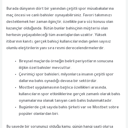
Burada dünyanın dört bir yanından çeşitli spor müsabakalarına
maç öncesi ve canlı bahisler oynayabilirsiniz. Favori takımınızı
desteklemek her zaman ilginçtir, özellikle para söz konusu olan
kazançlar olduğunda. Bütün bunlar bahisçinin müşterisi olan
herkesin yaşayabileceği tüm avantajlardan uzaktır. Yüksek
itibarının kanıtı, gerçek bahisçi kullanıcılarından gelen sayısız
olumlu eleştirilerin yanı sıra resmi derecelendirmelerdir.
Bireysel maçlarda örneğin belirli periyotların sonucuna
ilişkin özel bahisler mevcuttur.
Çevrimiçi spor bahisleri, milyonlarca insanın çeşitli spor
dallarına bahis oynadığı devasa bir sektördür.
Mostbet uygulamasının başlıca özellikleri arasında,
kullanıcıların spor etkinliklerine gerçek zamanlı olarak bahis
oynamalarına olanak tanıyan canlı bahis bulunmaktadır.
Bugünlerde çok sayıda bahis şirketi var ve Mostbet sobre
popüler olanlardan biri.
Bu sayede bir sorununuz olduğu kamu, günün hangi saati olursa