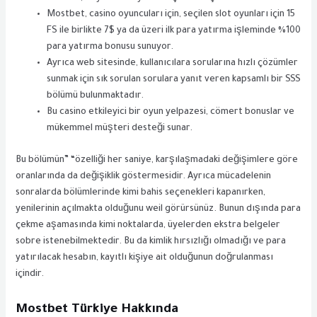
Mostbet, casino oyuncuları için, seçilen slot oyunları için 15
FS ile birlikte 7$ ya da üzeri ilk para yatırma işleminde %100
para yatırma bonusu sunuyor.
Ayrıca web sitesinde, kullanıcılara sorularına hızlı çözümler
sunmak için sık sorulan sorulara yanıt veren kapsamlı bir SSS
bölümü bulunmaktadır.
Bu casino etkileyici bir oyun yelpazesi, cömert bonuslar ve
mükemmel müşteri desteği sunar.
Bu bölümün” “özelliği her saniye, karşılaşmadaki değişimlere göre
oranlarında da değişiklik göstermesidir. Ayrıca mücadelenin
sonralarda bölümlerinde kimi bahis seçenekleri kapanırken,
yenilerinin açılmakta olduğunu weil görürsünüz. Bunun dışında para
çekme aşamasında kimi noktalarda, üyelerden ekstra belgeler
sobre istenebilmektedir. Bu da kimlik hırsızlığı olmadığı ve para
yatırılacak hesabın, kayıtlı kişiye ait olduğunun doğrulanması
içindir.
Mostbet Türkiye Hakkında