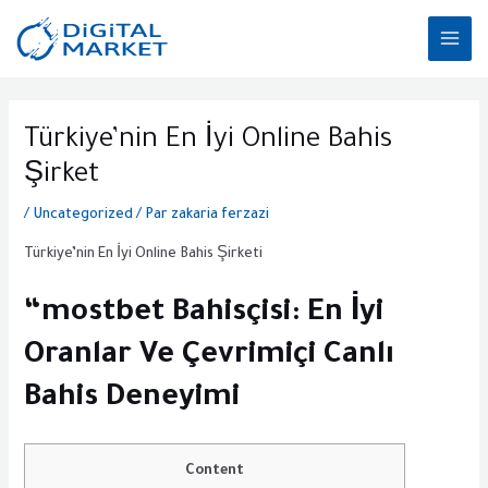
Aller
MAI
au
ME
contenu
Post
navigation
Türkiye’nin En İyi Online Bahis
Şirket
/
Uncategorized
/ Par
zakaria ferzazi
Türkiye’nin En İyi Online Bahis Şirketi
“mostbet Bahisçisi: En İyi
Oranlar Ve Çevrimiçi Canlı
Bahis Deneyimi
Content