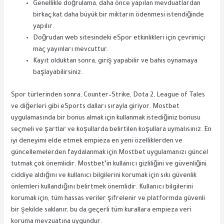
Genellikle doğrulama, daha önce yapılan mevduatlardan
birkaç kat daha büyük bir miktarın ödenmesi istendiğinde
yapılır.
Doğrudan web sitesindeki eSpor etkinlikleri için çevrimiçi
maç yayınları mevcuttur.
Kayıt olduktan sonra, giriş yapabilir ve bahis oynamaya
başlayabilirsiniz.
Spor türlerinden sonra, Counter–Strike, Dota 2, League of Tales
ve diğerleri gibi eSports dalları sırayla giriyor. Mostbet
uygulamasında bir bonus almak için kullanmak istediğiniz bonusu
seçmeli ve şartlar ve koşullarda belirtilen koşullara uymalısınız. En
iyi deneyimi elde etmek empieza en yeni özelliklerden ve
güncellemelerden faydalanmak için Mostbet uygulamanızı güncel
tutmak çok önemlidir. Mostbet’in kullanıcı gizliliğini ve güvenliğini
ciddiye aldığını ve kullanıcı bilgilerini korumak için sıkı güvenlik
önlemleri kullandığını belirtmek önemlidir. Kullanıcı bilgilerini
korumak için, tüm hassas veriler şifrelenir ve platformda güvenli
bir şekilde saklanır, bu da geçerli tüm kurallara empieza veri
koruma mevzuatına uygundur.