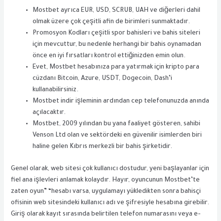
Mostbet ayrıca EUR, USD, SCRUB, UAH ve diğerleri dahil
olmak üzere çok çeşitli afin de birimleri sunmaktadır.
Promosyon Kodları çeşitli spor bahisleri ve bahis siteleri
için mevcuttur, bu nedenle herhangi bir bahis oynamadan
önce en iyi fırsatları kontrol ettiğinizden emin olun.
Evet, Mostbet hesabınıza para yatırmak için kripto para
cüzdanı Bitcoin, Azure, USDT, Dogecoin, Dash’i
kullanabilirsiniz.
Mostbet indir işleminin ardından cep telefonunuzda anında
açılacaktır.
Mostbet, 2009 yılından bu yana faaliyet gösteren, sahibi
Venson Ltd olan ve sektördeki en güvenilir isimlerden biri
haline gelen Kıbrıs merkezli bir bahis şirketidir.
Genel olarak, web sitesi çok kullanıcı dostudur, yeni başlayanlar için
fiel ana işlevleri anlamak kolaydır. Hayır, oyuncunun Mostbet’te
zaten oyun” “hesabı varsa, uygulamayı yükledikten sonra bahisçi
ofisinin web sitesindeki kullanıcı adı ve şifresiyle hesabına girebilir.
Giriş olarak kayıt sırasında belirtilen telefon numarasını veya e-