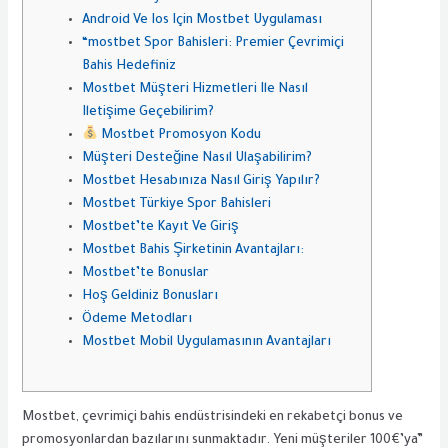
Android Ve Ios Için Mostbet Uygulaması
“mostbet Spor Bahisleri: Premier Çevrimiçi
Bahis Hedefiniz
Mostbet Müşteri Hizmetleri Ile Nasıl
Iletişime Geçebilirim?
Mostbet Promosyon Kodu
Müşteri Desteğine Nasıl Ulaşabilirim?
Mostbet Hesabınıza Nasıl Giriş Yapılır?
Mostbet Türkiye Spor Bahisleri
Mostbet’te Kayıt Ve Giriş
Mostbet Bahis Şirketinin Avantajları:
Mostbet’te Bonuslar
Hoş Geldiniz Bonusları
Ödeme Metodları
Mostbet Mobil Uygulamasının Avantajları
Mostbet, çevrimiçi bahis endüstrisindeki en rekabetçi bonus ve
promosyonlardan bazılarını sunmaktadır. Yeni müşteriler 100€’ya”