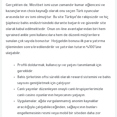
Gerçekten de, Mostbet ismi uzun zamandır kumar eğlencesi ve
kazançlarının choix kaynağı olarak onu seçen Türk oyuncular
arasında bir ev ismi olmuştur. Bu site Türkiye’de rakipsizdir ve hiç
şüphesiz bahis endüstrisindeki durante başarılı ve güvenilir site
olarak kabul edilmektedir. Onun on-line avantajlarından biri hem
sprained ankle yeni kullanıcılara hem de düzenli müşterilere
sunulan çok sayıda bonustur. Hoşgeldin bonusu ilk para yatırma
işleminden sonra kredilendirilir ve yatırılan tutarın %100’üne
ulaşabilir.
Profili doldurmak, kullanıcıyı ve yaşını tanımlamak için
gereklidir.
Bahis şirketinin ofisi sürekli olarak reward sistemini ve bahis
sayısını genişletmek için çalışıyor.
Canlı yayınlar düzenleyen onaylı canlı krupiyerlerimizle
canlı casino oyunlarının heyecanını yaşayın.
Uygulamalar, ağda vurgulanmamış anonim kaynaklar
aracılığıyla çalışabileceğinden, sağlayıcının bunları
engellemesinin resmi veya mobil bir siteden daha zor