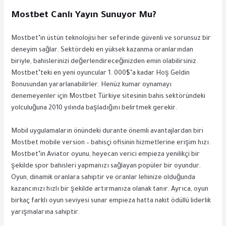
Mostbet Canlı Yayın Sunuyor Mu?
Mostbet’in üstün teknolojisi her seferinde güvenli ve sorunsuz bir
deneyim sağlar. Sektördeki en yüksek kazanma oranlarından
biriyle, bahislerinizi değerlendireceğinizden emin olabilirsiniz.
Mostbet’teki en yeni oyuncular 1. 000$’a kadar Hoş Geldin
Bonusundan yararlanabilirler. Henüz kumar oynamayı
denemeyenler için Mostbet Türkiye sitesinin bahis sektöründeki
yolculuğuna 2010 yılında başladığını belirtmek gerekir.
Mobil uygulamaların önündeki durante önemli avantajlardan biri
Mostbet mobile version – bahisçi ofisinin hizmetlerine erişim hızı.
Mostbet’in Aviator oyunu, heyecan verici empieza yenilikçi bir
şekilde spor bahisleri yapmanızı sağlayan popüler bir oyundur.
Oyun, dinamik oranlara sahiptir ve oranlar lehinize olduğunda
kazancınızı hızlı bir şekilde artırmanıza olanak tanır. Ayrıca, oyun
birkaç farklı oyun seviyesi sunar empieza hatta nakit ödüllü liderlik
yarışmalarına sahiptir.