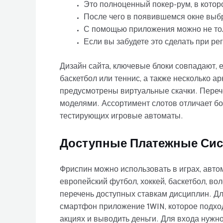
Это полноценный покер-рум, в котор
После чего в появившемся окне выбр
С помощью приложения можно не тольк
Если вы забудете это сделать при ре
Дизайн сайта, ключевые блоки совпадают, е
баскетбол или теннис, а также несколько а
предусмотрены виртуальные скачки. Переч
моделями. Ассортимент слотов отличает б
тестирующих игровые автоматы.
Доступные Платежные Сист
Фриспин можно использовать в играх, авто
европейский футбол, хоккей, баскетбол, во
перечень доступных ставкам дисциплин. Дл
смартфон приложение 1WIN, которое подход
акциях и выводить деньги. Для входа нужно 