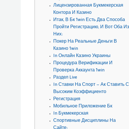
Лицензированная Букмекерская
Контора И Казино
Итак, В Бк 1win Есть Два Способа
Пройти Регистрацию, И Вот Оба Из
Них:
Покер На Реальные Деньги В
Казино 1win
In Онлайн Казино Украины
Процедура Верификации И
Проверка Аккаунта 1win
Раздел Live
In Ставки На Спорт — Ак Ставить С
Высоким Коэффициенто
Регистрация
Мобильное Приложение Бк
In Букмекерская
Спортивные Дисциплины На
Сайте: