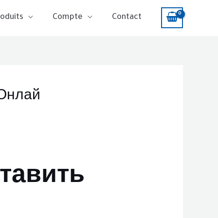
oduits
Compte
Contact
 Онлай
ставить