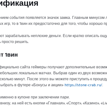
рификация
нием события появляется значок замка. Главным минусом л
х игр, то в 1вин их предостаточно для того, чтобы хорошо 
 зарабатывать неплохие деньги. Если кратко описать ощущ
ь просто решить.
т 1вин
фициально сайта геймеры получают дополнительные возмжн
 в небольших локальных матчах. Выбрав один из двух возмож
есколько минут. После этого вы можете приступить к проце
 выбрать в футере «Бонусы и акции»
https://stone-crab.ru/
.
 именно в купоне при заключении пари.
зу, на ней есть кнопки «Главная», «Спорт», «Казино», «Liv