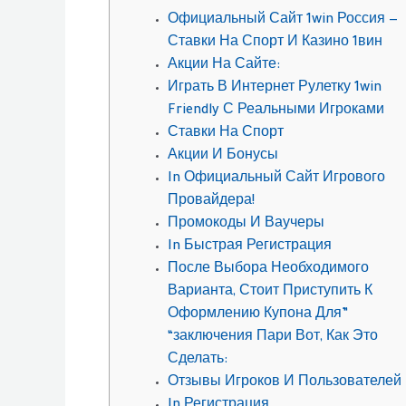
Официальный Сайт 1win Россия —
Ставки На Спорт И Казино 1вин
Акции На Сайте:
Играть В Интернет Рулетку 1win
Friendly С Реальными Игроками
Ставки На Спорт
Акции И Бонусы
In Официальный Сайт Игрового
Провайдера!
Промокоды И Ваучеры
In Быстрая Регистрация
После Выбора Необходимого
Варианта, Стоит Приступить К
Оформлению Купона Для”
“заключения Пари Вот, Как Это
Сделать:
Отзывы Игроков И Пользователей