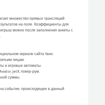
лагает множество прямых трансляций
зультатов на поле. Коэффициенты для
ыигрыш можно после заполнения анкеты с
.
ициальном зеркале сайта 1вин.
ретьим лицам.
ты и игровые автоматы.
iator, JetX, покер-рум.
ьной суммы.
т на событие, происходящее в данный