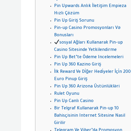
Pin Upwards Anlık İletişim Empieza
Hızlı Çözüm
Pin Up Giriş Sorunu
Pin-up Casino Promosyonları Və
Bonusları
sosyal Ağları Kullanarak Pin-up
Casino Sitesinde Yetkilendirme
Pin Up Bet’te Ödeme Incelemeleri
Pin Up 360 Kazino Giriş
İlk Reward Ve Di̇ğer Hedi̇yeler İçi̇n 200
Euro Pinup Giriş
Pin Up 360 Arizona Üstünlükləri
Rulet Oyunu
Pin Up Canlı Casino
Bir Telgraf Kullanarak Pin-up 10
Bahisçisinin Internet Sitesine Nasil
Girilir
Telegram Ve Viber’da Promosyon