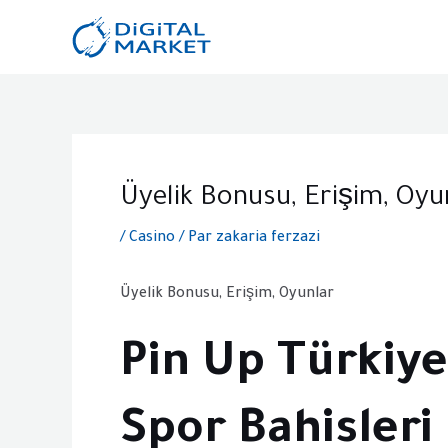
Aller
au
contenu
Post
navigation
Üyelik Bonusu, Erişim, Oyu
/
Casino
/ Par
zakaria ferzazi
Üyelik Bonusu, Erişim, Oyunlar
Pin Up Türkiye
Spor Bahisleri