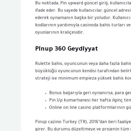
Bu noktada, Pin upward güncel giriş, kullanıcıl
ifade eder. Bu sayede kullanıcılar, güncel adre
ederek oynamanın başka bir yoludur. Kullanıcı
kodlarının yardımıyla casinoda bahis turları ve 
oyunlarının kraliçesidir.
Pinup 360 Geydiyyat
Rulette bahis, oyuncunun veya daha fazla bahis 
büyüklüğü oyuncunun kendisi tarafından belirlene
strateji ise minimum empieza yüksek bahis k
Bonus başarıyla geri oynanırsa, para g
Pin Up kumarhanesi her hafta ilginç tem
Online on line casino platformlarının güve
Pinup cazino Turkey (TR), 2016’dan beri faaliy
girer. Bu durumu düzeltmeye ve projenin tüm öz