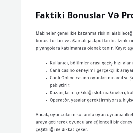
Faktiki Bonuslar Və P
Makineler genellikle kazanma riskini alabileceğ
bonus turları ve aşamalı jackpotlardır. İzinle
piyangolara katılmanıza olanak tanır. Kayıt aş
Kullanıcı, bölümler arası geçiş hızı alan
Canlı casino deneyimi, gerçekçilik arayan
Canlı Online casino oyunlarının adil ve ş
pekiştirir.
Kazançların çekildiği slot makineleri, k
Operatör, yasalar gerektirmiyorsa, kişise
Ancak, oyuncuların sorumlu oyun oynama ilkeler
araya getirerek oyunculara eğlenceli bir deneyi
çeşitliliği ile dikkat çeker.