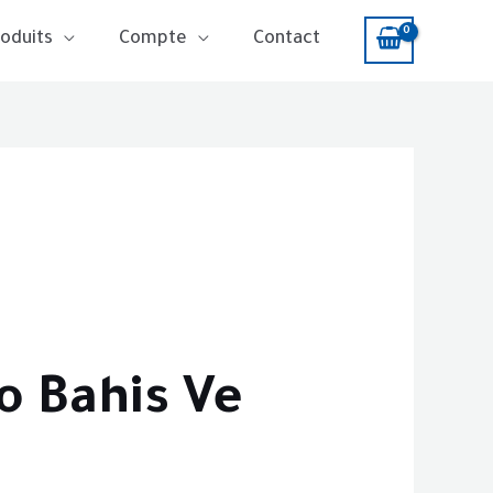
oduits
Compte
Contact
o Bahis Ve