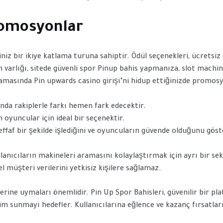
romosyonlar
iniz bir ikiye katlama turuna sahiptir. Ödül seçenekleri, ücretsi
rin varlığı, sitede güvenli spor Pinup bahis yapmanıza, slot mac
amasında Pin upwards casino girişi’ni hidup ettiğinizde promosyo
ında rakiplerle farkı hemen fark edecektir.
 oyuncular için ideal bir seçenektir.
effaf bir şekilde işlediğini ve oyuncuların güvende olduğunu göst
ullanıcıların makineleri aramasını kolaylaştırmak için ayrı bir s
l müşteri verilerini yetkisiz kişilere sağlamaz.
ine uymaları önemlidir. Pin Up Spor Bahisleri, güvenilir bir pla
m sunmayı hedefler. Kullanıcılarına eğlence ve kazanç fırsatlarını