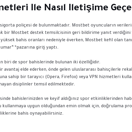
tleri Ile Nasıl Iletişime Geçe
ir sigorta poliçesi de bulunmaktadır. Mostbet oyuncuların verile
bir Mostbet destek temsilcisinin geri bildirime yanıt verdiği
 yüksek bahis oranları nedeniyle överken, Mostbet kefil olan tanı
kumar” “pazarına giriş yaptı.
n biri de spor bahislerinde bulunan iki özelliğidir.
r avantaj elde ederken, önde gelen uluslararası bahisçilerle rekab
na sahip bir tarayıcı (Opera, Firefox) veya VPN hizmetleri kull
yan disiplinler temsil edilmektedir.
esinde bahislerinizden ve keyif aldığınız spor etkinliklerinden h
u kullanmaya uygun olduğundan emin olmak için, doğrulama prosed
liklerine bahis oynayabilirsiniz.