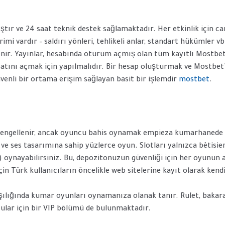
ştır ve 24 saat teknik destek sağlamaktadır. Her etkinlik için can
i vardır – saldırı yönleri, tehlikeli anlar, standart hükümler vb.
lenir. Yayınlar, hesabında oturum açmış olan tüm kayıtlı Mostbet
tını açmak için yapılmalıdır. Bir hesap oluşturmak ve Mostbet’
üvenli bir ortama erişim sağlayan basit bir işlemdir
mostbet
.
engellenir, ancak oyuncu bahis oynamak empieza kumarhanede oyn
el ve ses tasarımına sahip yüzlerce oyun. Slotları yalnızca bêtisi
 oynayabilirsiniz. Bu, depozitonuzun güvenliği için her oyunun 
çin Türk kullanıcıların öncelikle web sitelerine kayıt olarak ken
şılığında kumar oyunları oynamanıza olanak tanır. Rulet, bakara,
lar için bir VIP bölümü de bulunmaktadır.