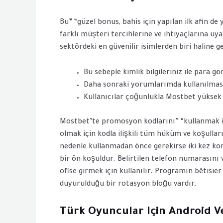
Bu” “güzel bonus, bahis için yapılan ilk afin d
farklı müşteri tercihlerine ve ihtiyaçlarına uy
sektördeki en güvenilir isimlerden biri haline ge
Bu sebeple kimlik bilgileriniz ile para 
Daha sonraki yorumlarımda kullanılması 
Kullanıcılar çoğunlukla Mostbet yüksek b
Mostbet’te promosyon kodlarını” “kullanmak içi
olmak için kodla ilişkili tüm hüküm ve koşullar
nedenle kullanmadan önce gerekirse iki kez kon
bir ön koşuldur. Belirtilen telefon numarasını 
ofise girmek için kullanılır. Programın bêtisie
duyurulduğu bir rotasyon bloğu vardır.
Türk Oyuncular Için Android V