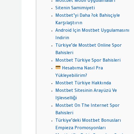
Mostbet Mobil Uygulamaları
Sitenin Samimiyeti
Mostbet’yi Daha ?ok Bahisçiyle
Karşılaştırın
Android Için Mostbet Uygulamasını
Indirin
Türkiye’de Mostbet Online Spor
Bahisleri
Mostbet Türkiye Spor Bahisleri
Hesabıma Nasıl Pra
Yükleyebilirim?
Mostbet Türkiye Hakkında
Mostbet Sitesinin Arayüzü Ve
Işlevselliği
Mostbet On The Internet Spor
Bahisleri
Türkiye’deki Mostbet Bonusları
Empieza Promosyonları