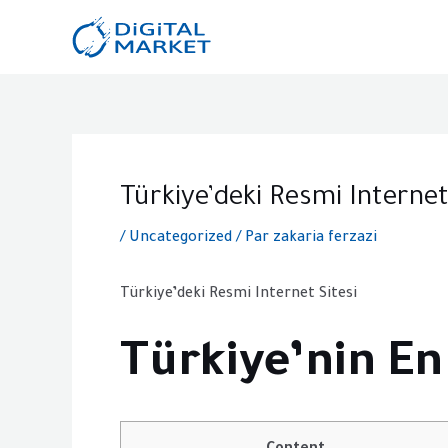
Aller
au
contenu
Post
navigation
Türkiye’deki Resmi Internet
/
Uncategorized
/ Par
zakaria ferzazi
Türkiye’deki Resmi Internet Sitesi
Türkiye’nin En 