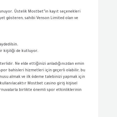
sunuyor. Üstelik Mostbet’in kayıt seçenekleri
iyet gösteren, sahibi Venson Limited olan ve
ydedilsin.
 kişiliği de kutluyor.
rlidir. Ne elde ettiğinizi anladığınızdan emin
r bahisleri hizmetleri için geçerli olabilir, bu
onusu almak ve ilk ödeme talebinizi yapmak için
ullanılacaktır Mostbet casino giriş kişisel
nuvalarla birlikte önemli spor etkinliklerinin