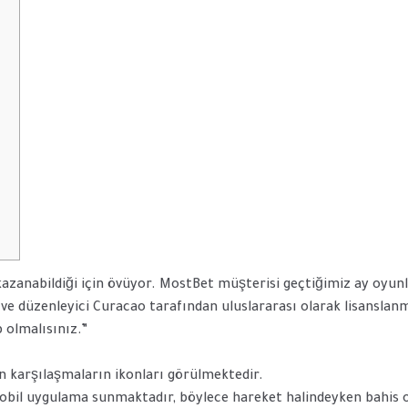
kazanabildiği için övüyor. MostBet müşterisi geçtiğimiz ay oyunla
 ve düzenleyici Curacao tarafından uluslararası olarak lisansla
 olmalısınız.”
n karşılaşmaların ikonları görülmektedir.
 mobil uygulama sunmaktadır, böylece hareket halindeyken bahis o