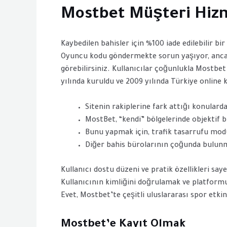
Mostbet Müşteri Hizme
Kaybedilen bahisler için %100 iade edilebilir b
Oyuncu kodu göndermekte sorun yaşıyor, ancak 
görebilirsiniz. Kullanıcılar çoğunlukla Mostbet
yılında kuruldu ve 2009 yılında Türkiye online 
Sitenin rakiplerine fark attığı konularda
MostBet, “kendi” bölgelerinde objektif bi
Bunu yapmak için, trafik tasarrufu modu
Diğer bahis bürolarının çoğunda bulunma
Kullanıcı dostu düzeni ve pratik özellikleri say
Kullanıcının kimliğini doğrulamak ve platform
Evet, Mostbet’te çeşitli uluslararası spor etkin
Mostbet’e Kayıt Olmak