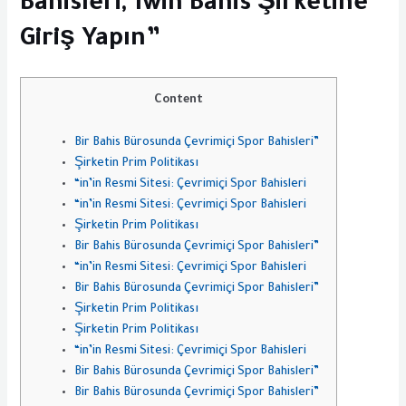
Bahisleri, 1win Bahis Şirketine
Giriş Yapın”
Content
Bir Bahis Bürosunda Çevrimiçi Spor Bahisleri”
Şirketin Prim Politikası
“in’in Resmi Sitesi: Çevrimiçi Spor Bahisleri
“in’in Resmi Sitesi: Çevrimiçi Spor Bahisleri
Şirketin Prim Politikası
Bir Bahis Bürosunda Çevrimiçi Spor Bahisleri”
“in’in Resmi Sitesi: Çevrimiçi Spor Bahisleri
Bir Bahis Bürosunda Çevrimiçi Spor Bahisleri”
Şirketin Prim Politikası
Şirketin Prim Politikası
“in’in Resmi Sitesi: Çevrimiçi Spor Bahisleri
Bir Bahis Bürosunda Çevrimiçi Spor Bahisleri”
Bir Bahis Bürosunda Çevrimiçi Spor Bahisleri”