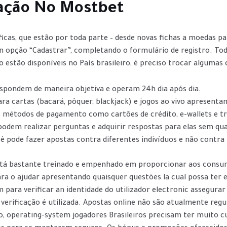
cação No Mostbet
cas, que estão por toda parte – desde novas fichas a moedas para
an opção “Cadastrar”, completando o formulário de registro. To
 estão disponíveis no País brasileiro, é preciso trocar algumas 
respondem de maneira objetiva e operam 24h dia após dia.
ara cartas (bacará, pôquer, blackjack) e jogos ao vivo apresenta
 métodos de pagamento como cartões de crédito, e-wallets e tr
odem realizar perguntas e adquirir respostas para elas sem qu
cê pode fazer apostas contra diferentes indivíduos e não contra
está bastante treinado e empenhado em proporcionar aos consum
ara o ajudar apresentando quaisquer questões la cual possa ter
im para verificar an identidade do utilizador electronic assegurar 
erificação é utilizada. Apostas online não são atualmente regul
o, operating-system jogadores Brasileiros precisam ter muito c