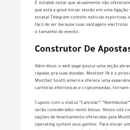
É notable notar que atualmente não oferecemo
que está a good iniciar sessão em uma ligação
estatal Telegram contém notícias esportivas i
fácil de ver because suas vantagens electroni
o tamanho do evento.
Construtor De Aposta
Além disso, o web page possui uma seção abra
rápidas pra suas dúvidas. Mostbet IN é o prin
Mostbet South america oferece uma experiência
carteiras eletrônicas e criptomoedas, tornam 
Cupons com u status “Cancelar”, “Reembolsar”
serão considerados neste bônus. Nosso site c
opções de levantamento oferecidas pela Mostbet
operating system seus ganhos. Para iniciar um