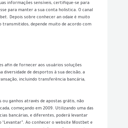
s informações sensíveis, certifique-se para
sse para manter a sua conta holistica. O canal
tbet. Depois sobre conhecer an odaie é muito
são transmitidos, depende muito de acordo com
s afin de fornecer aos usuários soluções
 diversidade de desportos à sua decisão, a
ansação, incluindo transferência bancária,
 ou ganhos através de apostas grátis, não
écada, começando em 2009. Utilizando uma das
ias bancárias, e diferentes, poderá levantar
o ‘Levantar’. Ao conhecer o website Mostbet e