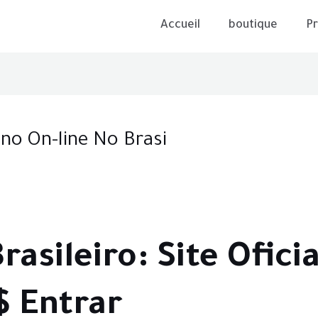
Accueil
boutique
Pr
no On-line No Brasi
asileiro: Site Oficial
$ Entrar