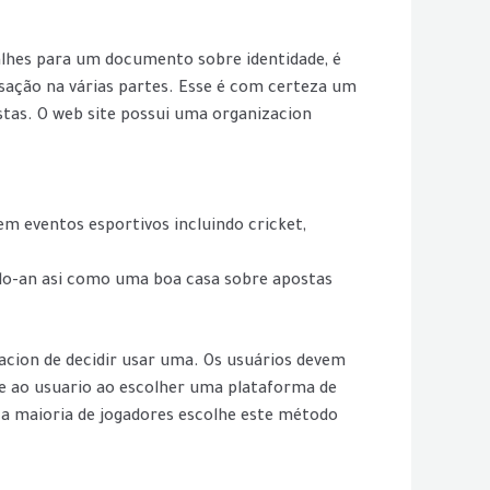
talhes para um documento sobre identidade, é
ansação na várias partes. Esse é com certeza um
ostas. O web site possui uma organizacion
m eventos esportivos incluindo cricket,
ndo-an asi como uma boa casa sobre apostas
acion de decidir usar uma. Os usuários devem
te ao usuario ao escolher uma plataforma de
 a maioria de jogadores escolhe este método