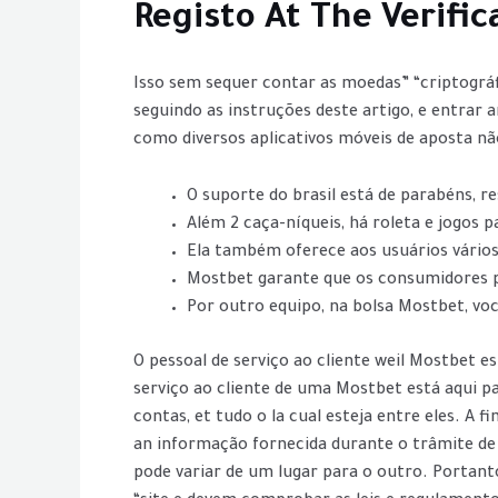
Registo At The Verifi
Isso sem sequer contar as moedas” “criptográfi
seguindo as instruções deste artigo, e entrar 
como diversos aplicativos móveis de aposta não
O suporte do brasil está de parabéns, 
Além 2 caça-níqueis, há roleta e jogos p
Ela também oferece aos usuários vários
Mostbet garante que os consumidores p
Por outro equipo, na bolsa Mostbet, vo
O pessoal de serviço ao cliente weil Mostbet 
serviço ao cliente de uma Mostbet está aqui p
contas, et tudo o la cual esteja entre eles. A f
an informação fornecida durante o trâmite de v
pode variar de um lugar para o outro. Portant