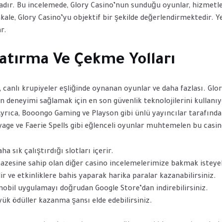
ır. Bu incelemede, Glory Casino’nun sunduğu oyunlar, hizmetler 
kale, Glory Casino’yu objektif bir şekilde değerlendirmektedir. Ye
r.
Yatırma Ve Çekme Yolları
canlı krupiyeler eşliğinde oynanan oyunlar ve daha fazlası. Glor
un deneyimi sağlamak için en son güvenlik teknolojilerini kullanıy
. Ayrıca, Booongo Gaming ve Playson gibi ünlü yayıncılar tarafınd
age ve Faerie Spells gibi eğlenceli oyunlar muhtemelen bu casino
a sık çalıştırdığı slotları içerir.
azesine sahip olan diğer casino incelemelerimize bakmak isteyebi
r ve etkinliklere bahis yaparak harika paralar kazanabilirsiniz.
 mobil uygulamayı doğrudan Google Store’dan indirebilirsiniz.
yük ödüller kazanma şansı elde edebilirsiniz.