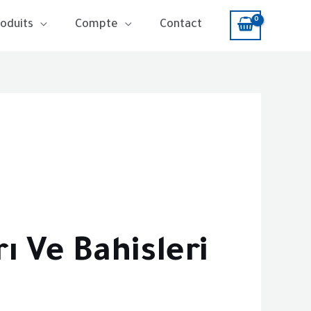
oduits
Compte
Contact
ı Ve Bahisleri