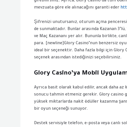
girebilirsiniz. Ayrıca, Glory Casino’da tüm öd
mevzuata göre ele alınacağını garanti eder
htt
Şifrenizi unutursanız, oturum açma penceresinde
de sunmaktadır. Bunlar arasında Kazanan 3’lü, 
ve Maç Kazananı yer alır. Bununla birlikte, can
para. [newline]Glory Casino’nun benzersiz oyun
ideal bir seçenektir. Daha fazla bilgi için Glory
seçenek arasından istediğinizi seçebilirsiniz.
Glory Casino’ya Mobil Uygula
Ayrıca basit olarak kabul edilir, ancak daha a
sonucu tahmin etmeniz gerekir. Glory casino gir
yüksek miktarlarda nakit ödüller kazanma şansın
bir oyun seçeneği sunuyor.
Destek servisiyle telefon, e-posta veya canlı so