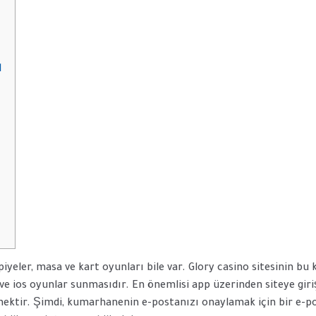
l
rupiyeler, masa ve kart oyunları bile var. Glory casino sitesinin 
e ios oyunlar sunmasıdır. En önemlisi app üzerinden siteye giriş
tmektir. Şimdi, kumarhanenin e-postanızı onaylamak için bir e-p