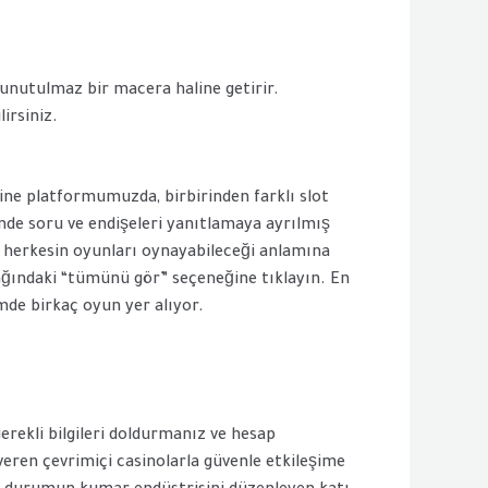
 unutulmaz bir macera haline getirir.
irsiniz.
line platformumuzda, birbirinden farklı slot
nde soru ve endişeleri yanıtlamaya ayrılmış
se herkesin oyunları oynayabileceği anlamına
ağındaki “tümünü gör” seçeneğine tıklayın. En
imde birkaç oyun yer alıyor.
erekli bilgileri doldurmanız ve hesap
ren çevrimiçi casinolarla güvenle etkileşime