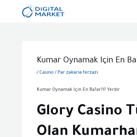
Aller
au
contenu
Post
navigation
Kumar Oynamak Için En Ba?
/
Casino
/ Par
zakaria ferzazi
Kumar Oynamak Için En Ba?ar?l? Yerdir
Glory Casino T
Olan Kumarha