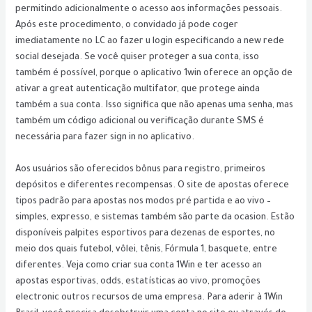
permitindo adicionalmente o acesso aos informações pessoais.
Após este procedimento, o convidado já pode coger
imediatamente no LC ao fazer u login especificando a new rede
social desejada. Se você quiser proteger a sua conta, isso
também é possível, porque o aplicativo 1win oferece an opção de
ativar a great autenticação multifator, que protege ainda
também a sua conta. Isso significa que não apenas uma senha, mas
também um código adicional ou verificação durante SMS é
necessária para fazer sign in no aplicativo.
Aos usuários são oferecidos bônus para registro, primeiros
depósitos e diferentes recompensas. O site de apostas oferece
tipos padrão para apostas nos modos pré partida e ao vivo –
simples, expresso, e sistemas também são parte da ocasion. Estão
disponíveis palpites esportivos para dezenas de esportes, no
meio dos quais futebol, vôlei, tênis, Fórmula 1, basquete, entre
diferentes. Veja como criar sua conta 1Win e ter acesso an
apostas esportivas, odds, estatísticas ao vivo, promoções
electronic outros recursos de uma empresa. Para aderir à 1Win