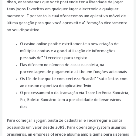
disso, entendemos que você pretende ter a liberdade de jogar
teus jogos favoritos em qualquer lugar electronic a qualquer
momento. É portanto la cual oferecemos um aplicativo móvel de
última geração para que você aproveite a” “emoção diretamente
no seu dispositivo.
O casino online proíbe estritamente a new criação de
múltiplas contas e a good utilização de informações
pessoais de” “terceiros para registo.
Elas diferem no número de casas na roleta, na
porcentagem de pagamento at the em funções adicionais.
Os fãs de basquete com certeza ficarão” “satisfeitos com
an ocasion esportiva do aplicativo 1win.
O processamento da transação via Transferência Bancária,
Pix, Boleto Bancário tem a possibilidade de levar vários
dias.
Para começar a jogar, basta ze cadastrar e recarregar a conta
possuindo um valor desde 20R$. Para operating-system usuários
brasileiros, an empresa oferece alguma ampla gama para sistemas