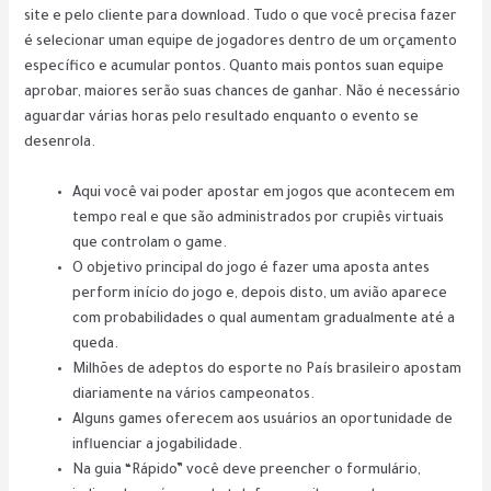
site e pelo cliente para download. Tudo o que você precisa fazer
é selecionar uman equipe de jogadores dentro de um orçamento
específico e acumular pontos. Quanto mais pontos suan equipe
aprobar, maiores serão suas chances de ganhar. Não é necessário
aguardar várias horas pelo resultado enquanto o evento se
desenrola.
Aqui você vai poder apostar em jogos que acontecem em
tempo real e que são administrados por crupiês virtuais
que controlam o game.
O objetivo principal do jogo é fazer uma aposta antes
perform início do jogo e, depois disto, um avião aparece
com probabilidades o qual aumentam gradualmente até a
queda.
Milhões de adeptos do esporte no País brasileiro apostam
diariamente na vários campeonatos.
Alguns games oferecem aos usuários an oportunidade de
influenciar a jogabilidade.
Na guia “Rápido” você deve preencher o formulário,