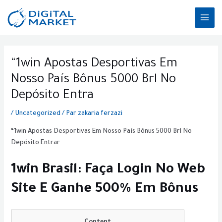
Aller
MAI
au
ME
contenu
Post
navigation
“1win Apostas Desportivas Em
Nosso País Bônus 5000 Brl No
Depósito Entra
/
Uncategorized
/ Par
zakaria ferzazi
“1win Apostas Desportivas Em Nosso País Bônus 5000 Brl No
Depósito Entrar
1win Brasil: Faça Login No Web
Site E Ganhe 500% Em Bônus