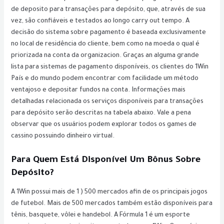
de deposito para transações para depósito, que, através de sua
vez, são confiáveis e testados ao longo carry out tempo. A
decisão do sistema sobre pagamento é baseada exclusivamente
no local de residência do cliente, bem como na moeda o qual é
priorizada na conta da organizacion. Graças an alguma grande
lista para sistemas de pagamento disponíveis, os clientes do 1Win
País e do mundo podem encontrar com facilidade um método
ventajoso e depositar fundos na conta. Informações mais
detalhadas relacionada os serviços disponíveis para transações
para depósito serão descritas na tabela abaixo. Vale a pena
observar que os usuários podem explorar todos os games de
cassino possuindo dinheiro virtual.
Para Quem Está Disponível Um Bônus Sobre
Depósito?
A 1Win possui mais de 1 ) 500 mercados afin de os principais jogos
de futebol. Mais de 500 mercados também estão disponíveis para
tênis, basquete, vôlei e handebol. A Fórmula 1 é um esporte