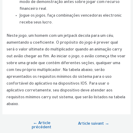
modo de demonstração antes sobre jogar com recurso
financeiro real.
Jogue os jogos, faça combinações vencedoras electronic
receba seus lucro.
Neste jogo, um homem com um jetpack decola para um céu,
aumentando u coeficiente. O propósito do jogo é prever qual
será o valor ultimate do multiplicador quando an animação carry
out avião chegar ao fim. Ao iniciar o jogo, o avião começa the voar
sobre uma grade que contém diferentes seções, qualquer uma
com teu próprio multiplicador. Na tabela abaixo, serão
apresentados os requisitos mínimos do sistema para o uso
confortável do aplicativo na dispositivos IOS. Para usar o
aplicativo corretamente, seu dispositivo deve atender aos
requisitos mínimos carry out sistema, que serão listados na tabela
abaixo.
←
Article
Article suivant
→
précédent