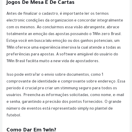
Jogos De Mesa E De Cartas
Antes de finalizar o cadastro, é importante ler os termos
electronic condições da organizacion e concordar integralmente
com os mesmos. Ao concluirmos essa visão abrangente, abrace
totalmente an emoção das apostas possuindo o 1Win zero Brasil.
Esteja você em busca lalu emoção ou dos ganhos potenciais, um
1Win oferece uma experiência imersiva la cual atende a todas as
preferências para apostas. A software amigável do usuário do
1Win Brasil facilita muito a new vida de apostadores.
Isso pode entra?ar o envio sobre documentos, como 1
comprovante de identidade e comprovante sobre endereço. Essa
periodo é crucial pra criar um stimmung seguro para todos os
usuários. Preencha as informações solicitadas, como nome, e-mail
e senha, garantindo a precisão dos pontos fornecidos. O grande
número de eventos está representado simply no plantel de
futebol.
Como Dar Em 1win?