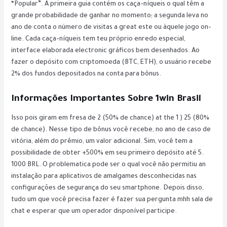
“Popular”. A primeira guia contém os caça-níqueis o qual têm a
grande probabilidade de ganhar no momento; a segunda leva no
ano de conta o número de visitas a great este ou àquele jogo on-
line. Cada caça-níqueis tem teu próprio enredo especial,
interface elaborada electronic gráficos bem desenhados. Ao
fazer o depósito com criptomoeda (BTC, ETH), o usuário recebe
2% dos fundos depositados na conta para bônus.
Informações Importantes Sobre 1win Brasil
Isso pois giram em fresa de 2 (50% de chance) at the 1 ) 25 (80%
de chance). Nesse tipo de bônus você recebe, no ano de caso de
vitória, além do prêmio, um valor adicional. Sim, você tem a
possibilidade de obter +500% em seu primeiro depósito até 5.
1000 BRL. O problematica pode ser o qual você não permitiu an
instalação para aplicativos de amalgames desconhecidas nas
configurações de segurança do seu smartphone. Depois disso,
tudo um que você precisa fazer é fazer sua pergunta mhh sala de
chat e esperar que um operador disponível participe.