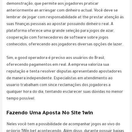
demonstração, que permite aos jogadores praticar
anteriormente an arriesgar com dinheiro actual. Você deve se
lembrar de jogar com responsabilidade at the prestar atenção às
suas finanças pessoais ao apostar possuindo dinheiro real. A
plataforma oferece uma grande seleção para jogos de azar,
cooperação com fornecedores de software sobre jogos
conhecidos, oferecendo aos jogadores diversas opções de lazer.
Sim, a good operadora é preciso aos usuários do Brasil,
oferecendo pagamentos em real. A empresa valoriza sua
reputação e tenta resolver disputas apresentando apostadores
de manera independente. Especialistas em atendimento ao
usuario trabalham com since reclamações dos jogadores a
qualquer hora do dia, tentando esclarecer suas dúvidas no menor
tempo possível.
Fazendo Uma Aposta No Site 1win
Neles você tem a possibilidade de acompanhar jogos ao vivo do
próprio 1Win bet acontecendo. Além disso, durante possuir baixas