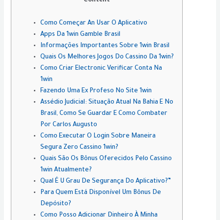
Content
Como Começar An Usar O Aplicativo
Apps Da 1win Gamble Brasil
Informações Importantes Sobre 1win Brasil
Quais Os Melhores Jogos Do Cassino Da 1win?
Como Criar Electronic Verificar Conta Na
1win
Fazendo Uma Ex Profeso No Site 1win
Assédio Judicial: Situação Atual Na Bahia E No
Brasil, Como Se Guardar E Como Combater
Por Carlos Augusto
Como Executar O Login Sobre Maneira
Segura Zero Cassino 1win?
Quais São Os Bônus Oferecidos Pelo Cassino
1win Atualmente?
Qual É U Grau De Segurança Do Aplicativo?”
Para Quem Está Disponível Um Bônus De
Depósito?
Como Posso Adicionar Dinheiro À Minha