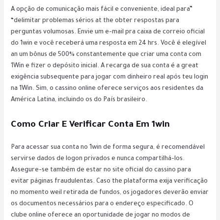
A opção de comunicação mais fácil e conveniente, ideal para”
“delimitar problemas sérios at the obter respostas para
perguntas volumosas. Envie um e-mail pra caixa de correio oficial
do 1win e você receberá uma resposta em 24 hrs. Você é elegível
an um bônus de 500% constantemente que criar uma conta com
1Win e fizer o depósito inicial. A recarga de sua conta é a great
exigência subsequente para jogar com dinheiro real após teu login
na 1Win. Sim, o cassino online oferece serviços aos residentes da
América Latina, incluindo os do País brasileiro.
Como Criar E Verificar Conta Em 1win
Para acessar sua conta no 1win de forma segura, é recomendável
servirse dados de logon privados e nunca compartilhá-los.
Assegure-se também de estar no site oficial do cassino para
evitar páginas fraudulentas. Caso the plataforma exija verificação
no momento weil retirada de fundos, os jogadores deverão enviar
os documentos necessários para o endereço especificado. O
clube online oferece an oportunidade de jogar no modos de