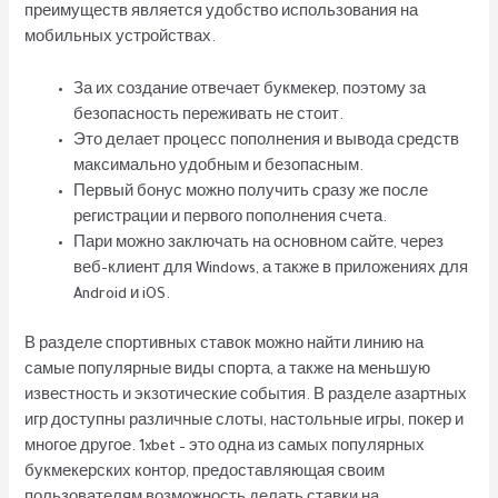
преимуществ является удобство использования на
мобильных устройствах.
За их создание отвечает букмекер, поэтому за
безопасность переживать не стоит.
Это делает процесс пополнения и вывода средств
максимально удобным и безопасным.
Первый бонус можно получить сразу же после
регистрации и первого пополнения счета.
Пари можно заключать на основном сайте, через
веб-клиент для Windows, а также в приложениях для
Android и iOS.
В разделе спортивных ставок можно найти линию на
самые популярные виды спорта, а также на меньшую
известность и экзотические события. В разделе азартных
игр доступны различные слоты, настольные игры, покер и
многое другое. 1xbet – это одна из самых популярных
букмекерских контор, предоставляющая своим