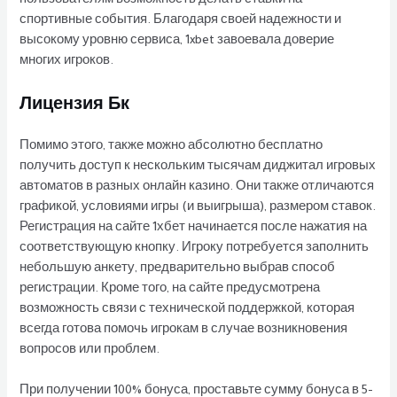
пользователям возможность делать ставки на
спортивные события. Благодаря своей надежности и
высокому уровню сервиса, 1xbet завоевала доверие
многих игроков.
Лицензия Бк
Помимо этого, также можно абсолютно бесплатно
получить доступ к нескольким тысячам диджитал игровых
автоматов в разных онлайн казино. Они также отличаются
графикой, условиями игры (и выигрыша), размером ставок.
Регистрация на сайте 1хбет начинается после нажатия на
соответствующую кнопку. Игроку потребуется заполнить
небольшую анкету, предварительно выбрав способ
регистрации. Кроме того, на сайте предусмотрена
возможность связи с технической поддержкой, которая
всегда готова помочь игрокам в случае возникновения
вопросов или проблем.
При получении 100% бонуса, проставьте сумму бонуса в 5-