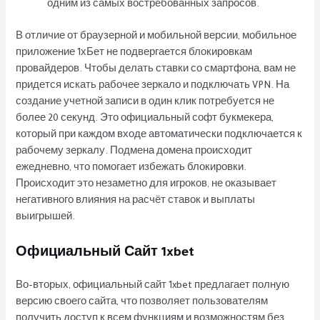
одним из самых востребованных запросов.
В отличие от браузерной и мобильной версии, мобильное
приложение 1хБет не подвергается блокировкам
провайдеров. Чтобы делать ставки со смартфона, вам не
придется искать рабочее зеркало и подключать VPN. На
создание учетной записи в один клик потребуется не
более 20 секунд. Это официальный софт букмекера,
который при каждом входе автоматически подключается к
рабочему зеркалу. Подмена домена происходит
ежедневно, что помогает избежать блокировки.
Происходит это незаметно для игроков, не оказывает
негативного влияния на расчёт ставок и выплаты
выигрышей.
Официальный Сайт 1xbet
Во-вторых, официальный сайт 1xbet предлагает полную
версию своего сайта, что позволяет пользователям
получить доступ к всем функциям и возможностям без