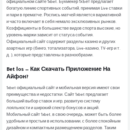
официальном сайте 1xbet. Букмекер 1хБет предлагает
богатую линию спортивных событий, принимая Live ставки
и пари в прематче. Роспись матчей является вариативной
и часто включает в себя немало эксклюзивных рынков.
Коэффициенты в большинстве видов спорта высокие, но
уровень маржи зависит от статуса события.
Официальный сайт содержит разделы казино и других
азартных игр (бинго, тотализатора, Live-казино, TV-игр и т.
д. ), которые представлены в разнообразии.
Bet Іos — Как Скачать Приложение На
Айфон?
1xbet официальный сайт и мобильная версия имеют свои
преимущества и недостатки. Сайт 1xbet предлагает
больший выбор ставок и игр, развитую систему
лояльности и широкий спектр бонусов и акций.
Мобильный сайт 1xbet, в свою очередь, может быть более
удобным и простым в использовании, с более спокойным
дизайном и компактным размещением разделов. Таким