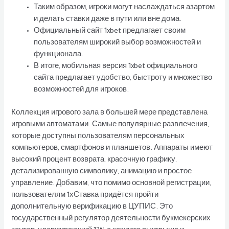
Таким образом, игроки могут наслаждаться азартом
и делать ставки даже в пути или вне дома.
Официальный сайт 1xbet предлагает своим
пользователям широкий выбор возможностей и
функционала.
В итоге, мобильная версия 1xbet официального
сайта предлагает удобство, быстроту и множество
возможностей для игроков.
Коллекция игрового зала в большей мере представлена
игровыми автоматами. Самые популярные развлечения,
которые доступны пользователям персональных
компьютеров, смартфонов и планшетов. Аппараты имеют
высокий процент возврата, красочную графику,
детализированную символику, анимацию и простое
управление. Добавим, что помимо основной регистрации,
пользователям 1хСтавка придётся пройти
дополнительную верификацию в ЦУПИС. Это
государственный регулятор деятельности букмекерских