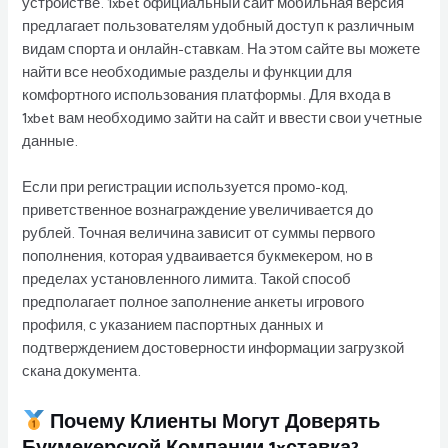
устройстве. 1xbet официальный сайт мобильная версия
предлагает пользователям удобный доступ к различным
видам спорта и онлайн-ставкам. На этом сайте вы можете
найти все необходимые разделы и функции для
комфортного использования платформы. Для входа в
1xbet вам необходимо зайти на сайт и ввести свои учетные
данные.
Если при регистрации используется промо-код,
приветственное вознаграждение увеличивается до
рублей. Точная величина зависит от суммы первого
пополнения, которая удваивается букмекером, но в
пределах установленного лимита. Такой способ
предполагает полное заполнение анкеты игрового
профиля, с указанием паспортных данных и
подтверждением достоверности информации загрузкой
скана документа.
Почему Клиенты Могут Доверять