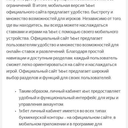
ограничений. В итоге, мобильная версия 1xbet
официального сайта предлагает удобство, быстроту и
множество возможностей для игроков. Независимо от того,
где вы находитесь, вы всегда можете наслаждаться
ставками и играми на 1xbet с помощью своего мобильного
устройства. Официальный сайт 1xbet предлагает
пользователям удобство и множество возможностей для
онлайн-ставок и развлечений. Благодаря простой
навигации и доступным разделам, каждый пользователь
сможет легко ориентироваться на сайте и наслаждаться
игрой. Официальный сайт 1xbet предлагает широкий
выбор разделов и функций для своих пользователей.
Таким образом, личный кабинет xbet предоставляет
удобный и функциональный интерфейс для игры и
управления аккаунтом.
1хбет личный кабинет имеется во всех типах
букмекерской конторы – на официальном сайте, в
мобильном приложении и в программе для