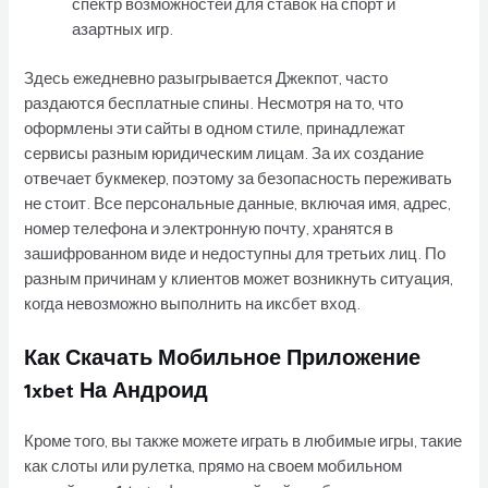
спектр возможностей для ставок на спорт и
азартных игр.
Здесь ежедневно разыгрывается Джекпот, часто
раздаются бесплатные спины. Несмотря на то, что
оформлены эти сайты в одном стиле, принадлежат
сервисы разным юридическим лицам. За их создание
отвечает букмекер, поэтому за безопасность переживать
не стоит. Все персональные данные, включая имя, адрес,
номер телефона и электронную почту, хранятся в
зашифрованном виде и недоступны для третьих лиц. По
разным причинам у клиентов может возникнуть ситуация,
когда невозможно выполнить на иксбет вход.
Как Скачать Мобильное Приложение
1xbet На Андроид
Кроме того, вы также можете играть в любимые игры, такие
как слоты или рулетка, прямо на своем мобильном