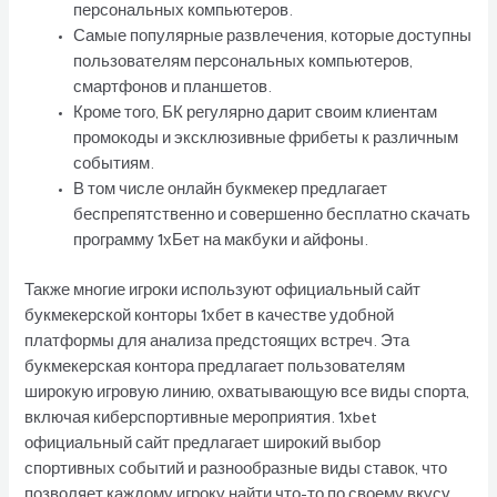
персональных компьютеров.
Самые популярные развлечения, которые доступны
пользователям персональных компьютеров,
смартфонов и планшетов.
Кроме того, БК регулярно дарит своим клиентам
промокоды и эксклюзивные фрибеты к различным
событиям.
В том числе онлайн букмекер предлагает
беспрепятственно и совершенно бесплатно скачать
программу 1хБет на макбуки и айфоны.
Также многие игроки используют официальный сайт
букмекерской конторы 1хбет в качестве удобной
платформы для анализа предстоящих встреч. Эта
букмекерская контора предлагает пользователям
широкую игровую линию, охватывающую все виды спорта,
включая киберспортивные мероприятия. 1хbet
официальный сайт предлагает широкий выбор
спортивных событий и разнообразные виды ставок, что
позволяет каждому игроку найти что-то по своему вкусу.