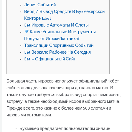
Линия Событий
Ввод И Вывод Средств В Букмекерской
Конторе 1xbet
Bet Игровые Автоматы И Слоты
Какие Уникальные Инструменты
Получают Игроки 1хставка?
Трансляции Спортивных Событий
Bet Зеркало Рабочее На Сегодня
Bet — Официальный Сайт
Большая часть игроков использует официальный 1хбет
сайт ставок для заключения пари до начала матча. В
таком случае требуется выбрать вид спорта, чемпионат,
встречу, а также необходимый исход выбранного матча.
Прежде всего, это казино с более чем 500 слотами и
игровыми автоматами.
Букмекер предлагает пользователям онлайн-