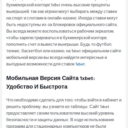
букмекерской конторе 1xBet очень высокие проценты
выигрышей, так как игроки могут выбирать между ставки
на спорт и слотами в онлайн-казино. Иногда ставки могут
быть недоступны из-за блокировок официального сайта.
Вы всегда можете воспользоваться рабочим зеркалом,
чтобы зарегистрироваться в букмекерской конторе,
пополнить счет и вывести выигрыши. Будь то футбол,
теннис, баскетбол или казино, на 1xbet официальном сайте
мобильной версии вы всегда найдете интересные и
выгодные возможности для ставок
1xbet
.
Мобильная Версия Сайта 1xbet:
Удобство И Быстрота
Что необходимо сделать для того, чтобы войти в кабинет и
решить проблему, вы узнаете из таблицы. Сайт 1xbet
предоставляет своим пользователям высокий уровень
безопасности и защиты данных. В ходе использования
программ для стационарных компьютеров не были