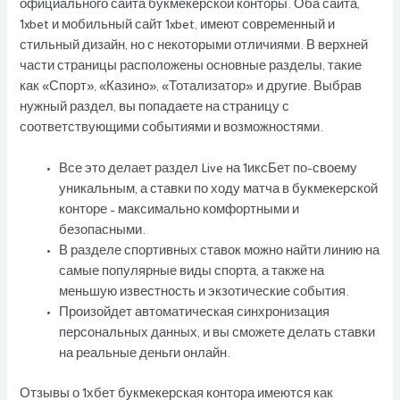
официального сайта букмекерской конторы. Оба сайта,
1xbet и мобильный сайт 1xbet, имеют современный и
стильный дизайн, но с некоторыми отличиями. В верхней
части страницы расположены основные разделы, такие
как «Спорт», «Казино», «Тотализатор» и другие. Выбрав
нужный раздел, вы попадаете на страницу с
соответствующими событиями и возможностями.
Все это делает раздел Live на 1иксБет по-своему
уникальным, а ставки по ходу матча в букмекерской
конторе – максимально комфортными и
безопасными.
В разделе спортивных ставок можно найти линию на
самые популярные виды спорта, а также на
меньшую известность и экзотические события.
Произойдет автоматическая синхронизация
персональных данных, и вы сможете делать ставки
на реальные деньги онлайн.
Отзывы о 1хбет букмекерская контора имеются как