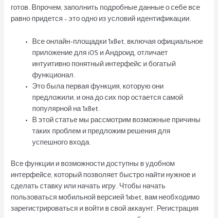
готов. Впрочем, заполнить подробные данные о себе все
равно придется – это одно из условий идентификации.
Все онлайн-площадки 1xBet, включая официальное
приложение для iOS и Андроид, отличает
интуитивно понятный интерфейс и богатый
функционал.
Это была первая функция, которую они
предложили, и она до сих пор остается самой
популярной на 1xBet.
В этой статье мы рассмотрим возможные причины
таких проблем и предложим решения для
успешного входа.
Все функции и возможности доступны в удобном
интерфейсе, который позволяет быстро найти нужное и
сделать ставку или начать игру. Чтобы начать
пользоваться мобильной версией 1xbet, вам необходимо
зарегистрироваться и войти в свой аккаунт. Регистрация