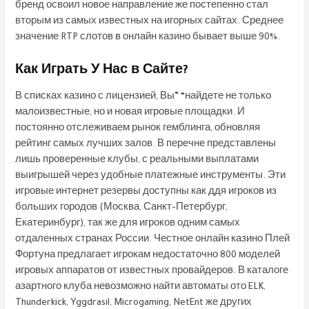
бренд освоил новое направление же постепенно стал
вторым из самых известных на игорных сайтах. Среднее
значение RTP слотов в онлайн казино бывает выше 90%.
Как Играть У Нас в Сайте?
В списках казино с лицензией, Вы” “найдете не только
малоизвестные, но и новая игровые площадки. И
постоянно отслеживаем рынок гемблинга, обновляя
рейтинг самых лучших залов. В перечне представлены
лишь проверенные клубы, с реальными выплатами
выигрышей через удобные платежные инструменты. Эти
игровые интернет резервы доступны как ддя игроков из
больших городов (Москва, Санкт-Петербург,
Екатеринбург), так же для игроков одним самых
отдаленных странах России. Честное онлайн казино Плей
Фортуна предлагает игрокам недостаточно 800 моделей
игровых аппаратов от известных провайдеров. В каталоге
азартного клуба невозможно найти автоматы ото ELK,
Thunderkick, Yggdrasil, Microgaming, NetEnt же других