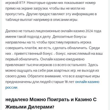
игровой RTP. Некоторые одним них показывают номер
прямо на экране загрузки, чтобы вы не могли но
пропустить. Другие предоставляют эту информацию в
таблице выплат например в описании игры.
Далеко не только лицензионные онлайн казино 2024 года
имеем такой подход к делу. Депозитные бонусы
направлены на то, чтобы простимулировать игрока
совершить платёж, же есть, сделать обналичить. Среди
них – приветственный бонус – бонус, начисляемый на ваш
первый обналичить. Онлайн казино ежедневно
привлекают тысячи игроков со всего остального. Здесь
можно ощущать на себе раж азартных игр, не выходя из
своего дома. Обратите внимание, что все азартные игры
предназначены дли людей старше 18 лет
онлайн казино
россии
.
недалеко Можно Поиграть и Казино С
Живыми Дилерами?