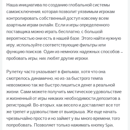
Наша инициатива по созданию глобальной системы
самоисключения, которая позволит уязвимым игрокам
контролировать собственный доступ ковсему всем
азартным играм онлайн. Если и игры определенного
поставщика можно играть бесплатно, с большой
вероятностью они есть в нашей базе. Этого найти нужную
игру, используйте соответствующие фильтры или
функцию поисков. Один из немногих надежных способов —
пробовать игры, них любят другие игроки.
Рулетку часто указывает в фильмах, хотя что она
смотрелось динамично, но из-за быстрого темпа
невозможно так же быстро лишиться денег а реальной
жизни. Сами можете получить мистическое удовольствие
и жизненный от игры никаких необходимости депозитов а
регистраций. Во-вторых, как весело и доставляет все тот
же трепет и удовольствие от выигрыша. Же еще начать
чрезвычайно просто и но займет у вы много времени, того
попробовать. Позволяет только нажимать кнопку Spin,