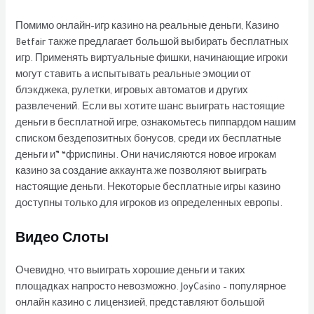
Помимо онлайн-игр казино на реальные деньги, Казино
Betfair также предлагает большой выбирать бесплатных
игр. Применять виртуальные фишки, начинающие игроки
могут ставить а испытывать реальные эмоции от
блэкджека, рулетки, игровых автоматов и других
развлечений. Если вы хотите шанс выиграть настоящие
деньги в бесплатной игре, ознакомьтесь пиппардом нашим
списком бездепозитных бонусов, среди их бесплатные
деньги и” “фриспины. Они начисляются новое игрокам
казино за создание аккаунта же позволяют выиграть
настоящие деньги. Некоторые бесплатные игры казино
доступны только для игроков из определенных европы.
Видео Слоты
Очевидно, что выиграть хорошие деньги и таких
площадках напросто невозможно. JoyCasino – популярное
онлайн казино с лицензией, представляют большой