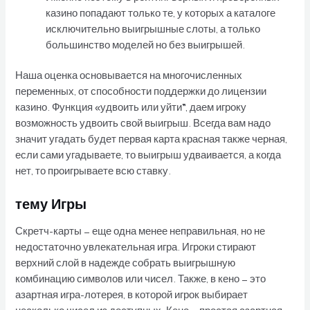
казино попадают только те, у которых а каталоге
исключительно выигрышные слоты, а только
большинство моделей но без выигрышей.
Наша оценка основывается на многочисленных
переменных, от способности поддержки до лицензии
казино. Функция «удвоить или уйти”, даем игроку
возможность удвоить свой выигрыш. Всегда вам надо
значит угадать будет первая карта красная также черная,
если сами угадываете, то выигрыш удваивается, а когда
нет, то проигрываете всю ставку.
тему Игры
Скретч-карты — еще одна менее неправильная, но не
недостаточно увлекательная игра. Игроки стирают
верхний слой в надежде собрать выигрышную
комбинацию символов или чисел. Также, в кено — это
азартная игра-лотерея, в которой игрок выбирает