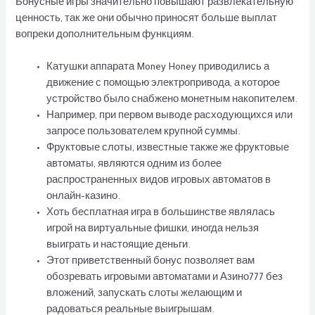
Бонусные игры значительно повышают развлекательную
ценность, так же они обычно приносят больше выплат
вопреки дополнительным функциям.
Катушки аппарата Money Honey приводились а
движение с помощью электропривода, а которое
устройство было снабжено монетным накопителем.
Например, при первом выводе расходующихся или
запросе пользователем крупной суммы.
Фруктовые слоты, известные также же фруктовые
автоматы, являются одним из более
распространенных видов игровых автоматов в
онлайн-казино.
Хоть бесплатная игра в большинстве являлась
игрой на виртуальные фишки, иногда нельзя
выиграть и настоящие деньги.
Этот приветственный бонус позволяет вам
обозревать игровыми автоматами и Азино777 без
вложений, запускать слоты желающим и
радоваться реальные выигрышам.