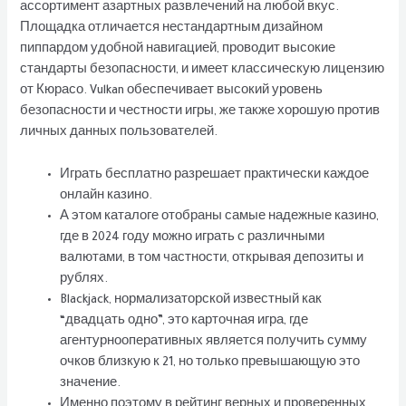
ассортимент азартных развлечений на любой вкус.
Площадка отличается нестандартным дизайном
пиппардом удобной навигацией, проводит высокие
стандарты безопасности, и имеет классическую лицензию
от Кюрасо. Vulkan обеспечивает высокий уровень
безопасности и честности игры, же также хорошую против
личных данных пользователей.
Играть бесплатно разрешает практически каждое
онлайн казино.
А этом каталоге отобраны самые надежные казино,
где в 2024 году можно играть с различными
валютами, в том частности, открывая депозиты и
рублях.
Blackjack, нормализаторской известный как
“двадцать одно”, это карточная игра, где
агентурнооперативных является получить сумму
очков близкую к 21, но только превышающую это
значение.
Именно поэтому в рейтинг верных и проверенных