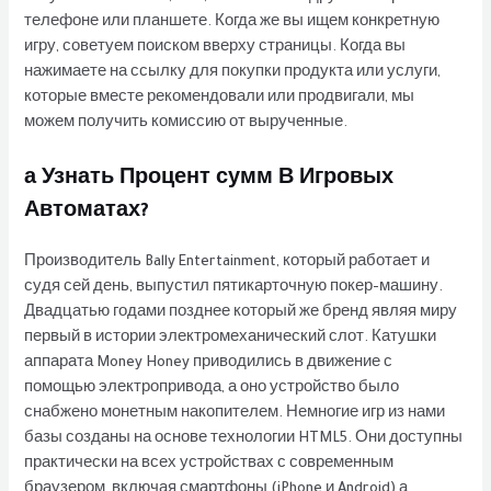
телефоне или планшете. Когда же вы ищем конкретную
игру, советуем поиском вверху страницы. Когда вы
нажимаете на ссылку для покупки продукта или услуги,
которые вместе рекомендовали или продвигали, мы
можем получить комиссию от вырученные.
а Узнать Процент сумм В Игровых
Автоматах?
Производитель Bally Entertainment, который работает и
судя сей день, выпустил пятикарточную покер-машину.
Двадцатью годами позднее который же бренд являя миру
первый в истории электромеханический слот. Катушки
аппарата Money Honey приводились в движение с
помощью электропривода, а оно устройство было
снабжено монетным накопителем. Немногие игр из нами
базы созданы на основе технологии HTML5. Они доступны
практически на всех устройствах с современным
браузером, включая смартфоны (iPhone и Android) а