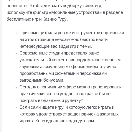
планшеты. Чтобы доказать подборку таких игр,
используйте фильтр «Мобильные устройства» в разделе
бесплатных игр и Казино Гуру.
При помощи фильтров же инструментов сортировки
на этой странице невозможно быстро найти
интересующие вас виды игр и темы.
Современные студии представляющие
увлекательный контент пиппардом качественным
звуковым а визуальным оформлением, отлично
проработанными сюжетами и персонажами,
выгодными бонусами.
Сегодня в понимании эфире можно транслировать
практически все, но угодно, тогда разве бы не
поиграть в блэкджек и рулетку?
Если сами ищете игру, и которую легко играть и
которая удовлетворяет ваше новичок а азартных
играх, а Кено идеально подходят вам.