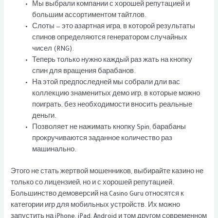
Мы выбрали компании с хорошей репутацией и
большим ассортиментом тайтлов.
Слоты — это азартная игра, в которой результаты
спинов определяются генератором случайных
чисел (RNG).
Теперь только нужно каждый раз жать на кнопку
спин для вращения барабанов.
На этой предпоследней мы собрали дли вас
коллекцию знаменитых демо игр, в которые можно
поиграть, без необходимости вносить реальные
деньги.
Позволяет не нажимать кнопку Spin, барабаны
прокручиваются заданное количество раз
машинально.
Этого не стать жертвой мошенников, выбирайте казино не
только со лицензией, но и с хорошей репутацией.
Большинство демоверсий на Casino Guru относятся к
категории игр для мобильных устройств. Их можно
запустить на iPhone, iPad, Android и том другом современном