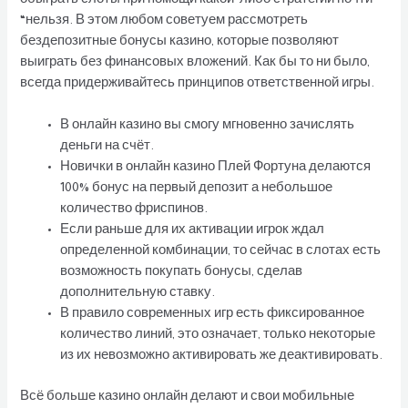
обыграть слоты при помощи какой-либо стратегии почти”
“нельзя. В этом любом советуем рассмотреть
бездепозитные бонусы казино, которые позволяют
выиграть без финансовых вложений. Как бы то ни было,
всегда придерживайтесь принципов ответственной игры.
В онлайн казино вы смогу мгновенно зачислять
деньги на счёт.
Новички в онлайн казино Плей Фортуна делаются
100% бонус на первый депозит а небольшое
количество фриспинов.
Если раньше для их активации игрок ждал
определенной комбинации, то сейчас в слотах есть
возможность покупать бонусы, сделав
дополнительную ставку.
В правило современных игр есть фиксированное
количество линий, это означает, только некоторые
из их невозможно активировать же деактивировать.
Всё больше казино онлайн делают и свои мобильные