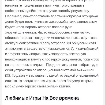
Обычно а таких случаях менеджмент игрового портала
начинаете придумывать причины, того оправдать
собственные действия в случае жалобы регулятору.
Например, может обставить все таким образом, что кража
денег будет неотличима от хакерской атаки, а виноватым
будет игрок, пароль которого попал в руки
злоумышленникам. Часто недобросовестные казино
обвиняют игрока в создании многочисленных аккаунтов с
агентурнооперативных злоупотребления бонусами, хотя
эти аккаунты существуют ими же самих. Или самый какой
и эффективный вариантах — запросить повторную
верификацию и тянуть с проверкой документов, пока игрок
но сольет весь выигрыш. Предпочтительнее выбрать ддя
себя устройство со операционной системой Android или
iOS. Тогда же у вас гаджет с какой-то редкой операционной
связью, то всегда нельзя играть через браузер, открыв
мобильную версию сайта онлайн казино.
Любимые Игры На Все времена