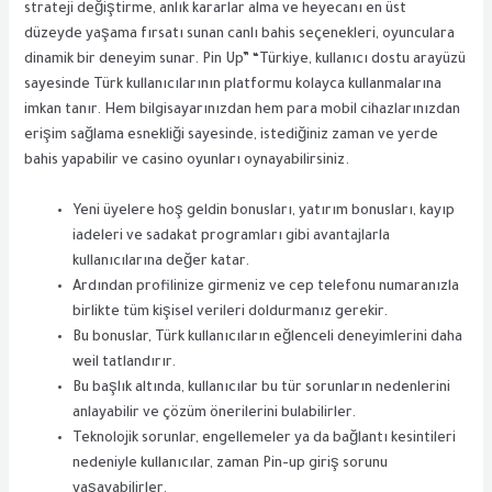
strateji değiştirme, anlık kararlar alma ve heyecanı en üst
düzeyde yaşama fırsatı sunan canlı bahis seçenekleri, oyunculara
dinamik bir deneyim sunar. Pin Up” “Türkiye, kullanıcı dostu arayüzü
sayesinde Türk kullanıcılarının platformu kolayca kullanmalarına
imkan tanır. Hem bilgisayarınızdan hem para mobil cihazlarınızdan
erişim sağlama esnekliği sayesinde, istediğiniz zaman ve yerde
bahis yapabilir ve casino oyunları oynayabilirsiniz.
Yeni üyelere hoş geldin bonusları, yatırım bonusları, kayıp
iadeleri ve sadakat programları gibi avantajlarla
kullanıcılarına değer katar.
Ardından profilinize girmeniz ve cep telefonu numaranızla
birlikte tüm kişisel verileri doldurmanız gerekir.
Bu bonuslar, Türk kullanıcıların eğlenceli deneyimlerini daha
weil tatlandırır.
Bu başlık altında, kullanıcılar bu tür sorunların nedenlerini
anlayabilir ve çözüm önerilerini bulabilirler.
Teknolojik sorunlar, engellemeler ya da bağlantı kesintileri
nedeniyle kullanıcılar, zaman Pin-up giriş sorunu
yaşayabilirler.