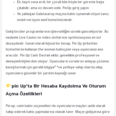
Eh, kayıt sona erdi, bir çocuk bile böyle bir görevle başa
çıkabilir, ama siz devam edin, PinUp giriş yapın.
Ve yaklaşan Galatasaray maçına bahis oynamak istiyorsanız,
mobil versiyon weil hizmetinizdedir.
Geliştiriciler programlarının işlevselliğini sürekli güncelliyorlar. Bu
nedenle Live Casino ve video slotlarının optimizasyonu en üst
düzeydedir. Genel olarak kişisel bir hesap, Pin Up şirketinin
hizmetlerini kullanan the woman bahisçinin veya oyuncunun ana
aracıdır. Pin Up Canlı Destek ekibi, genellikle profesyonel ve
deneyimli kişilerden oluşur. Oyuncuların sorularını anlayıp çözüme
kavuşturmak için gerekli bilgiye” “ve yetkiye sahip olan bu ekip,
oyunculara güvenilir bir yardım kaynağı sunar.
pin Up’ta Bir Hesaba Kaydolma Ve Oturum
Açma Özellikleri
Pin up, canlı bahis seçenekleri ile oyuncuların maçları anlık olarak
takip ederek bahis yapmalarına olanak tanır. Maçın gidişatına göre