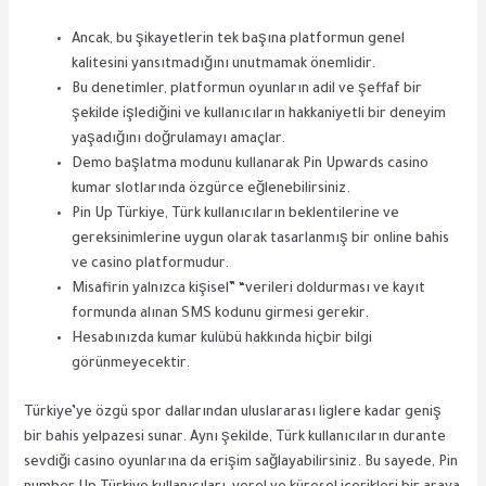
Ancak, bu şikayetlerin tek başına platformun genel
kalitesini yansıtmadığını unutmamak önemlidir.
Bu denetimler, platformun oyunların adil ve şeffaf bir
şekilde işlediğini ve kullanıcıların hakkaniyetli bir deneyim
yaşadığını doğrulamayı amaçlar.
Demo başlatma modunu kullanarak Pin Upwards casino
kumar slotlarında özgürce eğlenebilirsiniz.
Pin Up Türkiye, Türk kullanıcıların beklentilerine ve
gereksinimlerine uygun olarak tasarlanmış bir online bahis
ve casino platformudur.
Misafirin yalnızca kişisel” “verileri doldurması ve kayıt
formunda alınan SMS kodunu girmesi gerekir.
Hesabınızda kumar kulübü hakkında hiçbir bilgi
görünmeyecektir.
Türkiye’ye özgü spor dallarından uluslararası liglere kadar geniş
bir bahis yelpazesi sunar. Aynı şekilde, Türk kullanıcıların durante
sevdiği casino oyunlarına da erişim sağlayabilirsiniz. Bu sayede, Pin