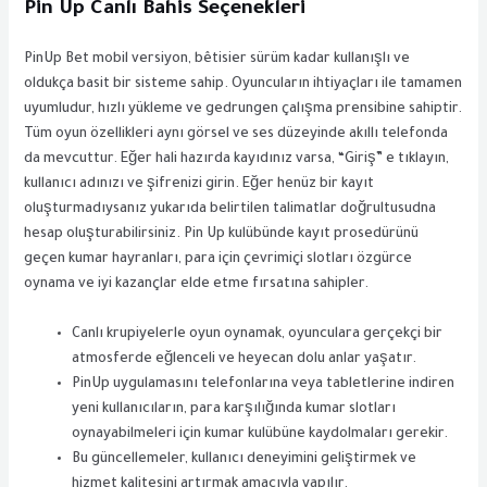
Pin Up Canlı Bahis Seçenekleri
PinUp Bet mobil versiyon, bêtisier sürüm kadar kullanışlı ve
oldukça basit bir sisteme sahip. Oyuncuların ihtiyaçları ile tamamen
uyumludur, hızlı yükleme ve gedrungen çalışma prensibine sahiptir.
Tüm oyun özellikleri aynı görsel ve ses düzeyinde akıllı telefonda
da mevcuttur. Eğer hali hazırda kayıdınız varsa, “Giriş” e tıklayın,
kullanıcı adınızı ve şifrenizi girin. Eğer henüz bir kayıt
oluşturmadıysanız yukarıda belirtilen talimatlar doğrultusudna
hesap oluşturabilirsiniz. Pin Up kulübünde kayıt prosedürünü
geçen kumar hayranları, para için çevrimiçi slotları özgürce
oynama ve iyi kazançlar elde etme fırsatına sahipler.
Canlı krupiyelerle oyun oynamak, oyunculara gerçekçi bir
atmosferde eğlenceli ve heyecan dolu anlar yaşatır.
PinUp uygulamasını telefonlarına veya tabletlerine indiren
yeni kullanıcıların, para karşılığında kumar slotları
oynayabilmeleri için kumar kulübüne kaydolmaları gerekir.
Bu güncellemeler, kullanıcı deneyimini geliştirmek ve
hizmet kalitesini artırmak amacıyla yapılır.