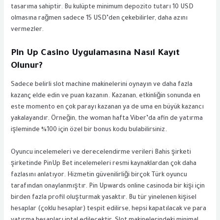
tasarıma sahiptir. Bu kulüpte minimum depozito tutarı 10 USD
olmasına rağmen sadece 15 USD’den çekebilirler, daha azını
vermezler.
Pin Up Casino Uygulamasına Nasıl Kayıt
Olunur?
Sadece belirli slot machine makinelerini oynayın ve daha fazla
kazanç elde edin ve puan kazanın. Kazanan, etkinliğin sonunda en
este momento en çok parayı kazanan ya de uma en büyük kazancı
yakalayandır. Örneğin, the woman hafta Viber’da afin de yatırma
işleminde %100 için özel bir bonus kodu bulabilirsiniz.
Oyuncu incelemeleri ve derecelendirme verileri Bahis şirketi
şirketinde PinUp Bet incelemeleri resmi kaynaklardan çok daha
fazlasını anlatıyor. Hizmetin güvenilirliği birçok Türk oyuncu
tarafından onaylanmıştır. Pin Upwards online casinoda bir kişi için
birden fazla profil oluşturmak yasaktır. Bu tür yinelenen kişisel
hesaplar (çoklu hesaplar) tespit edilirse, hepsi kapatılacak ve para