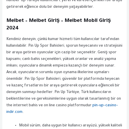
number Up Türkiye kullanıcıları, yerel ve küresel içerikleri bir araya
getirerek eğlence dolu bir deneyim yaşayabilirler.
Melbet – Melbet Giriş – Melbet Mobil Giriş
2024
Kendiniz deneyin, çünkü kumar hizmeti tüm kullanıcılar tarafından
kullanılabilir. Pin Up Spor Bahisleri, sporun heyecanını ve stratejisini
bir araya getiren oyuncular için cazip bir seçenektir. Geniş spor
kapsamı, canlı bahis seçenekleri, yüksek oranlar ve analiz yapma
imkanı, oyunculara dinamik empieza kazançlı bir deneyim sunar.
Ancak, oyuncuların sorumlu oyun oynama ilkelerine uymaları
önemlidir. Pin Up Spor Bahisleri, güvenilir bir platformda heyecan
ve kazanç fırsatlarını bir araya getirerek oyunculara eğlenceli bir
deneyim sunmayı hedefler. Pin Up Türkiye, Türk kullanıcıların
beklentilerine ve gereksinimlerine uygun olarak tasarlanmış bir on
the internet bahis ve on line casino platformudur
pin-up-casino-
indir.com
.
Mobil sürüm, daha uygun bir kullanıcı arayüzü, yüksek kaliteli