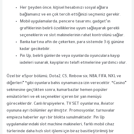
Her şeyden önce, kişisel hesabınızı sosyal ağlara
bağlamanız ve en çok tercih ettiğinizi seçmeniz gerekir.
Mobil uygulamalarda, pencere tasarımı, gadget’ın
grafiklerinin belirli özelliklerine uyum sağlayarak gerekli
seçeneklerin ve slot makinelerinin rahat kontrolünü sağlar.
Banka kartına afin de çekerken, para sistemde 3 iş gününe
kadar gecikebilir.
Pin Up, belirli günlerde veya oyunlarda oyunculara kayıp
iadeleri sunarak, kayıplarını telafi etmelerine yardımcı olur.
Özel bir eSpor bölümü, Dota2, CS, Rinbow six, NBA, FIFA, NXL ve
diğerleri” “gibi oyunlara bahis oynamanıza izin verecektir. “Casino”
sekmesine geçtikten sonra, kumarbazlar hemen popüler
emülatörleri ve ek seçenekler içeren bir yan menüyü
göreceklerdir. Canlı krupiyelere, TV SET oyunlarına, Aviator
oyununa ayrı bölümler ayrılmıştır. Promosyonlar, turnuvalar
empieza haberler ayrı bir blokta sunulmaktadır. Pin Up
uygulamalarındaki slot machine makineleri, farklı mobil cihaz
türlerinde daha hızlı slot işlemi için biraz basitleştirilmiş bir