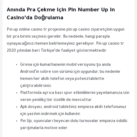
Anında Pra Çekme Için Pin Number Up In
Casino’da Doğrulama
Pın up online casino tr projesine pin up casino ziyaretçinin uygun
bir pra birimi seçmesi gerekir. Bu nedenle, hangi parayla
oynayacağınızı hemen belirlemeyiniz gerekiyor. Pin up casino tr
2020 yılından beri Türkiye’de faaliyet göstermektedir.
Grivna için kumarhanenin mobil versiyonu şu anda
Android’in sobre son sürümü için uygundur, bu nedenle
hemen her akıllı telefon veya potenztablette
çalıştırabilirsiniz.
Platformda ayrıca bazı spor etkinliklerini yayınlamanıza izin
veren yenilikçi bir özellik de mevcuttur.
Apk dosyası, android tabletiniz empieza akıllı telefonunuz
için yazılım indirmek için kullanılır.
Pin Up, oyuncuları heyecan dolu turnuvalar empieza ödüllü
yarışmalarla motive eder.