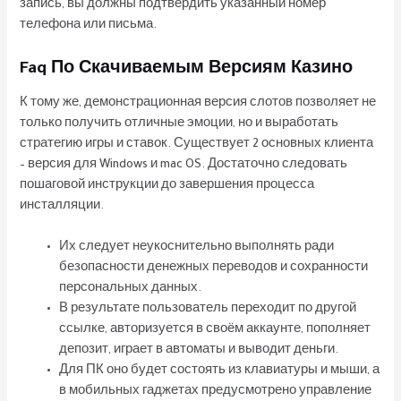
запись, вы должны подтвердить указанный номер
телефона или письма.
Faq По Скачиваемым Версиям Казино
К тому же, демонстрационная версия слотов позволяет не
только получить отличные эмоции, но и выработать
стратегию игры и ставок. Существует 2 основных клиента
– версия для Windows и mac OS. Достаточно следовать
пошаговой инструкции до завершения процесса
инсталляции.
Их следует неукоснительно выполнять ради
безопасности денежных переводов и сохранности
персональных данных.
В результате пользователь переходит по другой
ссылке, авторизуется в своём аккаунте, пополняет
депозит, играет в автоматы и выводит деньги.
Для ПК оно будет состоять из клавиатуры и мыши, а
в мобильных гаджетах предусмотрено управление