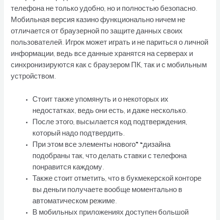
телефона не только удобно, но и полностью безопасно.
Мобильная версия казино функционально ничем не
отличается от браузерной по защите данных своих
пользователей. Игрок может играть и не париться о личной
информации, ведь все данные хранятся на серверах и
синхронизируются как с браузером ПК, так и с мобильным
устройством.
Стоит также упомянуть и о некоторых их
недостатках, ведь они есть, и даже несколько.
После этого, высылается код подтверждения,
который надо подтвердить.
При этом все элементы нового” “дизайна
подобраны так, что делать ставки с телефона
понравится каждому.
Также стоит отметить, что в букмекерской конторе
вы деньги получаете вообще моментально в
автоматическом режиме.
В мобильных приложениях доступен большой