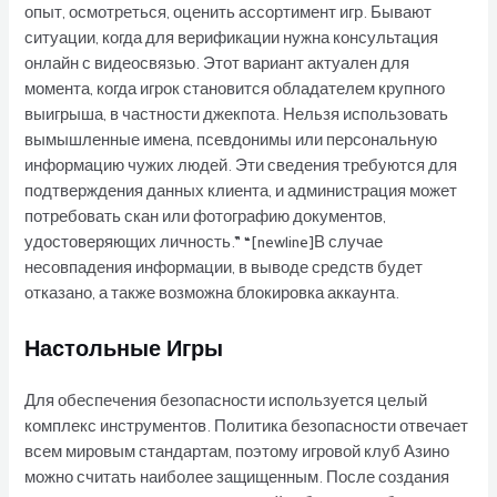
опыт, осмотреться, оценить ассортимент игр. Бывают
ситуации, когда для верификации нужна консультация
онлайн с видеосвязью. Этот вариант актуален для
момента, когда игрок становится обладателем крупного
выигрыша, в частности джекпота. Нельзя использовать
вымышленные имена, псевдонимы или персональную
информацию чужих людей. Эти сведения требуются для
подтверждения данных клиента, и администрация может
потребовать скан или фотографию документов,
удостоверяющих личность.” “[newline]В случае
несовпадения информации, в выводе средств будет
отказано, а также возможна блокировка аккаунта.
Настольные Игры
Для обеспечения безопасности используется целый
комплекс инструментов. Политика безопасности отвечает
всем мировым стандартам, поэтому игровой клуб Азино
можно считать наиболее защищенным. После создания