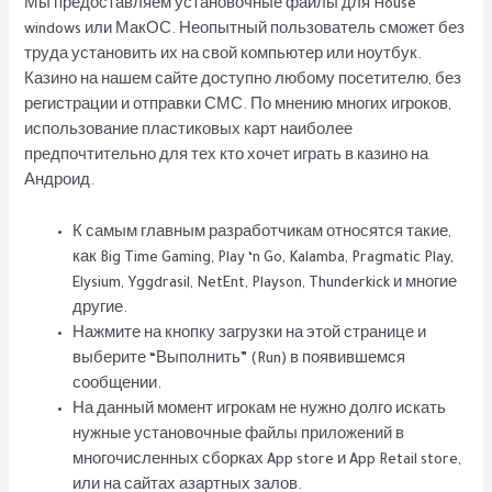
Мы предоставляем установочные файлы для House
windows или МакОС. Неопытный пользователь сможет без
труда установить их на свой компьютер или ноутбук.
Казино на нашем сайте доступно любому посетителю, без
регистрации и отправки СМС. По мнению многих игроков,
использование пластиковых карт наиболее
предпочтительно для тех кто хочет играть в казино на
Андроид.
К самым главным разработчикам относятся такие,
как Big Time Gaming, Play ‘n Go, Kalamba, Pragmatic Play,
Elysium, Yggdrasil, NetEnt, Playson, Thunderkick и многие
другие.
Нажмите на кнопку загрузки на этой странице и
выберите “Выполнить” (Run) в появившемся
сообщении.
На данный момент игрокам не нужно долго искать
нужные установочные файлы приложений в
многочисленных сборках App store и App Retail store,
или на сайтах азартных залов.