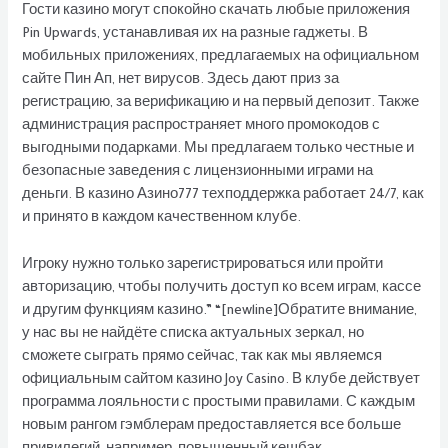
Гости казино могут спокойно скачать любые приложения
Pin Upwards, устанавливая их на разные гаджеты. В
мобильных приложениях, предлагаемых на официальном
сайте Пин Ап, нет вирусов. Здесь дают приз за
регистрацию, за верификацию и на первый депозит. Также
администрация распространяет много промокодов с
выгодными подарками. Мы предлагаем только честные и
безопасные заведения с лицензионными играми на
деньги. В казино Азино777 техподдержка работает 24/7, как
и принято в каждом качественном клубе.
Игроку нужно только зарегистрироваться или пройти
авторизацию, чтобы получить доступ ко всем играм, кассе
и другим функциям казино.” “[newline]Обратите внимание,
у нас вы не найдёте списка актуальных зеркал, но
сможете сыграть прямо сейчас, так как мы являемся
официальным сайтом казино Joy Casino. В клубе действует
программа лояльности с простыми правилами. С каждым
новым рангом гэмблерам предоставляется все больше