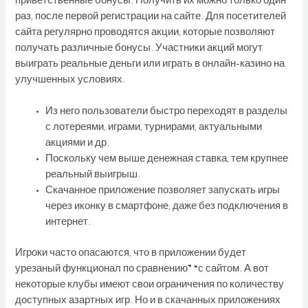
приветственные бонусы. Получить их можно только один
раз, после первой регистрации на сайте. Для посетителей
сайта регулярно проводятся акции, которые позволяют
получать различные бонусы. Участники акций могут
выиграть реальные деньги или играть в онлайн-казино на
улучшенных условиях.
Из него пользователи быстро переходят в разделы
с лотереями, играми, турнирами, актуальными
акциями и др.
Поскольку чем выше денежная ставка, тем крупнее
реальный выигрыш.
Скачанное приложение позволяет запускать игры
через иконку в смартфоне, даже без подключения в
интернет.
Игроки часто опасаются, что в приложении будет
урезаный функционал по сравнению” “с сайтом. А вот
некоторые клубы имеют свои ограничения по количеству
доступных азартных игр. Но и в скачанных приложениях