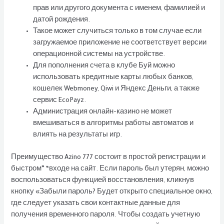
прав или другого документа с именем, фамилией и
датой рождения.
Такое может случиться только в том случае если
загружаемое приложение не соответствует версии
операционной системы на устройстве.
Для пополнения счета в клубе Буй можно
использовать кредитные карты любых банков,
кошелек Webmoney, Qiwi и Яндекс Деньги, а также
сервис EcoPayz.
Администрация онлайн-казино не может
вмешиваться в алгоритмы работы автоматов и
влиять на результаты игр.
Преимущество Azino 777 состоит в простой регистрации и
быстром” “входе на сайт. Если пароль был утерян, можно
воспользоваться функцией восстановления, кликнув
кнопку «Забыли пароль? Будет открыто специальное окно,
где следует указать свои контактные данные для
получения временного пароля. Чтобы создать учетную