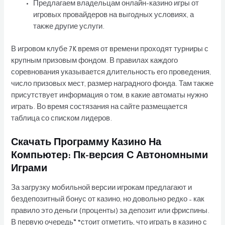
Предлагаем владельцам онлайн-казино игры от
игровых провайдеров на выгодных условиях, а
также другие услуги.
В игровом клубе 7K время от времени проходят турниры с
крупным призовым фондом. В правилах каждого
соревнования указывается длительность его проведения,
число призовых мест, размер наградного фонда. Там также
присутствует информация о том, в какие автоматы нужно
играть. Во время состязания на сайте размещается
таблица со списком лидеров.
Скачать Программу Казино На
Компьютер: Пк-версия С Автономными
Играми
За загрузку мобильной версии игрокам предлагают и
бездепозитный бонус от казино, но довольно редко – как
правило это деньги (проценты) за депозит или фриспины.
В первую очередь” “стоит отметить, что играть в казино с