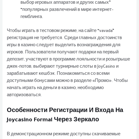
выбор игровых аппаратов и других самых”
“популярных развлечений в мире интернет-
гемблинга.
Чтобы играть в тестовом режиме, на сайте “vavada”
регистрация не требуется. Среди главных достоинств
игры в казино следует выделить вознаграждения для
игроков. Пользователи получают подарки на первый
депозит, участвуют в программе лояльности и розыгрыше
джек-потов, выбирают турнирные слоты в JoyCasino и
зарабатывают кешбэк. Познакомиться со всеми
доступными бонусами можно в разделе «Промо». Чтобы
начать играть на деньги в казино, необходимо
авторизоваться.
Особенности Регистрации И Входа На
Joycasino Formal Через Зеркало
В демонстрационном режиме доступны скачиваемые