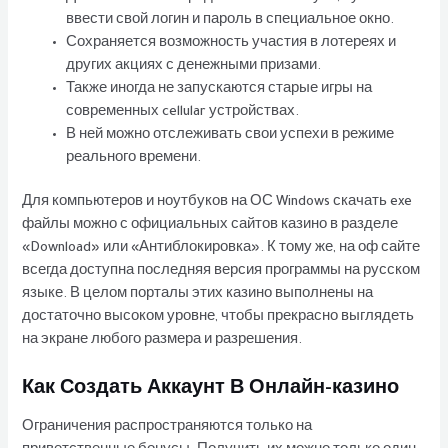
ввести свой логин и пароль в специальное окно.
Сохраняется возможность участия в лотереях и
других акциях с денежными призами.
Также иногда не запускаются старые игры на
современных cellular устройствах.
В ней можно отслеживать свои успехи в режиме
реального времени.
Для компьютеров и ноутбуков на ОС Windows скачать exe
файлы можно с официальных сайтов казино в разделе
«Download» или «Антиблокировка». К тому же, на оф сайте
всегда доступна последняя версия программы на русском
языке. В целом порталы этих казино выполнены на
достаточно высоком уровне, чтобы прекрасно выглядеть
на экране любого размера и разрешения.
Как Создать Аккаунт В Онлайн-казино
Ограничения распространяются только на