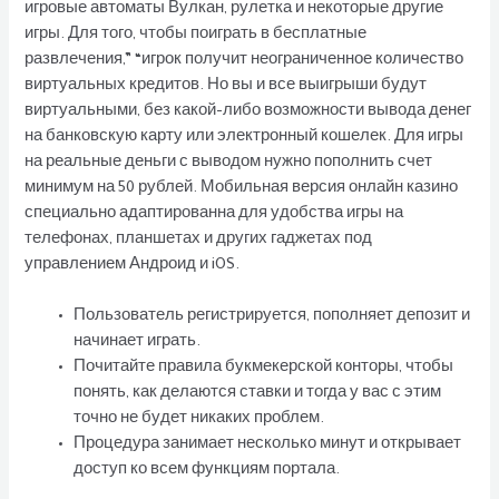
игровые автоматы Вулкан, рулетка и некоторые другие
игры. Для того, чтобы поиграть в бесплатные
развлечения,” “игрок получит неограниченное количество
виртуальных кредитов. Но вы и все выигрыши будут
виртуальными, без какой-либо возможности вывода денег
на банковскую карту или электронный кошелек. Для игры
на реальные деньги с выводом нужно пополнить счет
минимум на 50 рублей. Мобильная версия онлайн казино
специально адаптированна для удобства игры на
телефонах, планшетах и других гаджетах под
управлением Андроид и iOS.
Пользователь регистрируется, пополняет депозит и
начинает играть.
Почитайте правила букмекерской конторы, чтобы
понять, как делаются ставки и тогда у вас с этим
точно не будет никаких проблем.
Процедура занимает несколько минут и открывает
доступ ко всем функциям портала.