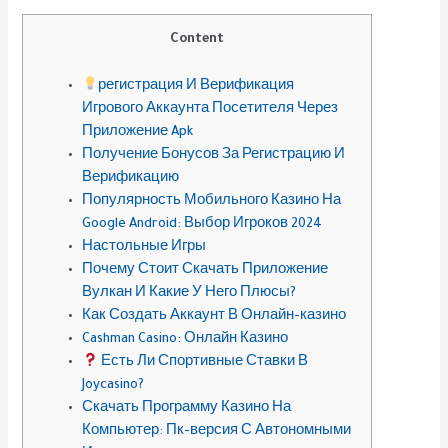
Content
регистрация И Верификация
Игрового Аккаунта Посетителя Через
Приложение Apk
Получение Бонусов За Регистрацию И
Верификацию
Популярность Мобильного Казино На
Google Android: Выбор Игроков 2024
Настольные Игры
Почему Стоит Скачать Приложение
Вулкан И Какие У Него Плюсы?
Как Создать Аккаунт В Онлайн-казино
Cashman Casino: Онлайн Казино
Есть Ли Спортивные Ставки В
Joycasino?
Скачать Программу Казино На
Компьютер: Пк-версия С Автономными