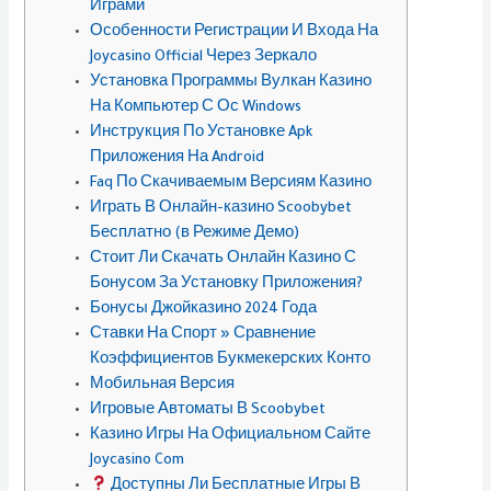
Играми
Особенности Регистрации И Входа На
Joycasino Official Через Зеркало
Установка Программы Вулкан Казино
На Компьютер С Ос Windows
Инструкция По Установке Apk
Приложения На Android
Faq По Скачиваемым Версиям Казино
Играть В Онлайн-казино Scoobybet
Бесплатно (в Режиме Демо)
Стоит Ли Скачать Онлайн Казино С
Бонусом За Установку Приложения?
Бонусы Джойказино 2024 Года
Ставки На Спорт » Сравнение
Коэффициентов Букмекерских Конто
Мобильная Версия
Игровые Автоматы В Scoobybet
Казино Игры На Официальном Сайте
Joycasino Com
Доступны Ли Бесплатные Игры В