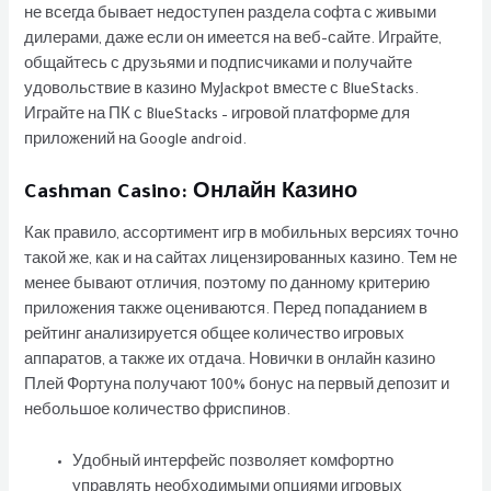
не всегда бывает недоступен раздела софта с живыми
дилерами, даже если он имеется на веб-сайте. Играйте,
общайтесь с друзьями и подписчиками и получайте
удовольствие в казино MyJackpot вместе с BlueStacks.
Играйте на ПК с BlueStacks – игровой платформе для
приложений на Google android.
Cashman Casino: Онлайн Казино
Как правило, ассортимент игр в мобильных версиях точно
такой же, как и на сайтах лицензированных казино. Тем не
менее бывают отличия, поэтому по данному критерию
приложения также оцениваются. Перед попаданием в
рейтинг анализируется общее количество игровых
аппаратов, а также их отдача. Новички в онлайн казино
Плей Фортуна получают 100% бонус на первый депозит и
небольшое количество фриспинов.
Удобный интерфейс позволяет комфортно
управлять необходимыми опциями игровых