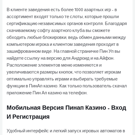
В клиенте заведения есть более 1000 азартных игр – в
ассортимент входят только те слоты, которые прошли
сертификацию независимых органов контроля. Благодаря
скачиваемому софту азартного клуба вы сможете
обходить любые блокировки, ведь обмен данными между
компьютером игрока и клиентом заведения проходит в
зашифрованном виде. На главной страничке Пин Уп вы
найдете ссылку на версию для Андроид и на Айфон.
Расположение элементов меню изменяются и
увеличиваются размеры кнопок, что позволяет игрокам
оптимально управлять играми и выбирать требуемые
функции в ПинАп казино. Как только пользователь скачал
приложение Пин Ап казино на телефон.
Мобильная Версия Пинап Казино – Вход
И Регистрация
Удобный интерфейс и легкий запуск игровых автоматов в