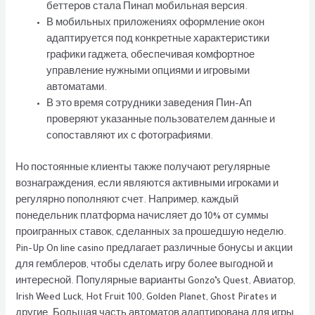
беттеров стала Пинап мобильная версия.
В мобильных приложениях оформление окон
адаптируется под конкретные характеристики
графики гаджета, обеспечивая комфортное
управление нужными опциями и игровыми
автоматами.
В это время сотрудники заведения Пин-Ап
проверяют указанные пользователем данные и
сопоставляют их с фотографиями.
Но постоянные клиенты также получают регулярные
вознаграждения, если являются активными игроками и
регулярно пополняют счет. Например, каждый
понедельник платформа начисляет до 10% от суммы
проигранных ставок, сделанных за прошедшую неделю.
Pin-Up On line casino предлагает различные бонусы и акции
для гемблеров, чтобы сделать игру более выгодной и
интересной. Популярные варианты Gonzo’s Quest, Авиатор,
Irish Weed Luck, Hot Fruit 100, Golden Planet, Ghost Pirates и
другие. Большая часть автоматов адаптирована для игры