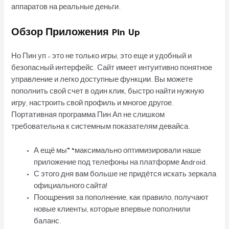
аппаратов на реальные деньги.
Обзор Приложения Pin Up
Но Пин уп – это не только игры, это еще и удобный и
безопасный интерфейс. Сайт имеет интуитивно понятное
управление и легко доступные функции. Вы можете
пополнить свой счет в один клик, быстро найти нужную
игру, настроить свой профиль и многое другое.
Портативная программа Пин Ап не слишком
требовательна к системным показателям девайса.
А ещё мы” “максимально оптимизировали наше
приложение под телефоны на платформе Android.
С этого дня вам больше не придётся искать зеркала
официального сайта!
Поощрения за пополнение, как правило, получают
новые клиенты, которые впервые пополнили
баланс.