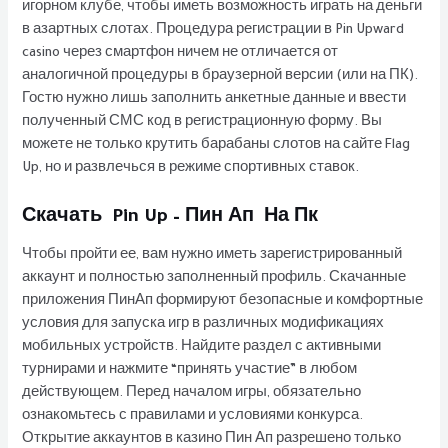
игорном клубе, чтобы иметь возможность играть на деньги
в азартных слотах. Процедура регистрации в Pin Upward
casino через смартфон ничем не отличается от
аналогичной процедуры в браузерной версии (или на ПК).
Гостю нужно лишь заполнить анкетные данные и ввести
полученный СМС код в регистрационную форму. Вы
можете не только крутить барабаны слотов на сайте Flag
Up, но и развлечься в режиме спортивных ставок.
Скачать Pin Up – Пин Ап На Пк
Чтобы пройти ее, вам нужно иметь зарегистрированный
аккаунт и полностью заполненный профиль. Скачанные
приложения ПинАп формируют безопасные и комфортные
условия для запуска игр в различных модификациях
мобильных устройств. Найдите раздел с активными
турнирами и нажмите “принять участие” в любом
действующем. Перед началом игры, обязательно
ознакомьтесь с правилами и условиями конкурса.
Открытие аккаунтов в казино Пин Ап разрешено только