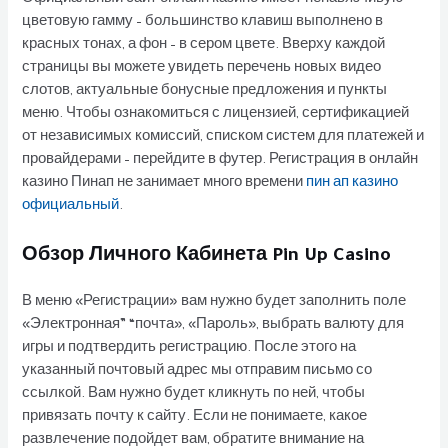
цветовую гамму – большинство клавиш выполнено в
красных тонах, а фон – в сером цвете. Вверху каждой
страницы вы можете увидеть перечень новых видео
слотов, актуальные бонусные предложения и пункты
меню. Чтобы ознакомиться с лицензией, сертификацией
от независимых комиссий, списком систем для платежей и
провайдерами – перейдите в футер. Регистрация в онлайн
казино Пинап не занимает много времени
пин ап казино
официальный
.
Обзор Личного Кабинета Pin Up Casino
В меню «Регистрации» вам нужно будет заполнить поле
«Электронная” “почта», «Пароль», выбрать валюту для
игры и подтвердить регистрацию. После этого на
указанный почтовый адрес мы отправим письмо со
ссылкой. Вам нужно будет кликнуть по ней, чтобы
привязать почту к сайту. Если не понимаете, какое
развлечение подойдет вам, обратите внимание на