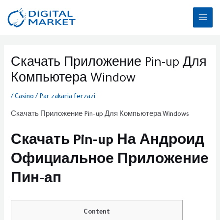
Aller
MAI
au
ME
contenu
Post
navigation
Скачать Приложение Pin-up Для
Компьютера Window
/
Casino
/ Par
zakaria ferzazi
Скачать Приложение Pin-up Для Компьютера Windows
Скачать Pin-up На Андроид
Официальное Приложение
Пин-ап
Content