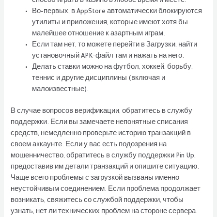
способ играть в казино в любое время и месте.
Во-первых, в AppStore автоматически блокируются
утилиты и приложения, которые имеют хотя бы
малейшее отношение к азартным играм.
Если там нет, то можете перейти в Загрузки, найти
установочный APK-файл там и нажать на него.
Делать ставки можно на футбол, хоккей, борьбу,
теннис и другие дисциплины (включая и
малоизвестные).
В случае вопросов верификации, обратитесь в службу
поддержки. Если вы замечаете непонятные списания
средств, немедленно проверьте историю транзакций в
своем аккаунте. Если у вас есть подозрения на
мошенничество, обратитесь в службу поддержки Pin Up,
предоставив им детали транзакций и опишите ситуацию.
Чаще всего проблемы с загрузкой вызваны именно
неустойчивым соединением. Если проблема продолжает
возникать, свяжитесь со службой поддержки, чтобы
узнать, нет ли технических проблем на стороне сервера.