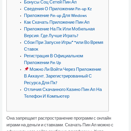
Бонусы Соц Сетей Пин Ап
Сведения О Приложении Pin-up Kz
Приложение Pin-up Для Windows
Как Скачать Приложение Пин Ап
Приложение На Пк Или Мобильная
Версия: Где Лучше Играть?
Сбои При Запуске Игры” “или Во Время
Ставок
Регистрация В Официальном
Приложении Pin Up
Можно Ли Войти Через Приложение
В Аккаунт, Зарегистрированный С
Ресурса Для Пк?
Отличия Скачанного Казино Пин Ап На
Телефон И Компьютер
Она запрещает распространение программ с онлайн
играми на деньги и ставками. Скачать Пин Ап можно с