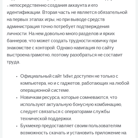
– непосредственно создания аккаунта и его
идентификации. Вторая часть не является обязательной
на первых этапах игры, но при выводе средств
администрация точно потребует подтверждения
личности. На нем довольно много разделов и ярких
баннеров, что может создать трудности новичку при
знакомстве с конторой. Однако навигация по сайту
выстроена грамотно, поэтому разобраться не составит
труда.
Официальный сайт 1xBet доступен не только с
компьютера, но и с гаджетов, работающих на любой
операционной системе.
Новичкам ресурса, которые сомневаются, что
используют актуальную бонусную комбинацию,
следует связаться с операторами службы
технической поддержки.
Букмекер предоставляет своим пользователям
возможность скачать и установить приложение на