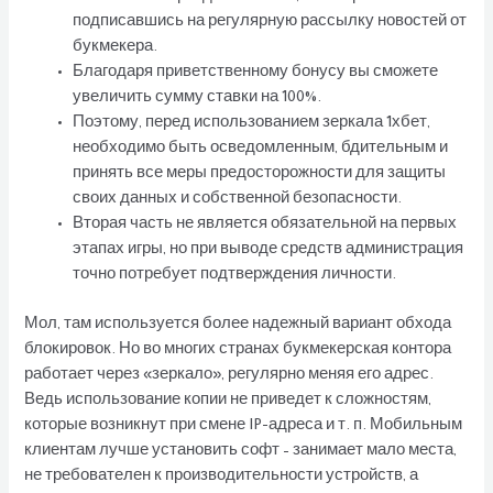
подписавшись на регулярную рассылку новостей от
букмекера.
Благодаря приветственному бонусу вы сможете
увеличить сумму ставки на 100%.
Поэтому, перед использованием зеркала 1хбет,
необходимо быть осведомленным, бдительным и
принять все меры предосторожности для защиты
своих данных и собственной безопасности.
Вторая часть не является обязательной на первых
этапах игры, но при выводе средств администрация
точно потребует подтверждения личности.
Мол, там используется более надежный вариант обхода
блокировок. Но во многих странах букмекерская контора
работает через «зеркало», регулярно меняя его адрес.
Ведь использование копии не приведет к сложностям,
которые возникнут при смене IP-адреса и т. п. Мобильным
клиентам лучше установить софт – занимает мало места,
не требователен к производительности устройств, а