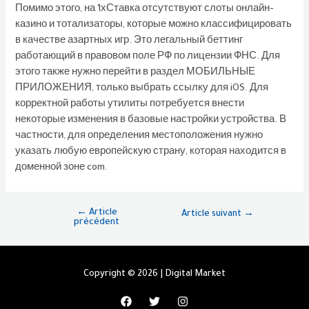
Помимо этого, на 1хСтавка отсутствуют слоты онлайн-
казино и тотализаторы, которые можно классифицировать
в качестве азартных игр. Это легальный беттинг
работающий в правовом поле РФ по лицензии ФНС. Для
этого также нужно перейти в раздел МОБИЛЬНЫЕ
ПРИЛОЖЕНИЯ, только выбрать ссылку для iOS. Для
корректной работы утилиты потребуется внести
некоторые изменения в базовые настройки устройства. В
частности, для определения местоположения нужно
указать любую европейскую страну, которая находится в
доменной зоне com.
←
Article
Article suivant
→
précédent
Copyright © 2026 | Digital Market