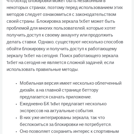
что обход блокировки может быть незаконным в
некоторых странах, поэтому перед использованием этих
методов следует ознакомиться с законодательством
своей страны. Блокировка зеркала 1хбет может быть
проблемой для многих пользователей, которые хотят
получить доступ к своему аккаунту или продолжить
делать ставки. Однако, существуют несколько способов
обойти блокировку и получить доступ к работающему
зеркалу 1хбет на сегодня. Поиск работающего зеркала
1хбет на сегодня не является сложной задачей, если
использовать правильные методы.
Мобильная версия имеет несколько облегченный
дизайн, а на главной странице беттору
предлагается скачать приложение.
Ежедневно БК 1xBet предлагает несколько
экспрессов на актуальные события.
В них уже интегрированы зеркала, так что
беспокоиться за блокировки не потребуется.
Оно позволяет сохранить интерес к спортивным