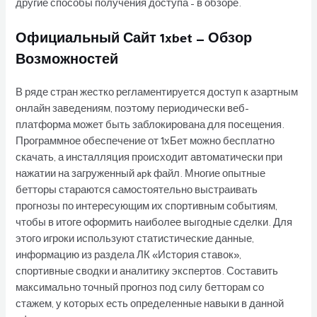
другие способы получения доступа – в обзоре.
Официальный Сайт 1xbet — Обзор
Возможностей
В ряде стран жестко регламентируется доступ к азартным
онлайн заведениям, поэтому периодически веб-
платформа может быть заблокирована для посещения.
Программное обеспечение от 1хБет можно бесплатно
скачать, а инсталляция происходит автоматически при
нажатии на загруженный apk файл. Многие опытные
бетторы стараются самостоятельно выстраивать
прогнозы по интересующим их спортивным событиям,
чтобы в итоге оформить наиболее выгодные сделки. Для
этого игроки используют статистические данные,
информацию из раздела ЛК «История ставок»,
спортивные сводки и аналитику экспертов. Составить
максимально точный прогноз под силу бетторам со
стажем, у которых есть определенные навыки в данной