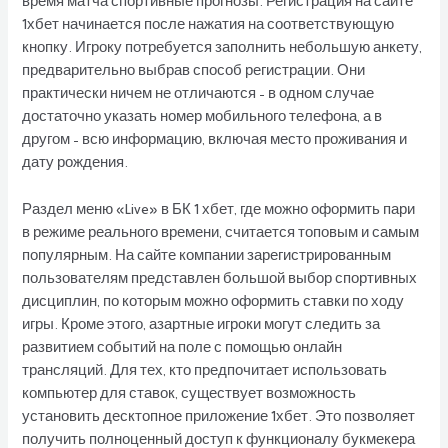
время матча спортивные прогнозы. Регистрация на сайте
1хбет начинается после нажатия на соответствующую
кнопку. Игроку потребуется заполнить небольшую анкету,
предварительно выбрав способ регистрации. Они
практически ничем не отличаются – в одном случае
достаточно указать номер мобильного телефона, а в
другом – всю информацию, включая место проживания и
дату рождения.
Раздел меню «Live» в БК 1 хбет, где можно оформить пари
в режиме реального времени, считается топовым и самым
популярным. На сайте компании зарегистрированным
пользователям представлен большой выбор спортивных
дисциплин, по которым можно оформить ставки по ходу
игры. Кроме этого, азартные игроки могут следить за
развитием событий на поле с помощью онлайн
трансляций. Для тех, кто предпочитает использовать
компьютер для ставок, существует возможность
установить десктопное приложение 1хбет. Это позволяет
получить полноценный доступ к функционалу букмекера