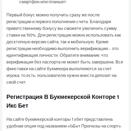
смартфон или планшет.
Первый бонус можно получить сразу же после
регистрации и первого пополнения счета. Благодаря
приветственному бонусу вы сможете увеличить сумму
ставки на 100%. Для регистрации можно использовать как
десктопную версию сайта, так и мобильную. Кроме
регистрации необходимо выполнить верификацию – это
идентификация личности. Обратите внимание, что
верификация без паспорта не может быть завершена. Все
финставки на сайте букмекера выполняются за счет
игрока, то есть, пользователю нужно внести депозит на
свой счет.
Регистрация В Букмекерской Конторе 1
Икс Бет
На сайте букмекерской конторы 1 хбет представлена
удобная опция под названием «1xБeт Прогнозы на спорт».