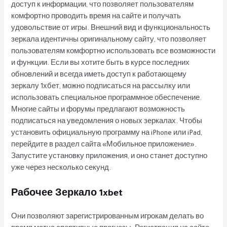
доступ к информации, что позволяет пользователям
комфортно проводить время на сайте и получать
удовольствие от игры. Внешний вид и функциональность
зеркала идентичны оригинальному сайту, что позволяет
пользователям комфортно использовать все возможности
и функции. Если вы хотите быть в курсе последних
обновлений и всегда иметь доступ к работающему
зеркалу 1хбет, можно подписаться на рассылку или
использовать специальное программное обеспечение.
Многие сайты и форумы предлагают возможность
подписаться на уведомления о новых зеркалах. Чтобы
установить официальную программу на iPhone или iPad,
перейдите в раздел сайта «Мобильное приложение».
Запустите установку приложения, и оно станет доступно
уже через несколько секунд.
Рабочее Зеркало 1xbet
Они позволяют зарегистрированным игрокам делать во