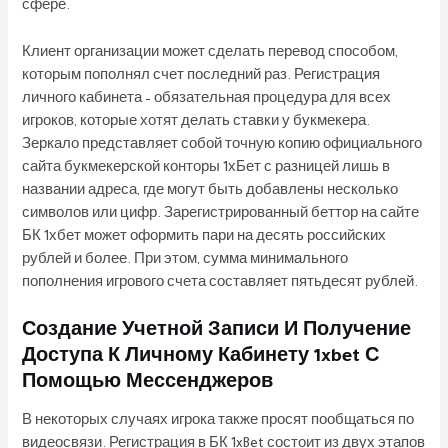
сфере.
Клиент организации может сделать перевод способом,
которым пополнял счет последний раз. Регистрация
личного кабинета – обязательная процедура для всех
игроков, которые хотят делать ставки у букмекера.
Зеркало представляет собой точную копию официального
сайта букмекерской конторы 1хБет с разницей лишь в
названии адреса, где могут быть добавлены несколько
символов или цифр. Зарегистрированный беттор на сайте
БК 1хбет может оформить пари на десять российских
рублей и более. При этом, сумма минимального
пополнения игрового счета составляет пятьдесят рублей.
Создание Учетной Записи И Получение
Доступа К Личному Кабинету 1xbet С
Помощью Мессенджеров
В некоторых случаях игрока также просят пообщаться по
видеосвязи. Регистрация в БК 1xBet состоит из двух этапов