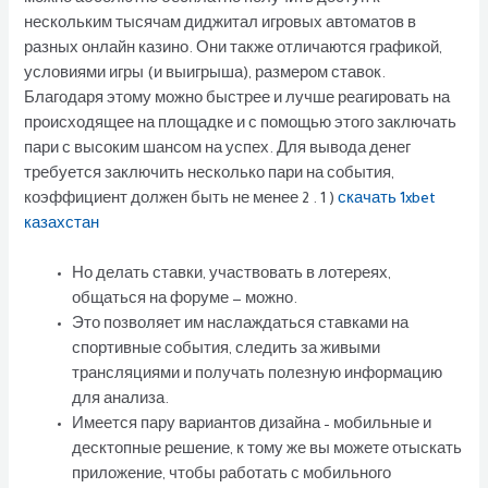
нескольким тысячам диджитал игровых автоматов в
разных онлайн казино. Они также отличаются графикой,
условиями игры (и выигрыша), размером ставок.
Благодаря этому можно быстрее и лучше реагировать на
происходящее на площадке и с помощью этого заключать
пари с высоким шансом на успех. Для вывода денег
требуется заключить несколько пари на события,
коэффициент должен быть не менее 2 . 1 )
скачать 1xbet
казахстан
Но делать ставки, участвовать в лотереях,
общаться на форуме — можно.
Это позволяет им наслаждаться ставками на
спортивные события, следить за живыми
трансляциями и получать полезную информацию
для анализа.
Имеется пару вариантов дизайна – мобильные и
десктопные решение, к тому же вы можете отыскать
приложение, чтобы работать с мобильного