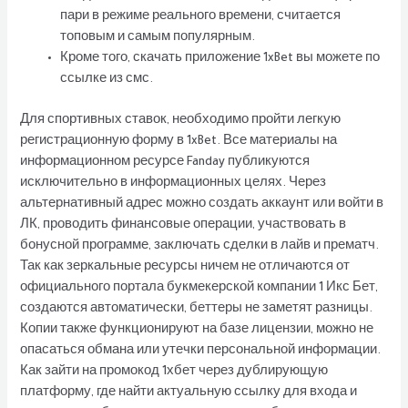
пари в режиме реального времени, считается
топовым и самым популярным.
Кроме того, скачать приложение 1xBet вы можете по
ссылке из смс.
Для спортивных ставок, необходимо пройти легкую
регистрационную форму в 1xBet. Все материалы на
информационном ресурсе Fanday публикуются
исключительно в информационных целях. Через
альтернативный адрес можно создать аккаунт или войти в
ЛК, проводить финансовые операции, участвовать в
бонусной программе, заключать сделки в лайв и прематч.
Так как зеркальные ресурсы ничем не отличаются от
официального портала букмекерской компании 1 Икс Бет,
создаются автоматически, беттеры не заметят разницы.
Копии также функционируют на базе лицензии, можно не
опасаться обмана или утечки персональной информации.
Как зайти на промокод 1хбет через дублирующую
платформу, где найти актуальную ссылку для входа и